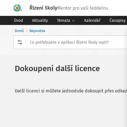
Řízení školy
Mentor pro vaši ředitelnu
Úvod
Aktuality
Témata
Kalendář
Časopisy
Domů
Nápověda
Dokoupení další licence
Další licenci si můžete jednoduše dokoupit přes odk