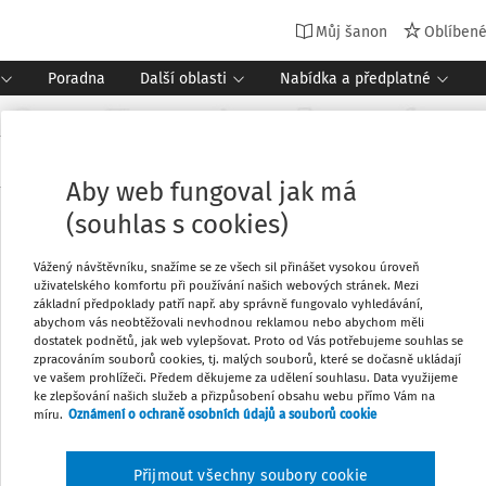
Můj šanon
Oblíben
Poradna
Další oblasti
Nabídka a předplatné
Aby web fungoval jak má
(souhlas s cookies)
Vážený návštěvníku, snažíme se ze všech sil přinášet vysokou úroveň
uživatelského komfortu při používání našich webových stránek. Mezi
základní předpoklady patří např. aby správně fungovalo vyhledávání,
abychom vás neobtěžovali nevhodnou reklamou nebo abychom měli
dostatek podnětů, jak web vylepšovat. Proto od Vás potřebujeme souhlas se
az v horním menu na
Nabídka a předplatné
, případně ve vašem
zpracováním souborů cookies, tj. malých souborů, které se dočasně ukládají
ve vašem prohlížeči. Předem děkujeme za udělení souhlasu. Data využijeme
ke zlepšování našich služeb a přizpůsobení obsahu webu přímo Vám na
míru.
Oznámení o ochraně osobních údajů a souborů cookie
Přijmout všechny soubory cookie