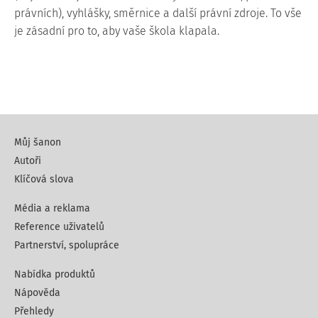
právních)
, vyhlášky, směrnice a další právní zdroje. To vše
je zásadní pro to, aby vaše škola klapala.
Můj šanon
Autoři
Klíčová slova
Média a reklama
Reference uživatelů
Partnerství, spolupráce
Nabídka produktů
Nápověda
Přehledy