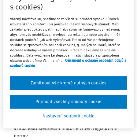
aplikace najdete
v nabídce předplatného
.
s cookies)
Vážený návštěvníku, snažíme se ze všech sil přinášet vysokou úroveň
Řízení školy - Když si musíte být jistí
uživatelského komfortu při používání našich webových stránek. Mezi
základní předpoklady patří např. aby správně fungovalo vyhledávání,
abychom vás neobtěžovali nevhodnou reklamou nebo abychom měli
dostatek podnětů, jak web vylepšovat. Proto od Vás potřebujeme
souhlas se zpracováním souborů cookies, tj. malých souborů, které se
dočasně ukládají ve vašem prohlížeči. Předem děkujeme za udělení
souhlasu. Data využijeme ke zlepšování našich služeb a přizpůsobení
Nástroje, které získáte s webovou
obsahu webu přímo Vám na míru.
Oznámení o ochraně osobních údajů a
souborů cookie
aplikací Řízení školy:
Zamítnout vše kromě nutných cookies
Pracovní situace – přináší řešení pro každou
situaci
Přijmout všechny soubory cookie
Řešení každodenních i raritních situací z vaší praxe
ze všech oblastí řízení a vedení školy.
Nastavení souborů cookie
Vzory a související předpisy, vždy v platném znění a
s možností sledování historie změn legislativní
normy.