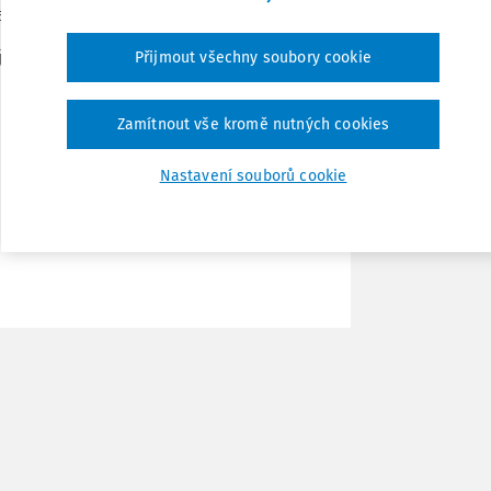
aké jsou poté její výhody?
Stáhnout
 je právě vaše škola. Ve druhé polovině
Přijmout všechny soubory cookie
o rozvoj výchovy k podnikavosti
–
Tisknout
Zamítnout vše kromě nutných cookies
Sdílet
Nastavení souborů cookie
Poznámka