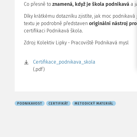
Co přesně to
znamená, když je škola podnikavá
a j
Díky krátkému dotazníku zjistíte, jak moc podnikavá
textu je podrobně představen
originální nástroj pr
certifikaci Podnikavá škola.
Zdroj: Kolektiv Lipky - Pracoviště Podnikavá mysl
Certifikace_podnikava_skola
(.pdf)
PODNIKAVOST
CERTIFIKÁT
METODICKÝ MATERIÁL