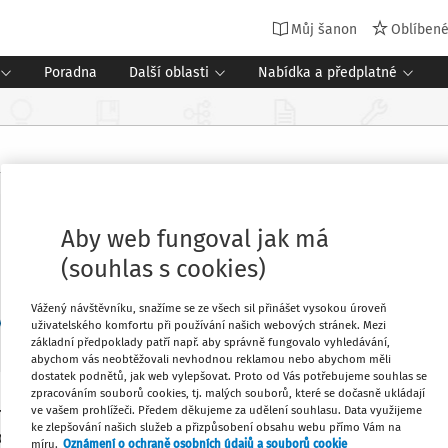
Můj šanon
Oblíben
Poradna
Další oblasti
Nabídka a předplatné
Aby web fungoval jak má
(souhlas s cookies)
Vážený návštěvníku, snažíme se ze všech sil přinášet vysokou úroveň
 (9)
uživatelského komfortu při používání našich webových stránek. Mezi
základní předpoklady patří např. aby správně fungovalo vyhledávání,
abychom vás neobtěžovali nevhodnou reklamou nebo abychom měli
dostatek podnětů, jak web vylepšovat. Proto od Vás potřebujeme souhlas se
zpracováním souborů cookies, tj. malých souborů, které se dočasně ukládají
ve vašem prohlížeči. Předem děkujeme za udělení souhlasu. Data využijeme
í a podpůrný nástroj pro rozvoj
Oblíbené
ke zlepšování našich služeb a přizpůsobení obsahu webu přímo Vám na
la.
míru.
Oznámení o ochraně osobních údajů a souborů cookie