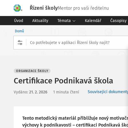
Řízení školy
Mentor pro vaši ředitelnu
Úvod
Aktuality
Témata
Kalendář
Časopisy
Domů
ORGANIZACE ŠKOLY
Certifikace Podnikavá škola
Související dokumenty
Vydáno
:
21. 2. 2026
1 minuta čtení
Tento metodický materiál přibližuje nový motivačn
výchovy k podnikavosti – certifikaci Podnikavá ško