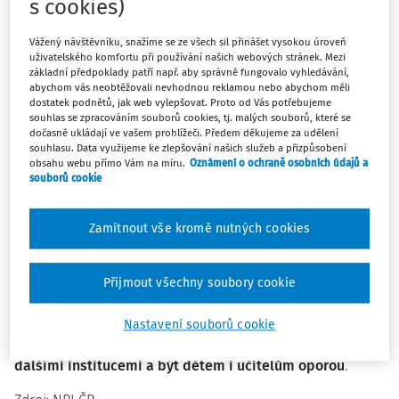
s cookies)
Metodika přináší zkušenosti z projektu Podpora rovných
Vážený návštěvníku, snažíme se ze všech sil přinášet vysokou úroveň
příležitostí (PROP) při NPI se zaváděním pozice
uživatelského komfortu při používání našich webových stránek. Mezi
sociálního pedagoga ve školách.
základní předpoklady patří např. aby správně fungovalo vyhledávání,
abychom vás neobtěžovali nevhodnou reklamou nebo abychom měli
dostatek podnětů, jak web vylepšovat. Proto od Vás potřebujeme
Na příkladech tří sociálních pedagožek ve třech různých
souhlas se zpracováním souborů cookies, tj. malých souborů, které se
dočasně ukládají ve vašem prohlížeči. Předem děkujeme za udělení
školách ukazuje, jak tato profese dokáže být rozmanitá a
souhlasu. Data využijeme ke zlepšování našich služeb a přizpůsobení
vychází vstříc
aktuálním potřebám žáků a žákyní,
obsahu webu přímo Vám na míru.
Oznámení o ochraně osobních údajů a
souborů cookie
vyučujících i celé školní komunity
, i proč si zaslouží
pevné místo v českém vzdělávacím systému.
Zamítnout vše kromě nutných cookies
České školy dnes čelí rostoucí různorodosti žáků a žákyní,
jejich zhoršující se psychické pohodě i prohlubujícím se
vzdělanostním nerovnostem a přenáší se do nich
Přijmout všechny soubory cookie
společenské napětí. Do tohoto náročného prostředí
vstupuje sociální pedagog jako odborník, který
dokáže
Nastavení souborů cookie
vnímat žáka holisticky, propojit školu s rodinou i
dalšími institucemi a být dětem i učitelům oporou
.