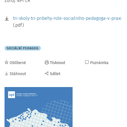
Zdroj: NPI ČR
tri-skoly-tri-pribehy-role-socialniho-pedagoga-v-praxi
(.pdf)
SOCIÁLNÍ PEDAGOG
Oblíbené
Tisknout
Poznámka
Stáhnout
Sdílet