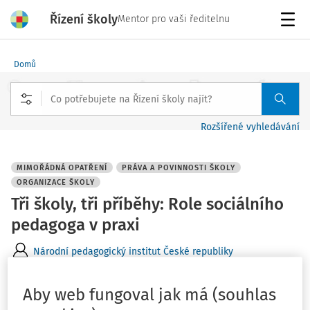
Řízení školy
Mentor pro vaši ředitelnu
Menu
Domů
Rozšířené vyhledávání
MIMOŘÁDNÁ OPATŘENÍ
PRÁVA A POVINNOSTI ŠKOLY
ORGANIZACE ŠKOLY
Tři školy, tři příběhy: Role sociálního
pedagoga v praxi
Národní pedagogický institut České republiky
Vydáno
:
10. 1. 2026
1 minuta čtení
Aby web fungoval jak má (souhlas
Související dokumenty (15)