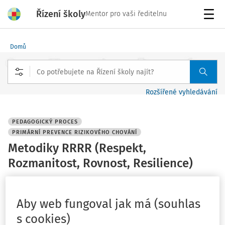
Řízení školy
Mentor pro vaši ředitelnu
Menu
Domů
Rozšířené vyhledávání
PEDAGOGICKÝ PROCES
PRIMÁRNÍ PREVENCE RIZIKOVÉHO CHOVÁNÍ
Metodiky RRRR (Respekt,
Rozmanitost, Rovnost, Resilience)
Vydáno
:
27. 4. 2025
1 minuta čtení
Související dokumenty (4)
Aby web fungoval jak má (souhlas
s cookies)
Metodiky Respekt, Rozmanitost, Rovnost, Resilience