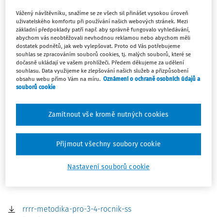
(RRRR), byly navrženy pro učitele základních a středních
Vážený návštěvníku, snažíme se ze všech sil přinášet vysokou úroveň
škol s cílem rozvíjet socio-emoční dovednosti žáků a
uživatelského komfortu při používání našich webových stránek. Mezi
jejich pozitivní vztahy.
základní předpoklady patří např. aby správně fungovalo vyhledávání,
abychom vás neobtěžovali nevhodnou reklamou nebo abychom měli
Metodiky přináší pedagogům chybějící oporu v tématech,
dostatek podnětů, jak web vylepšovat. Proto od Vás potřebujeme
která jsou ve škole relativně nová. Obsahují sadu
8
souhlas se zpracováním souborů cookies, tj. malých souborů, které se
dočasně ukládají ve vašem prohlížeči. Předem děkujeme za udělení
přehledných a praktických příruček
, které jsou rozděleny
souhlasu. Data využijeme ke zlepšování našich služeb a přizpůsobení
podle ročníků. Každá oblast obsahuje
aktivity, které
obsahu webu přímo Vám na míru.
Oznámení o ochraně osobních údajů a
souborů cookie
vycházejí ze zážitkové pedagogiky.
Učení probíhá
prostřednictvím hraní rolí, diskuzí nad modelovými
situacemi nebo práce s daty. Učitel má k dispozici nejen
Zamítnout vše kromě nutných cookies
teoretická východiska, vzdělávací cíle a popis postupu, ale
i zajímavé tipy a doporučení pro rozšiřující aktivity či
Přijmout všechny soubory cookie
přesah mimo školu. Součástí jsou i pracovní listy pro žáky
a otázky pro reflexi aktivit.
Nastavení souborů cookie
zdroj: SOFA
rrrr-metodika-pro-3-4-rocnik-ss