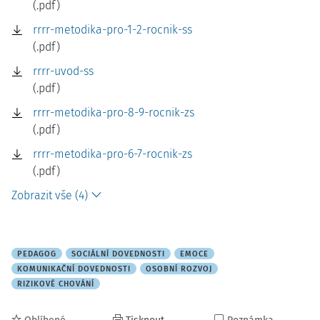
(.pdf)
rrrr-metodika-pro-1-2-rocnik-ss
(.pdf)
rrrr-uvod-ss
(.pdf)
rrrr-metodika-pro-8-9-rocnik-zs
(.pdf)
rrrr-metodika-pro-6-7-rocnik-zs
(.pdf)
Zobrazit vše (4)
PEDAGOG
SOCIÁLNÍ DOVEDNOSTI
EMOCE
KOMUNIKAČNÍ DOVEDNOSTI
OSOBNÍ ROZVOJ
RIZIKOVÉ CHOVÁNÍ