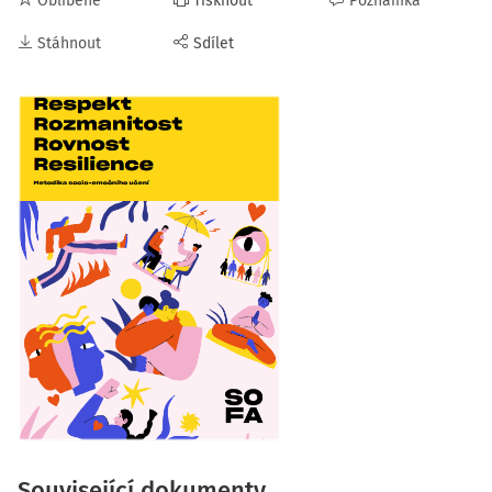
Oblíbené
Tisknout
Poznámka
Stáhnout
Sdílet
Související dokumenty