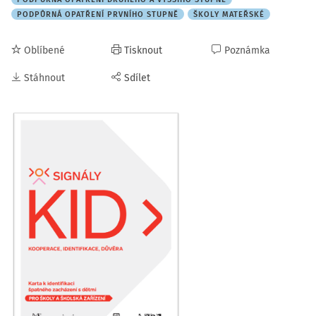
PODPŮRNÁ OPATŘENÍ PRVNÍHO STUPNĚ
ŠKOLY MATEŘSKÉ
Oblíbené
Tisknout
Poznámka
Stáhnout
Sdílet