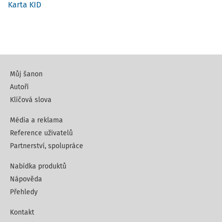
Karta KID
Můj šanon
Autoři
Klíčová slova
Média a reklama
Reference uživatelů
Partnerství, spolupráce
Nabídka produktů
Nápověda
Přehledy
Kontakt