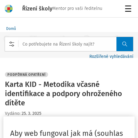
Řízení školy
Mentor pro vaši ředitelnu
Menu
Domů
Rozšířené vyhledávání
PODPŮRNÁ OPATŘENÍ
Karta KID - Metodika včasné
identifikace a podpory ohroženého
dítěte
Vydáno
:
25. 3. 2025
1 minuta čtení
Související dokumenty (4)
Aby web fungoval jak má (souhlas