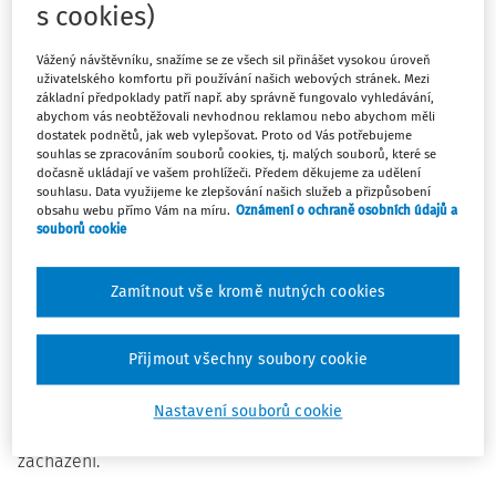
Obětí špatného zacházení se může stát každé dítě. Za
s cookies)
špatné zacházení se považuje chování, kterého se vůči
dítěti dopouští někdo, koho dítě zná, kdo mu je blízký,
Vážený návštěvníku, snažíme se ze všech sil přinášet vysokou úroveň
uživatelského komfortu při používání našich webových stránek. Mezi
kdo o něj má pečovat a chránit ho. Trauma způsobené
základní předpoklady patří např. aby správně fungovalo vyhledávání,
špatným zacházením může mít vliv nejen na aktuální
abychom vás neobtěžovali nevhodnou reklamou nebo abychom měli
fyzický a psychický stav dítěte, ale má devastující dopad
dostatek podnětů, jak web vylepšovat. Proto od Vás potřebujeme
souhlas se zpracováním souborů cookies, tj. malých souborů, které se
i na jeho vývoj. Může jej negativně ovlivňovat po celý
dočasně ukládají ve vašem prohlížeči. Předem děkujeme za udělení
zbytek života.
souhlasu. Data využijeme ke zlepšování našich služeb a přizpůsobení
obsahu webu přímo Vám na míru.
Oznámení o ochraně osobních údajů a
souborů cookie
Děti velmi malé, izolované, se zdravotním postižením,
sníženou komunikační schopností (např. s odlišným
Zamítnout vše kromě nutných cookies
mateřským jazykem) či jinak zranitelné, jsou ohrožené
špatným zacházením mnohem častěji. Může pro ně být
obtížnější pojmenovat, co se jim v životě děje, a požádat o
Přijmout všechny soubory cookie
pomoc. Vůči jejich potřebám je nutná zvýšená vnímavost.
Je proto zásadní, aby každý z nás, kdo je dítěti blízko, včas
Nastavení souborů cookie
reagoval na podezření týkající se možného špatného
zacházení.