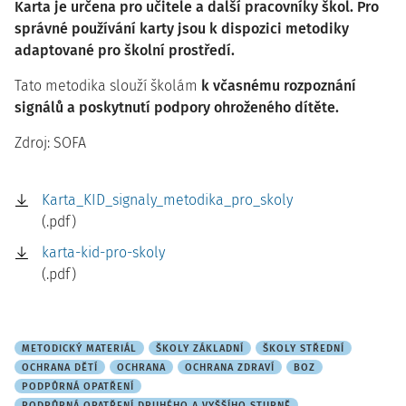
Karta je určena pro učitele a další pracovníky škol. Pro
správné používání karty jsou k dispozici metodiky
adaptované pro školní prostředí.​
Tato metodika slouží školám
k včasnému rozpoznání
signálů a poskytnutí podpory ohroženého dítěte.
Zdroj: SOFA
Karta_KID_signaly_metodika_pro_skoly
(.pdf)
karta-kid-pro-skoly
(.pdf)
METODICKÝ MATERIÁL
ŠKOLY ZÁKLADNÍ
ŠKOLY STŘEDNÍ
OCHRANA DĚTÍ
OCHRANA
OCHRANA ZDRAVÍ
BOZ
PODPŮRNÁ OPATŘENÍ
PODPŮRNÁ OPATŘENÍ DRUHÉHO A VYŠŠÍHO STUPNĚ