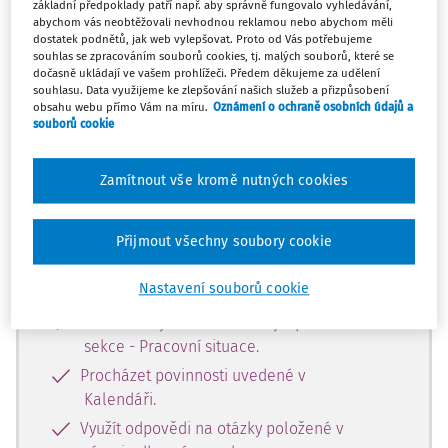
základní předpoklady patří např. aby správně fungovalo vyhledávání,
Tento dokument je jen pro
abychom vás neobtěžovali nevhodnou reklamou nebo abychom měli
předplatitele.
dostatek podnětů, jak web vylepšovat. Proto od Vás potřebujeme
souhlas se zpracováním souborů cookies, tj. malých souborů, které se
dočasně ukládají ve vašem prohlížeči. Předem děkujeme za udělení
Nemáte předplatné? Nevadí!
souhlasu. Data využijeme ke zlepšování našich služeb a přizpůsobení
obsahu webu přímo Vám na míru.
Oznámení o ochraně osobních údajů a
Zaregistrujte se, zadejte telefonní
souborů cookie
číslo a získejte
zdarma plný přístup do webové
Zamítnout vše kromě nutných cookies
aplikace na 14 dnů.
Přijmout všechny soubory cookie
Se zkušební verzí můžete 14 dní
bezplatně:
Nastavení souborů cookie
Číst všechny odborné články z placené
sekce - Pracovní situace.
Procházet povinnosti uvedené v
Kalendáři.
Využít odpovědi na otázky položené v