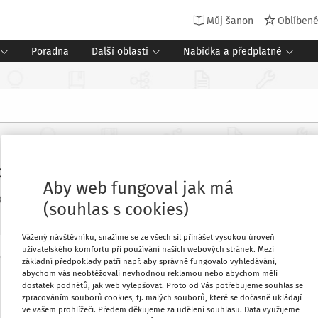
Můj šanon
Oblíben
Poradna
Další oblasti
Nabídka a předplatné
ebo jednorázového peněžitého přís
Aby web fungoval jak má
8
(souhlas s cookies)
Vážený návštěvníku, snažíme se ze všech sil přinášet vysokou úroveň
uživatelského komfortu při používání našich webových stránek. Mezi
základní předpoklady patří např. aby správně fungovalo vyhledávání,
Oblíbené
Máte předplatné?
Přihlaste se.
abychom vás neobtěžovali nevhodnou reklamou nebo abychom měli
dostatek podnětů, jak web vylepšovat. Proto od Vás potřebujeme souhlas se
zpracováním souborů cookies, tj. malých souborů, které se dočasně ukládají
Stáhnout
ve vašem prohlížeči. Předem děkujeme za udělení souhlasu. Data využijeme