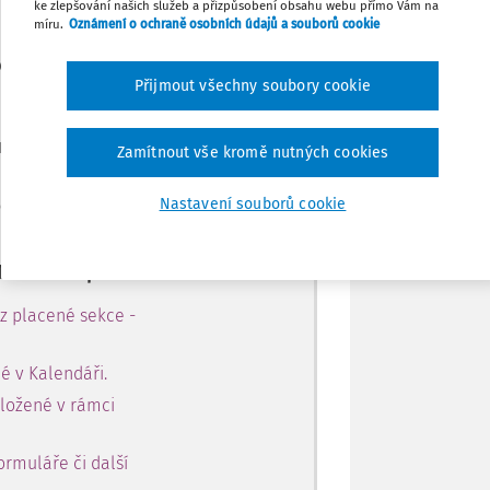
ke zlepšování našich služeb a přizpůsobení obsahu webu přímo Vám na
míru.
Oznámení o ochraně osobních údajů a souborů cookie
Tisknout
e jen pro
Přijmout všechny soubory cookie
le.
Sdílet
te se, zadejte telefonní číslo
Zamítnout vše kromě nutných cookies
Poznámka
 aplikace na 14 dnů.
Nastavení souborů cookie
14 dní bezplatně:
 z placené sekce -
é v Kalendáři.
oložené v rámci
ormuláře či další