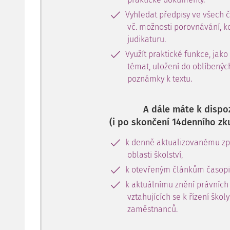
Vyhledat předpisy ve všech 
vč. možnosti porovnávání, k
judikaturu.
Využít praktické funkce, jako
témat, uložení do oblíbenýc
poznámky k textu.
A dále máte k dispoz
(i po skončení 14denního zk
k denně aktualizovanému zpr
oblasti školství,
k otevřeným článkům časopi
k aktuálnímu znění právních
vztahujících se k řízení škol
zaměstnanců.