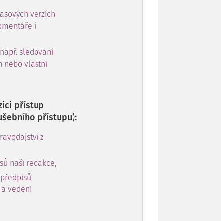
časových verzích
omentáře i
 např. sledování
h nebo vlastní
ici přístup
ušebního přístupu):
avodajství z
sů naší redakce,
 předpisů
y a vedení