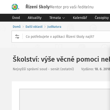
Řízení školy
Mentor pro vaši ředitelnu
Úvod
Aktuality
Témata
Kalendář
Časopisy
Domů
Další oblasti
Judikatura
Školství: výše věcné pomoci n
Nejvyšší správní soud - senát (ostatní)
Vydáno
:
18. 6. 201