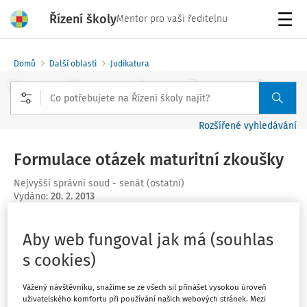
Řízení školy
Mentor pro vaši ředitelnu
Menu
Domů
Další oblasti
Judikatura
Rozšířené vyhledávání
Formulace otázek maturitní zkoušky
Nejvyšší správní soud - senát (ostatní)
Vydáno
:
20. 2. 2013
Máte předplatné?
Přihlaste se.
Aby web fungoval jak má (souhlas
s cookies)
Vážený návštěvníku, snažíme se ze všech sil přinášet vysokou úroveň
uživatelského komfortu při používání našich webových stránek. Mezi