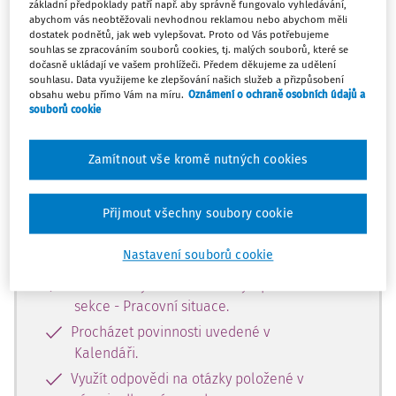
základní předpoklady patří např. aby správně fungovalo vyhledávání,
Tento dokument je jen pro
abychom vás neobtěžovali nevhodnou reklamou nebo abychom měli
předplatitele.
dostatek podnětů, jak web vylepšovat. Proto od Vás potřebujeme
souhlas se zpracováním souborů cookies, tj. malých souborů, které se
dočasně ukládají ve vašem prohlížeči. Předem děkujeme za udělení
Nemáte předplatné? Nevadí!
souhlasu. Data využijeme ke zlepšování našich služeb a přizpůsobení
obsahu webu přímo Vám na míru.
Oznámení o ochraně osobních údajů a
Zaregistrujte se, zadejte telefonní
souborů cookie
číslo a získejte
zdarma plný přístup do webové
Zamítnout vše kromě nutných cookies
aplikace na 14 dnů.
Přijmout všechny soubory cookie
Se zkušební verzí můžete 14 dní
bezplatně:
Nastavení souborů cookie
Číst všechny odborné články z placené
sekce - Pracovní situace.
Procházet povinnosti uvedené v
Kalendáři.
Využít odpovědi na otázky položené v