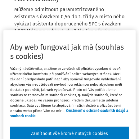
Můžeme odmítnout parametrizovaného
asistenta s úvazkem 0,56 do 1. třídy a místo něho
vykázat asistenta doporučeného SPC s úvazkem
1,00? Můžeme vykázat oba? Ale tím přesáhneme
1,00 úvazek na třídu. Nebo musíme využít
parametrizované AP s úvazkem 0,56 a doplnit
Aby web fungoval jak má (souhlas
úvazkem 0,44, abychom nepřesáhli úvazek na
s cookies)
třídu 1,00? Již teď víme, že dítě nastoupí do 1.
ročníku s potřebou AP na 40 hodin.
Vážený návštěvníku, snažíme se ze všech sil přinášet vysokou úroveň
uživatelského komfortu při používání našich webových stránek. Mezi
základní předpoklady patří např. aby správně fungovalo vyhledávání,
abychom vás neobtěžovali nevhodnou reklamou nebo abychom měli
dostatek podnětů, jak web vylepšovat. Proto od Vás potřebujeme
souhlas se zpracováním souborů cookies, tj. malých souborů, které se
dočasně ukládají ve vašem prohlížeči. Předem děkujeme za udělení
souhlasu. Data využijeme ke zlepšování našich služeb a přizpůsobení
Odpověď
obsahu webu přímo Vám na míru.
Oznámení o ochraně osobních údajů a
souborů cookie
Zamítnout vše kromě nutných cookies
Máte předplatné?
Přihlaste se.