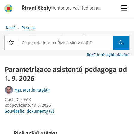
Řízení školy
Mentor pro vaši ředitelnu
Menu
Domů
Poradna
Rozšířené vyhledávání
Parametrizace asistentů pedagoga od
1. 9. 2026
Mgr. Martin Kaplán
OaO ID
:
60413
Zodpovězeno
:
17. 6. 2026
Související dokumenty (2)
Plné znění otázky