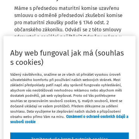
Máme s předsedou maturitní komise uzavřenu
smlouvu o odměně předsedovi zkušební komise
pro maturitní zkoušky podle § 1746 odst. 2
občanského zákoníku. Odvádí se z této smlouvy
zdravotní a sociální pojištění? Odměny máme u
2 předsedů, u jednoho je odměna do 4500 Kč, u
druhého nad 4500 Kč.
Aby web fungoval jak má (souhlas
s cookies)
Vážený návštěvníku, snažíme se ze všech sil přinášet vysokou úroveň
uživatelského komfortu při používání našich webových stránek. Mezi
základní předpoklady patří např. aby správně fungovalo vyhledávání,
abychom vás neobtěžovali nevhodnou reklamou nebo abychom měli
Odpověď
dostatek podnětů, jak web vylepšovat. Proto od Vás potřebujeme
souhlas se zpracováním souborů cookies, tj. malých souborů, které se
dočasně ukládají ve vašem prohlížeči. Předem děkujeme za udělení
souhlasu. Data využijeme ke zlepšování našich služeb a přizpůsobení
obsahu webu přímo Vám na míru.
Oznámení o ochraně osobních údajů a
Máte předplatné?
Přihlaste se.
souborů cookie