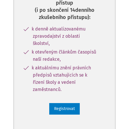
přístup
(i po skončení 14denního
zkušebního přístupu):
k denně aktualizovanému
zpravodajství z oblasti
školství,
k otevřeným článkům časopisů
naší redakce,
k aktuálnímu znění právních
předpisů vztahujících se k
řízení školy a vedení
zaměstnanců.
Registrovat