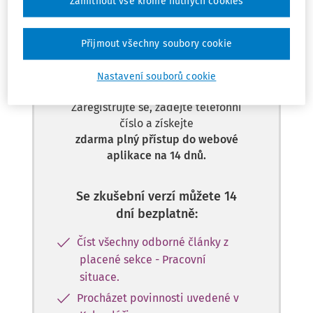
Zamítnout vše kromě nutných cookies
Tento dokument je jen pro
Přijmout všechny soubory cookie
předplatitele.
Nastavení souborů cookie
Nemáte předplatné? Nevadí!
Zaregistrujte se, zadejte telefonní
číslo a získejte
zdarma plný přístup do webové
aplikace na 14 dnů.
Se zkušební verzí můžete 14
dní bezplatně:
Číst všechny odborné články z
placené sekce - Pracovní
situace.
Procházet povinnosti uvedené v