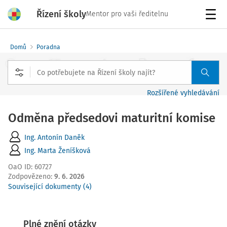
Řízení školy
Mentor pro vaši ředitelnu
Menu
Domů
Poradna
Rozšířené vyhledávání
Odměna předsedovi maturitní komise
Ing. Antonín Daněk
Ing. Marta Ženíšková
OaO ID
:
60727
Zodpovězeno
:
9. 6. 2026
Související dokumenty (4)
Plné znění otázky