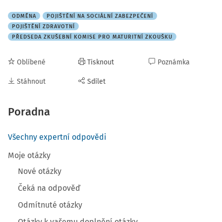
ODMĚNA
POJIŠTĚNÍ NA SOCIÁLNÍ ZABEZPEČENÍ
POJIŠTĚNÍ ZDRAVOTNÍ
PŘEDSEDA ZKUŠEBNÍ KOMISE PRO MATURITNÍ ZKOUŠKU
Oblíbené
Tisknout
Poznámka
Stáhnout
Sdílet
Poradna
Všechny expertní odpovědi
Moje otázky
Nové otázky
Čeká na odpověď
Odmítnuté otázky
Otázky k vašemu doplnění otázky