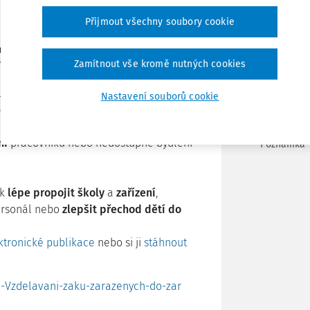
Stáhnout
Přijmout všechny soubory cookie
chybějící rodinné zázemí
– to jsou
Tisknout
Zamítnout vše kromě nutných cookies
řízeních ústavní a ochranné výchovy
.
ladní a střední školy při zařízeních, jaké
Nastavení souborů cookie
Sdílet
ejvíce chybí
. Věnuje se také dětem,
a samostatný život.
Identifikuje
překážky
,
ní
pracovníků nebo nedostupné bydlení
Poznámka
ak
lépe propojit školy
a
zařízení
,
rsonál nebo
zlepšit přechod dětí do
ktronické publikace
nebo si ji
stáhnout
va-Vzdelavani-zaku-zarazenych-do-zar