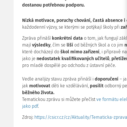
dostanou potřebnou podporu.
Nízká motivace, poruchy chování, častá absence i 
každodenní výzvy, se kterými se potýkají školy při
za
Zpráva přináší
konkrétní
data
o tom, jak fungují zák
mají
výsledky
, čím se
liší
od běžných škol a co jim
n
které docházejí do
škol mimo zařízení
, i přípravě n
jako je
nedostatek
kvalifikovaných učitelů
,
přetíže
pro mladé dospělé po odchodu z ústavní péče.
Vedle analýzy stavu zpráva přináší i
doporučení
– j
jak
motivovat
děti ke vzdělávání,
posílit
odborný pe
běžného života.
Tematickou zprávu si můžete přečíst
ve formátu ele
jako pdf
.
Zdroj:
https://csicr.cz/cz/Aktuality/Tematicka-zpra