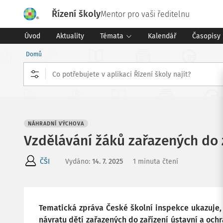
Řízení školy
Mentor pro vaši ředitelnu
Úvod
Aktuality
Témata
Kalendář
Časopisy
Domů
NÁHRADNÍ VÝCHOVA
Vzdělávání žáků zařazených do 
ČŠI
Vydáno
:
14. 7. 2025
1 minuta čtení
Tematická zpráva České školní inspekce ukazuje, 
návratu dětí zařazených do zařízení ústavní a oc