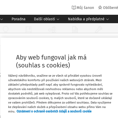
Můj šanon
Oblíben
Poradna
Další oblasti
Nabídka a předplatné
Aby web fungoval jak má
(souhlas s cookies)
zařízení ústavní a ochranné výchov
Vážený návštěvníku, snažíme se ze všech sil přinášet vysokou úroveň
uživatelského komfortu při používání našich webových stránek. Mezi
základní předpoklady patří např. aby správně fungovalo vyhledávání,
abychom vás neobtěžovali nevhodnou reklamou nebo abychom měli
dostatek podnětů, jak web vylepšovat. Proto od Vás potřebujeme souhlas se
zpracováním souborů cookies, tj. malých souborů, které se dočasně ukládají
ve vašem prohlížeči. Předem děkujeme za udělení souhlasu. Data využijeme
ke zlepšování našich služeb a přizpůsobení obsahu webu přímo Vám na
že vzdělávání může hrát klíčovou roli v
Oblíbené
míru.
Oznámení o ochraně osobních údajů a souborů cookie
hranné výchovy do běžného života, pokud