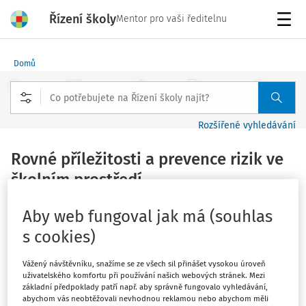
Řízení školy
Mentor pro vaši ředitelnu
Menu
Domů
Rozšířené vyhledávání
Rovné příležitosti a prevence rizik ve
školním prostředí
Vydáno
:
27. 4. 2025
Aby web fungoval jak má (souhlas
1 minuta čtení
s cookies)
V české společnosti stále existují rozdíly v postavení
žen a mužů, přičemž tradiční rozdělení jejich rolí je stále
Vážený návštěvníku, snažíme se ze všech sil přinášet vysokou úroveň
patrné. Ve srovnání s průměrem zemí Evropské unie má
uživatelského komfortu při používání našich webových stránek. Mezi
základní předpoklady patří např. aby správně fungovalo vyhledávání,
Česká republika v této oblasti ještě prostor pro
abychom vás neobtěžovali nevhodnou reklamou nebo abychom měli