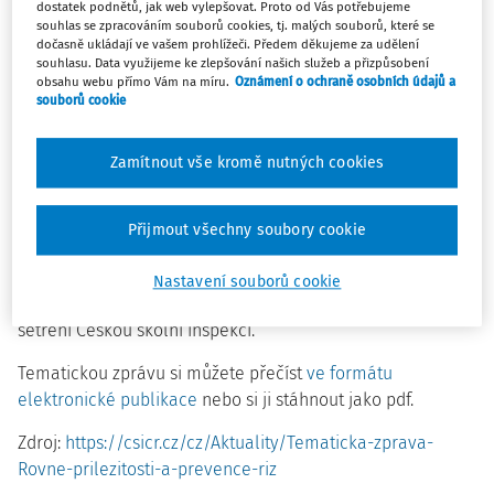
zlepšení, což dokládají i mezinárodní srovnání,
dostatek podnětů, jak web vylepšovat. Proto od Vás potřebujeme
souhlas se zpracováním souborů cookies, tj. malých souborů, které se
například index rovnosti vypracovaný Evropským
dočasně ukládají ve vašem prohlížeči. Předem děkujeme za udělení
institutem pro genderovou rovnost (EIGE).
souhlasu. Data využijeme ke zlepšování našich služeb a přizpůsobení
obsahu webu přímo Vám na míru.
Oznámení o ochraně osobních údajů a
souborů cookie
Tyto
rozdíly se promítají
i do
školního prostředí
, kde se
objevují v různých
oblastech vzdělávání a fungování škol
.
Zamítnout vše kromě nutných cookies
Význam tohoto tématu podtrhuje také skutečnost, že
v
roce 2024 vláda schválila
aktualizovanou
Strategii
rovnosti žen a mužů na období 2021–2030
.
Přijmout všechny soubory cookie
Tento
dokument navazuje
na předchozí snahy o podporu
spravedlivějších podmínek ve společnosti a
stanovuje
Nastavení souborů cookie
konkrétní cíle
, mezi které patří i provedení tematického
šetření Českou školní inspekcí.
Tematickou zprávu si můžete přečíst
ve formátu
elektronické publikace
nebo si ji stáhnout jako pdf.
Zdroj:
https://csicr.cz/cz/Aktuality/Tematicka-zprava-
Rovne-prilezitosti-a-prevence-riz