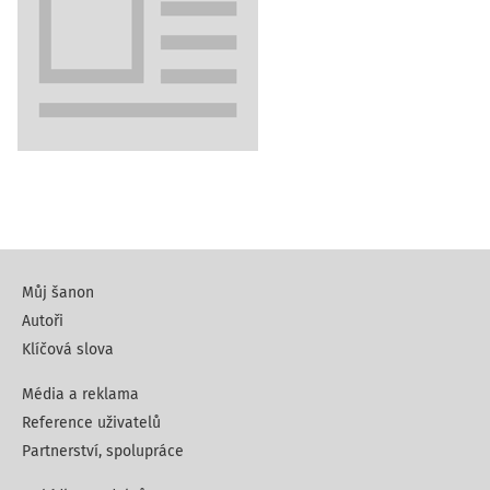
Můj šanon
Autoři
Klíčová slova
Média a reklama
Reference uživatelů
Partnerství, spolupráce