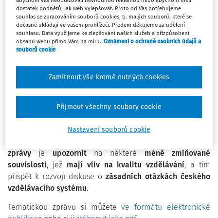
abychom vás neobtěžovali nevhodnou reklamou nebo abychom měli
různých úrovních –
od jednotlivce, přes třídu a školu, až
dostatek podnětů, jak web vylepšovat. Proto od Vás potřebujeme
po celý vzdělávací systém
. Zkoumání vztahů
mezi
souhlas se zpracováním souborů cookies, tj. malých souborů, které se
dočasně ukládají ve vašem prohlížeči. Předem děkujeme za udělení
vnějšími faktory
vzdělávání a
jednotlivými
souhlasu. Data využijeme ke zlepšování našich služeb a přizpůsobení
složkami
kvality vzdělávání, stejně jako
pochopení
obsahu webu přímo Vám na míru.
Oznámení o ochraně osobních údajů a
souborů cookie
mechanismů
, které tyto vztahy utvářejí, je
klíčovým
předpokladem
pro
kvalifikované rozhodování
jak
na
úrovni vzdělávací politiky
, tak v rámci
každodenní
Zamítnout vše kromě nutných cookies
praxe
.
Právě
tímto směrem
byl zaměřen
hlavní cíl tematického
Přijmout všechny soubory cookie
šetření
realizovaného Českou školní inspekcí, které
se
soustředilo
na
analýzu
vnějších faktorů
ovlivňujících
Nastavení souborů cookie
vzdělávání
v segmentu základních škol
.
Cílem tematické
zprávy
je
upozornit
na některé
méně zmiňované
souvislosti
, jež
mají vliv na kvalitu vzdělávání
, a tím
přispět k rozvoji diskuse o
zásadních otázkách českého
vzdělávacího systému
.
Tematickou zprávu si můžete
ve formátu elektronické