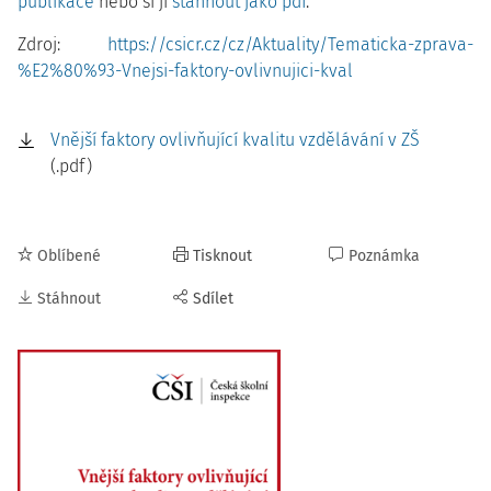
publikace
nebo si ji
stáhnout jako pdf
.
Zdroj:
https://csicr.cz/cz/Aktuality/Tematicka-zprava-
%E2%80%93-Vnejsi-faktory-ovlivnujici-kval
Vnější faktory ovlivňující kvalitu vzdělávání v ZŠ
(.pdf)
Oblíbené
Tisknout
Poznámka
Stáhnout
Sdílet