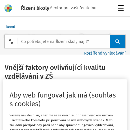
Řízení školy
Mentor pro vaši ředitelnu
Menu
Domů
Rozšířené vyhledávání
Vnější faktory ovlivňující kvalitu
vzdělávání v ZŠ
Vydáno
:
3. 2. 2025
1 minuta čtení
Aby web fungoval jak má (souhlas
s cookies)
Tematická zpráva
Vážený návštěvníku, snažíme se ze všech sil přinášet vysokou úroveň
Kvalita vzdělávání
představuje
složitý a
uživatelského komfortu při používání našich webových stránek. Mezi
základní předpoklady patří např. aby správně fungovalo vyhledávání,
mnohovrstevnatý koncept
, který je
ovlivňován faktory
na