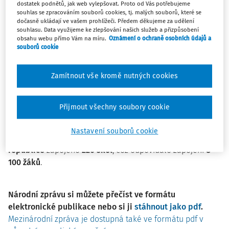
dostatek podnětů, jak web vylepšovat. Proto od Vás potřebujeme
vzdělávání
(IEA).
souhlas se zpracováním souborů cookies, tj. malých souborů, které se
dočasně ukládají ve vašem prohlížeči. Předem děkujeme za udělení
souhlasu. Data využijeme ke zlepšování našich služeb a přizpůsobení
obsahu webu přímo Vám na míru.
Oznámení o ochraně osobních údajů a
Šetření ICILS
se zaměřuje
na věkovou
kategorii
souborů cookie
čtrnáctiletých žáků
– ve většině zemí se jedná o
žáky 8.
ročníku
povinné školní docházky.
Testovanou skupinou
Zamítnout vše kromě nutných cookies
žáků
jsou tak v České republice žáci
8. ročníku základních
škol
a odpovídajících ročníků
víceletých gymnázií
. Kromě
zjišťování výsledků žáků
ICILS
Přijmout všechny soubory cookie
shromažďuje
formou
dotazníků od ředitelů škol, žáků,
učitelů a ICT koordinátorů
širokou škálu
kontextových
Nastavení souborů cookie
informací
. Do hlavního sběru dat
ICILS 2023
bylo
v České
republice
zapojeno
220 škol
, což odpovídalo zapojení
8
100 žáků
.
Národní zprávu si můžete přečíst ve formátu
elektronické publikace nebo si ji
stáhnout jako pdf
.
Mezinárodní zpráva je dostupná také ve formátu pdf v