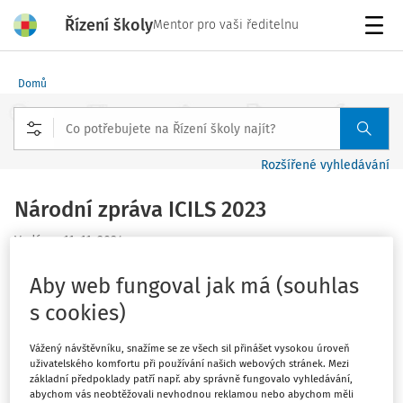
Řízení školy
Mentor pro vaši ředitelnu
Menu
Domů
Rozšířené vyhledávání
Národní zpráva ICILS 2023
Vydáno
:
11. 11. 2024
1 minuta čtení
Aby web fungoval jak má (souhlas
Mezinárodní šetření ICILS
(International Computer and
s cookies)
Information Literacy Study)
získává
od roku
2013
poznatky o dovednostech žáků
v oblasti
počítačové
Vážený návštěvníku, snažíme se ze všech sil přinášet vysokou úroveň
a informační gramotnosti
a od roku 2018 také mapuje
uživatelského komfortu při používání našich webových stránek. Mezi
základní předpoklady patří např. aby správně fungovalo vyhledávání,
oblast
informatického myšlení
. Jedná se o
abychom vás neobtěžovali nevhodnou reklamou nebo abychom měli
projekt
Mezinárodní asociace pro hodnocení výsledků