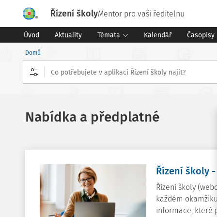
Řízení školy
Mentor pro vaši ředitelnu
Úvod
Aktuality
Témata
Kalendář
Časopisy
Domů
Nabídka a předplatné
Řízení školy 
Řízení školy (web
každém okamžiku 
informace, které 