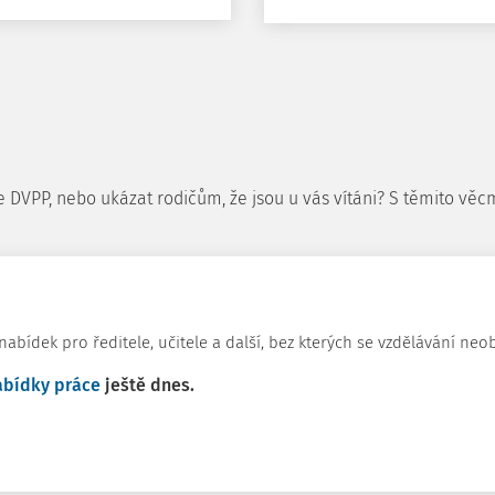
dle DVPP, nebo ukázat rodičům, že jsou u vás vítáni? S těmito v
abídek pro ředitele, učitele a další, bez kterých se vzdělávání neo
abídky práce
ještě dnes.