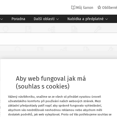
Můj šanon
Oblíben
Poradna
Další oblasti
Nabídka a předplatné
Aby web fungoval jak má
(souhlas s cookies)
- webová aplikace
Vážený návštěvníku, snažíme se ze všech sil přinášet vysokou úroveň
ová aplikace) vám je v
uživatelského komfortu při používání našich webových stránek. Mezi
základní předpoklady patří např. aby správně fungovalo vyhledávání,
připraveno poskytnout
abychom vás neobtěžovali nevhodnou reklamou nebo abychom měli
pomohou vyřešit situaci v
dostatek podnětů, jak web vylepšovat. Proto od Vás potřebujeme souhlas se