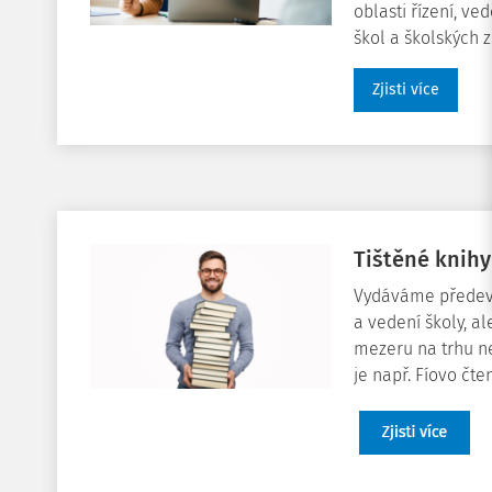
oblasti řízení, ve
škol a školských z
Zjisti více
Tištěné knihy
Vydáváme předevš
a vedení školy, a
mezeru na trhu ne
je např. Fíovo čte