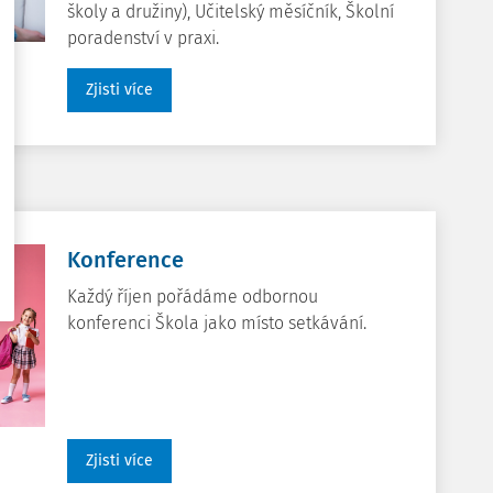
školy a družiny), Učitelský měsíčník, Školní
poradenství v praxi.
Zjisti více
Konference
Každý říjen pořádáme odbornou
konferenci Škola jako místo setkávání.
Zjisti více