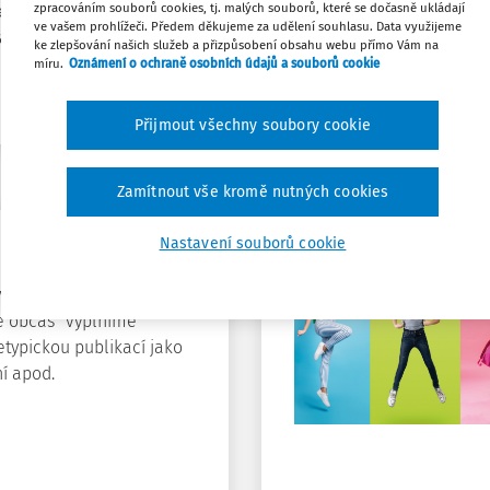
zpracováním souborů cookies, tj. malých souborů, které se dočasně ukládají
dení a provozu všech typů
ve vašem prohlížeči. Předem děkujeme za udělení souhlasu. Data využijeme
ařízení.
ke zlepšování našich služeb a přizpůsobení obsahu webu přímo Vám na
míru.
Oznámení o ochraně osobních údajů a souborů cookie
Přijmout všechny soubory cookie
Zamítnout vše kromě nutných cookies
Nastavení souborů cookie
 a e-knihy
ím publikace pro řízení
le občas "vyplníme"
typickou publikací jako
ní apod.