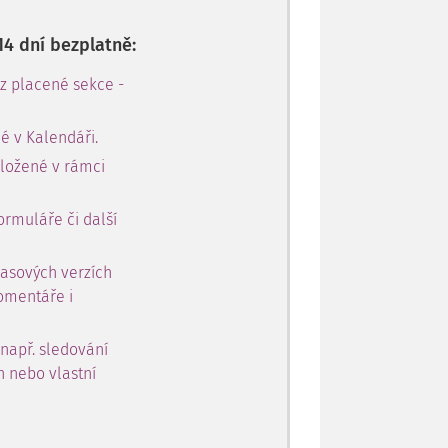
14 dní bezplatně:
 z placené sekce -
é v Kalendáři.
oložené v rámci
ormuláře či další
časových verzích
omentáře i
 např. sledování
h nebo vlastní