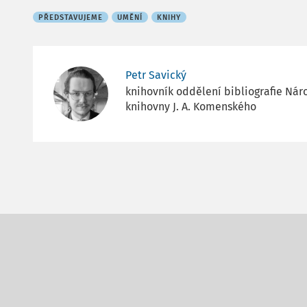
PŘEDSTAVUJEME
UMĚNÍ
KNIHY
Petr Savický
knihovník oddělení bibliografie Ná
knihovny J. A. Komenského