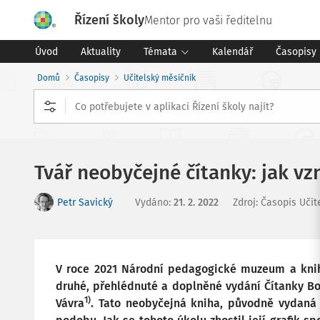
Řízení školy
Mentor pro vaši ředitelnu
Úvod
Aktuality
Témata
Kalendář
Časopisy
Domů
Časopisy
Učitelský měsíčník
Tvář neobyčejné čítanky: jak vz
Petr Savický
Vydáno
:
21. 2. 2022
Zdroj
:
Časopis Učit
V roce 2021 Národní pedagogické muzeum a kni
druhé, přehlédnuté a doplněné vydání Čítanky Bo
1)
Vávra
. Tato neobyčejná kniha, původně vydaná 