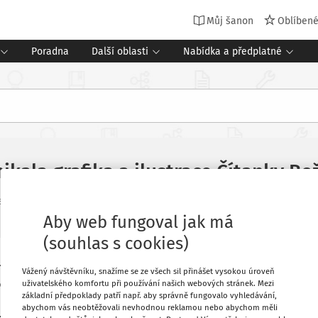
Můj šanon
Oblíben
Poradna
Další oblasti
Nabídka a předplatné
nikala grafika a ilustrace Čítanky 
elský měsíčník
Vydání:
3/2022
Aby web fungoval jak má
(souhlas s cookies)
hovna J. A. Komenského (NPMK) vydalo
Oblíbené
Vážený návštěvníku, snažíme se ze všech sil přinášet vysokou úroveň
ženy Němcové, kterou sestavil Vincenc
uživatelského komfortu při používání našich webových stránek. Mezi
základní předpoklady patří např. aby správně fungovalo vyhledávání,
roku 1911, vyžadovala novou grafickou
abychom vás neobtěžovali nevhodnou reklamou nebo abychom měli
Stáhnout