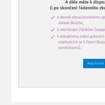
A dále máte k dispoz
(i po skončení 14denního zk
k denně aktualizovanému zpr
oblasti školství,
k otevřeným článkům časopi
k aktuálnímu znění právních
vztahujících se k řízení škol
zaměstnanců.
Registrovat