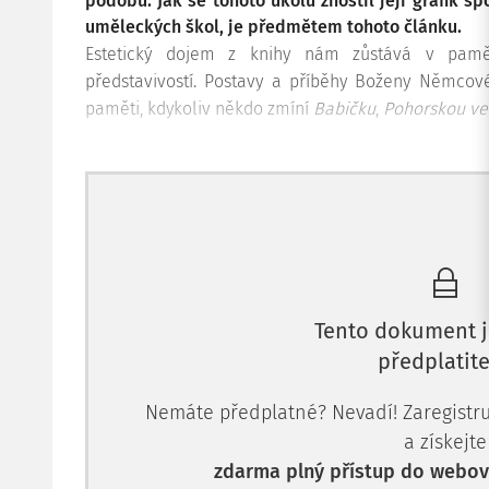
podobu. Jak se tohoto úkolu zhostil její grafik s
uměleckých škol, je předmětem tohoto článku.
Estetický dojem z knihy nám zůstává v paměti
představivostí. Postavy a příběhy Boženy Němcové 
paměti, kdykoliv někdo zmíní
Babičku
,
Pohorskou ve
Tento dokument j
předplatite
Nemáte předplatné? Nevadí! Zaregistruj
a získejte
zdarma plný přístup do webové