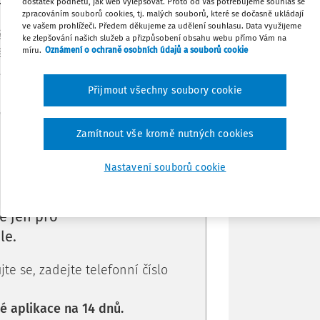
polu s mladými ilustrátory ze základních
dostatek podnětů, jak web vylepšovat. Proto od Vás potřebujeme souhlas se
zpracováním souborů cookies, tj. malých souborů, které se dočasně ukládají
ve vašem prohlížeči. Předem děkujeme za udělení souhlasu. Data využijeme
Tisknout
 „ilustrovaný“ zejména naší vlastní
ke zlepšování našich služeb a přizpůsobení obsahu webu přímo Vám na
míru.
Oznámení o ochraně osobních údajů a souborů cookie
ožívají při prvním čtení a vyvstávají v
snici
nebo
Pan
Sdílet
Přijmout všechny soubory cookie
Poznámka
Máte předplatné?
Přihlaste se.
Zamítnout vše kromě nutných cookies
Nastavení souborů cookie
e jen pro
le.
te se, zadejte telefonní číslo
 aplikace na 14 dnů.