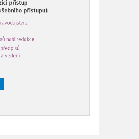
ici přístup
ušebního přístupu):
avodajství z
sů naší redakce,
 předpisů
y a vedení