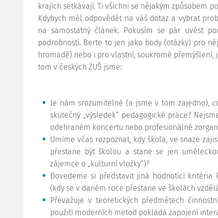
krajích setkávají. Ti všichni se nějakým způsobem p
Kdybych měl odpovědět na váš dotaz a vybrat probl
na samostatný článek. Pokusím se pár uvést po
podrobností. Berte to jen jako body (otázky) pro n
hromadě) nebo i pro vlastní, soukromé přemýšlení, j
tom v českých ZUŠ jsme:
Je nám srozumitelné (a jsme v tom zajedno), 
skutečný „výsledek“ pedagogické práce? Nejsme s
odehraném koncertu nebo profesionálně zorgan
Umíme včas rozpoznat, kdy škola, ve snaze zajis
přestane být školou a stane se jen uměleckou
zájemce o „kulturní vložky“)?
Dovedeme si představit jiná hodnotící kritéria k
(kdy se v daném roce přestane ve školách vzdělá
Převažuje v teoretických předmětech činnostní
použití moderních metod pokládá zapojení intera