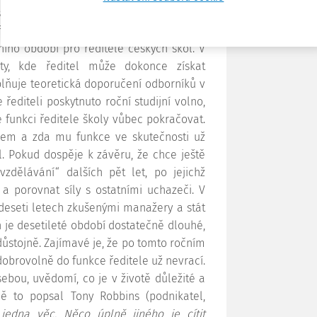
i řízení a vedení lidí je desetileté období
nkci (a to v jakékoliv). Proto se vždy a
ího období pro ředitele českých škol. V
ty, kde ředitel může dokonce získat
plňuje teoretická doporučení odborníků v
řediteli poskytnuto roční studijní volno,
 funkci ředitele školy vůbec pokračovat.
nosem a zda mu funkce ve skutečnosti už
l. Pokud dospěje k závěru, že chce ještě
zdělávání“ dalších pět let, po jejichž
a porovnat síly s ostatními uchazeči. V
o deseti letech zkušenými manažery a stát
ň je desetileté období dostatečně dlouhé,
 důstojně. Zajímavé je, že po tomto ročním
obrovolně do funkce ředitele už nevrací.
ebou, uvědomí, co je v životě důležité a
ně to popsal Tony Robbins (podnikatel,
jedna věc. Něco úplně jiného je cítit