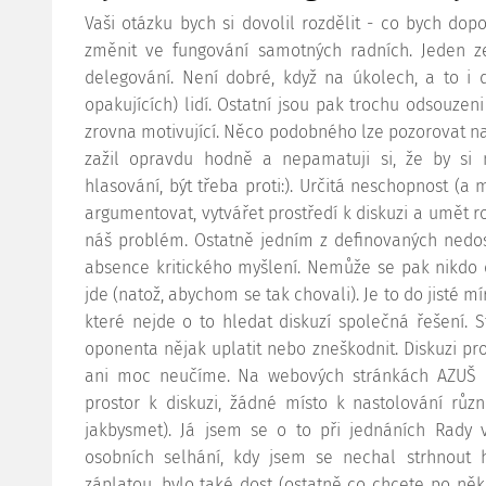
Vaši otázku bych si dovolil rozdělit - co bych do
změnit ve fungování samotných radních. Jeden 
delegování. Není dobré, když na úkolech, a to i d
opakujících) lidí. Ostatní jsou pak trochu odsouzeni
zrovna motivující. Něco podobného lze pozorovat n
zažil opravdu hodně a nepamatuji si, že by si
hlasování, být třeba proti:). Určitá neschopnost (a
argumentovat, vytvářet prostředí k diskuzi a umět r
náš problém. Ostatně jedním z definovaných nedos
absence kritického myšlení. Nemůže se pak nikdo d
jde (natož, abychom se tak chovali). Je to do jisté m
které nejde o to hledat diskuzí společná řešení.
oponenta nějak uplatit nebo zneškodnit. Diskuzi pr
ani moc neučíme. Na webových stránkách AZUŠ n
prostor k diskuzi, žádné místo k nastolování rů
jakbysmet). Já jsem se o to při jednáních Rady v
osobních selhání, kdy jsem se nechal strhnout 
záplatou, bylo také dost (ostatně co chcete po něko