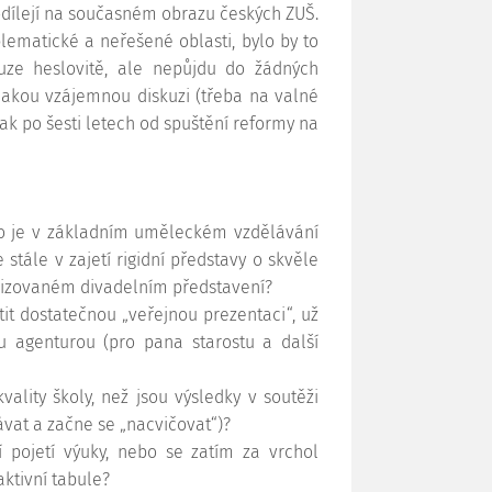
odílejí na současném obrazu českých ZUŠ.
ematické a neřešené oblasti, bylo by to
uze heslovitě, ale nepůjdu do žádných
ějakou vzájemnou diskuzi (třeba na valné
ak po šesti letech od spuštění reformy na
co je v základním uměleckém vzdělávání
tále v zajetí rigidní představy o skvěle
izovaném divadelním představení?
tit dostatečnou „veřejnou prezentaci“, už
 agenturou (pro pana starostu a další
vality školy, než jsou výsledky v soutěži
vat a začne se „nacvičovat“)?
 pojetí výuky, nebo se zatím za vrchol
ktivní tabule?