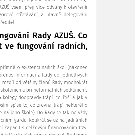
AZUŠ všem přeji více odvahy k otevřené
zorové střetávání, a hlavně delegování
ředitel.
ungování Rady AZUŠ. Co
t ve fungování radních,
upřímně o existenci našich škol (nakonec
přenos informací z Rady do jednotlivých
na rozdíl od většiny členů Rady mnohokrát
 školeních a při neformálních setkáních s
 kolegy doopravdy trápí, co řeší a jak v
yším spíše to, co zrovna trápí některého
e na jeho škole). Do Rady se tak ne vždy
ačném gardu. Kolikrát se už na jednáních
ní kapacit s celkovým financováním (tzv.