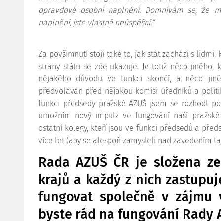
opravdové osobní naplnění. Domnívám se, že má
naplnění, jste vlastně neúspěšní.“
Za povšimnutí stojí také to, jak stát zachází s lidmi,
strany státu se zde ukazuje. Je totiž něco jiného, 
nějakého důvodu ve funkci skončí, a něco jiné
předvoláván před nějakou komisi úředníků a politik
funkci předsedy pražské AZUŠ jsem se rozhodl po 
umožním nový impulz ve fungování naší pražské o
ostatní kolegy, kteří jsou ve funkci předsedů a pře
více let (aby se alespoň zamysleli nad zavedením taj
Rada AZUŠ ČR je složena ze
krajů a každý z nich zastupuj
fungovat společně v zájmu 
byste rád na fungování Rady 