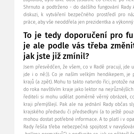
Shrnuto a podtrženo - do dalšího fungování Rady 
diskuzi, k vytváření bezpečného prostředí pro ná
práce, aby vše neoddřela jen prezidentka a výkonný 
To je tedy doporučení pro f
je ale podle vás třeba změni
jak jste již zmínil?
Jsem přesvědčen, že všem, co v Radě pracují, jde 
jde i o ně:)). Co je naším velkým hendikepem, je 
krajů (a zpět). Mohu to takto natvrdo říci, protože 
do roka navštívím kraje jako lektor na nejrůznějších
řediteli si mohu udělat poměrně věrný obrázek, co
kraji přemýšlejí. Pak ale na jednání Rady občas sl
krajského předsedu či předsedkyni (a to ještě pouz
mohou dostat potřebné informace. A to platí i v op
Rady řešila třeba nebezpečná spojitost v navyšová