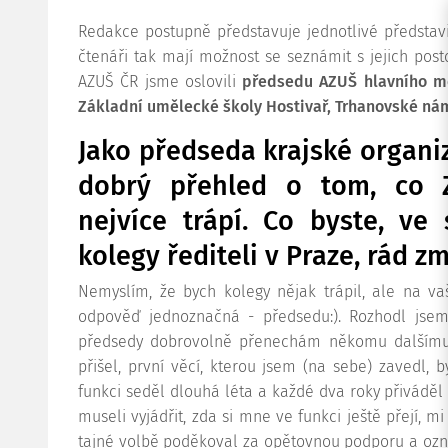
Redakce postupně představuje jednotlivé představ
čtenáři tak mají možnost se seznámit s jejich posto
AZUŠ ČR jsme oslovili
předsedu AZUŠ hlavního měs
Základní umělecké školy Hostivař, Trhanovské ná
Jako předseda krajské organi
dobrý přehled o tom, co 
nejvíce trápí. Co byste, ve 
kolegy řediteli v Praze, rád z
Nemyslím, že bych kolegy nějak trápil, ale na va
odpověď jednoznačná - předsedu:). Rozhodl jsem
předsedy dobrovolně přenechám někomu dalšímu.
přišel, první věcí, kterou jsem (na sebe) zavedl, b
funkci seděl dlouhá léta a každé dva roky přiváděl 
museli vyjádřit, zda si mne ve funkci ještě přejí, m
tajné volbě poděkoval za opětovnou podporu a oznám