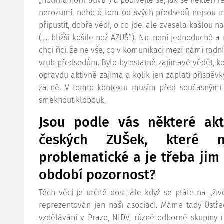
„holírna normativů“) a podívejte se, jak se někteří ř
nerozumí, nebo o tom od svých předsedů nejsou in
připustit, dobře vědí, o co jde, ale zvesela kašlou 
(„... bližší košile než AZUŠ“). Nic není jednoduché 
chci říci, že ne vše, co v komunikaci mezi námi radní
vrub předsedům. Bylo by ostatně zajímavé vědět, koli
opravdu aktivně zajímá a kolik jen zaplatí příspěv
za ně. V tomto kontextu musím před současnými 
smeknout klobouk.
Jsou podle vás některé akt
českých ZUŠek, které n
problematické a je třeba jim
období pozornost?
Těch věcí je určitě dost, ale když se ptáte na „ži
reprezentován jen naší asociací. Máme tady Ústř
vzdělávání v Praze, NIDV, různé odborné skupiny i 