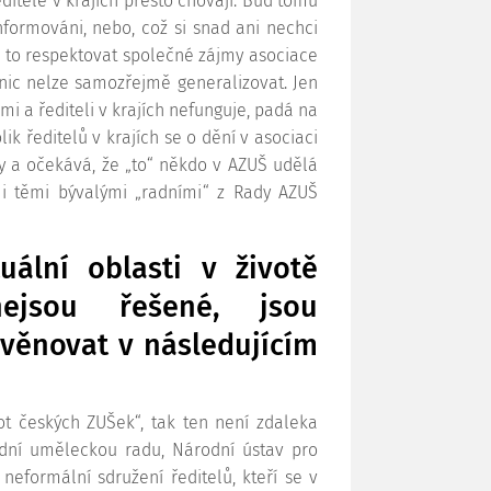
editelé v krajích přesto chovají. Buď tomu
formováni, nebo, což si snad ani nechci
na to respektovat společné zájmy asociace
a nic nelze samozřejmě generalizovat. Jen
mi a řediteli v krajích nefunguje, padá na
k ředitelů v krajích se o dění v asociaci
ky a očekává, že „to“ někdo v AZUŠ udělá
i těmi bývalými „radními“ z Rady AZUŠ
uální oblasti v životě
ejsou řešené, jsou
 věnovat v následujícím
vot českých ZUŠek“, tak ten není zdaleka
ední uměleckou radu, Národní ústav pro
neformální sdružení ředitelů, kteří se v