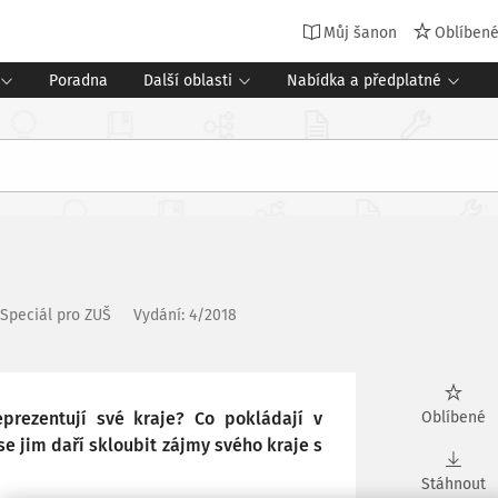
Můj šanon
Oblíben
Poradna
Další oblasti
Nabídka a předplatné
Speciál pro ZUŠ
Vydání:
4/2018
eprezentují své kraje? Co pokládají v
Oblíbené
se jim daří skloubit zájmy svého kraje s
Stáhnout