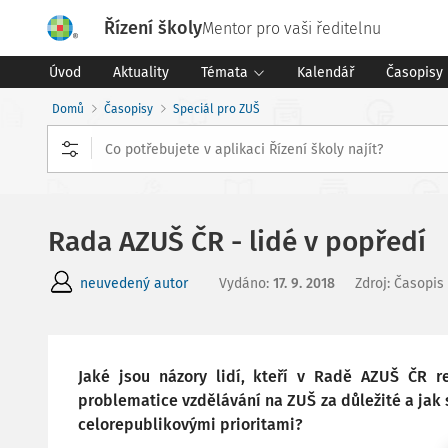
Řízení školy
Mentor pro vaši ředitelnu
Úvod
Aktuality
Témata
Kalendář
Časopisy
Domů
Časopisy
Speciál pro ZUŠ
Rada AZUŠ ČR - lidé v popředí
neuvedený autor
Vydáno
:
17. 9. 2018
Zdroj
:
Časopis 
Jaké jsou názory lidí, kteří v Radě AZUŠ ČR r
problematice vzdělávání na ZUŠ za důležité a jak 
celorepublikovými prioritami?