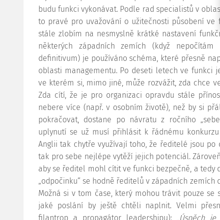
budu funkci vykonávat. Podle rad specialistů v oblast
to pravé pro uvažování o užitečnosti působení ve fu
stále zlobím na nesmyslně krátké nastavení funkčn
některých západních zemích (když nepočítám 
definitivum) je používáno schéma, které přesně na
oblasti managementu. Po deseti letech ve funkci je 
ve kterém si, mimo jiné, může rozvážit, zda chce ve
Zda cítí, že je pro organizaci opravdu stále pří
nebere více (např. v osobním životě), než by si přá
pokračovat, dostane po návratu z ročního „sebev
uplynutí se už musí přihlásit k řádnému konkurzu 
Anglii tak chytře využívají toho, že ředitelé jsou p
tak pro sebe nejlépe vytěží jejich potenciál. Zárove
aby se ředitel mohl cítit ve funkci bezpečně, a tedy
„odpočinku“ se hodně ředitelů v západních zemích d
Možná si v tom čase, který mohou trávit pouze se s
jaké poslání by ještě chtěli naplnit. Velmi přes
filantrop a propagátor leadershipu):
„Úspěch je 