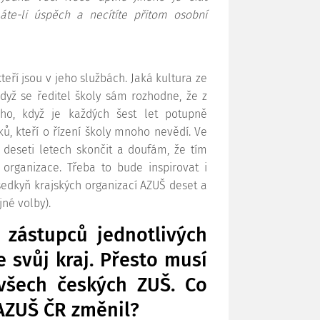
te-li úspěch a necítíte přitom osobní
 kteří jsou v jeho službách. Jaká kultura ze
když se ředitel školy sám rozhodne, že z
ho, když je každých šest let potupně
ů, kteří o řízení školy mnoho nevědí. Ve
deseti letech skončit a doufám, že tím
rganizace. Třeba to bude inspirovat i
dsedkyň krajských organizací AZUŠ deset a
né volby).
 zástupců jednotlivých
e svůj kraj. Přesto musí
všech českých ZUŠ. Co
AZUŠ ČR změnil?