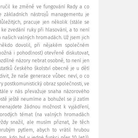
poručil ke změně ve fungování Rady a co
ze základních nástrojů managementu je
ůležitých, pracuje jen několik (stále se
 ke zvedání ruky při hlasování, a to není
a našich valných hromadách. Už jsem jich
 někdo dovolil, při nějakém společném
 možná i pohodlnost) otevřeně diskutovat,
ozdílné názory nebrat osobně, to není jen
tatků českého školství obecně je u dětí
ivit, že naše generace vůbec neví, o co
íry postkomunistický obraz společnosti, ve
 Stále v nás převažuje snaha názorového
ostě ještě neumíme a bohužel se jí zatím
enajdete žádnou možnost k vyjádření,
znorodých témat (na valných hromadách
ždy snažil, ale musím přiznat, že těch
hrubým pytlem, abych to vrátil hrubou
m, kdo byl v jedné funkci přes 10 let:)).