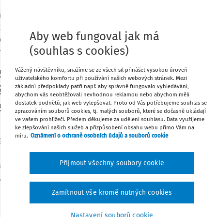
itele současné reprezentace Asociace, a
Tisknout
ji a stanovisky. Jako dalšího člena Rady
Aby web fungoval jak má
ta Prahy pana Jiřího Stárka, ředitele
(souhlas s cookies)
městí
.
Sdílet
zace AZUŠ ČR máte jistě
Vážený návštěvníku, snažíme se ze všech sil přinášet vysokou úroveň
uživatelského komfortu při používání našich webových stránek. Mezi
Poznámka
ZUŠky ve vašem kraji
základní předpoklady patří např. aby správně fungovalo vyhledávání,
abychom vás neobtěžovali nevhodnou reklamou nebo abychom měli
spolupráci s ostatními
dostatek podnětů, jak web vylepšovat. Proto od Vás potřebujeme souhlas se
zpracováním souborů cookies, tj. malých souborů, které se dočasně ukládají
ve vašem prohlížeči. Předem děkujeme za udělení souhlasu. Data využijeme
měnil?
ke zlepšování našich služeb a přizpůsobení obsahu webu přímo Vám na
míru.
Oznámení o ochraně osobních údajů a souborů cookie
ši otázku, co bych rád u nás změnil, je
 se, že v tomto roce funkci krajského
Přijmout všechny soubory cookie
 Když jsem do funkce před deseti lety
yla tajná volba. Představa, že bych v té
kolegy do trapné situace, aby se veřejně
Zamítnout vše kromě nutných cookies
i naháněla hrůzu. A tak jsem při poslední
il, že jsou to ale poslední dva roky, co
Nastavení souborů cookie