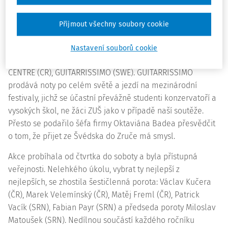
Jak již samotný název napovídá, soutěže se zúčastnili
kytaristé nejen z Čech, ale i ze Slovenska, Německa,
Přijmout všechny soubory cookie
Francie, Lucemburska, Polska, Ukrajiny a Ruska. V době
konání soutěže probíhala prodejní výstava notových
Nastavení souborů cookie
materiálů, kytar a kytarového příslušenství firmy GUITAR
CENTRE (ČR), GUITARRISSIMO (SWE). GUITARRISSIMO
prodává noty po celém světě a jezdí na mezinárodní
festivaly, jichž se účastní převážně studenti konzervatoří a
vysokých škol, ne žáci ZUŠ jako v případě naší soutěže.
Přesto se podařilo šéfa firmy Oktaviána Badea přesvědčit
o tom, že přijet ze Švédska do Zruče má smysl.
Akce probíhala od čtvrtka do soboty a byla přístupná
veřejnosti. Nelehkého úkolu, vybrat ty nejlepší z
nejlepších, se zhostila šestičlenná porota: Václav Kučera
(ČR), Marek Velemínský (ČR), Matěj Freml (ČR), Patrick
Vacík (SRN), Fabian Payr (SRN) a předseda poroty Miloslav
Matoušek (SRN). Nedílnou součástí každého ročníku