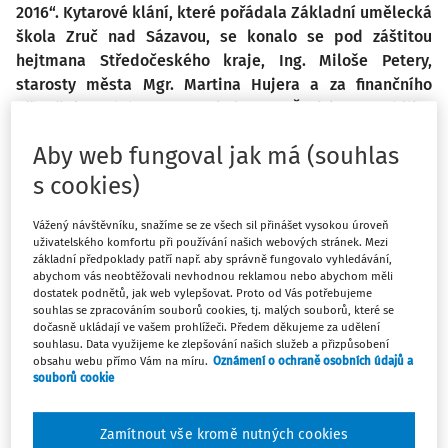
2016“. Kytarové klání, které pořádala Základní umělecká
škola Zruč nad Sázavou, se konalo se pod záštitou
hejtmana Středočeského kraje, Ing. Miloše Petery,
starosty města Mgr. Martina Hujera a za finančního
přispění Ministerstva kultury České republiky,
Středočeského kraje, města Zruč nad Sázavou, Nadace
Aby web fungoval jak má (souhlas
život umělce a Nadace Český hudební fond.
s cookies)
Vážený návštěvníku, snažíme se ze všech sil přinášet vysokou úroveň
uživatelského komfortu při používání našich webových stránek. Mezi
Soutěžící se do našeho malebného městečka sjížděli již od
základní předpoklady patří např. aby správně fungovalo vyhledávání,
časných ranních hodin. Prostorami budovy ZUŠ, kde soutěž
abychom vás neobtěžovali nevhodnou reklamou nebo abychom měli
dostatek podnětů, jak web vylepšovat. Proto od Vás potřebujeme
probíhala, se celý den nesly tóny klasické kytary pod
souhlas se zpracováním souborů cookies, tj. malých souborů, které se
taktovkou skvělých mladých kytaristů. Této významné
dočasně ukládají ve vašem prohlížeči. Předem děkujeme za udělení
souhlasu. Data využijeme ke zlepšování našich služeb a přizpůsobení
události se zúčastnilo celkem 66 mladých kytaristů, kteří
obsahu webu přímo Vám na míru.
Oznámení o ochraně osobních údajů a
soutěžili v pěti věkových kategoriích. Nejsilněji byla
souborů cookie
obsazena kategorie druhá, do čtrnácti let, kde soutěžilo 19
kytaristů.
Zamítnout vše kromě nutných cookies