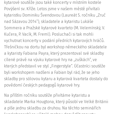
kytarové soutěže jsou také koncerty v místním kostele
Povýšení sv. Kříže. Letos jsme v našem městě přivítali
kytaristku Dominiku Švendovou (Laureát 5. ročníku „Zruč
nad Sázavou 2014“), skladatele a kytaristu Lukáše
Sommera a Pražské kytarové kvarteto (M. Velemínský, V.
Kučera, P. Vacík, M. Freml). Posluchači si tak mohli
vychutnat koncerty v podání předních kytarových hráčů.
Třešničkou na dortu byl workshop německého skladatele
a kytaristy Fabiana Payra, který prezentoval své skladby
cílené právě na výuku kytarové hry na „zuškách“, ve
kterých představil ve styl „Fingerstyle“. Účastníci soutěže
byli workshopem nadšeni a Fabian byl rád, že se jeho
skladby pro sólovou kytaru a kytarová kvarteta dostaly do
povědomí českých pedagogů kytarové hry.
Na příštím ročníku soutěže přivítáme kytaristu a
skladatele Marka Hougtona, který působí ve Velké Británii
a píše jednu skladbu za druhou. Na těchto seminářích