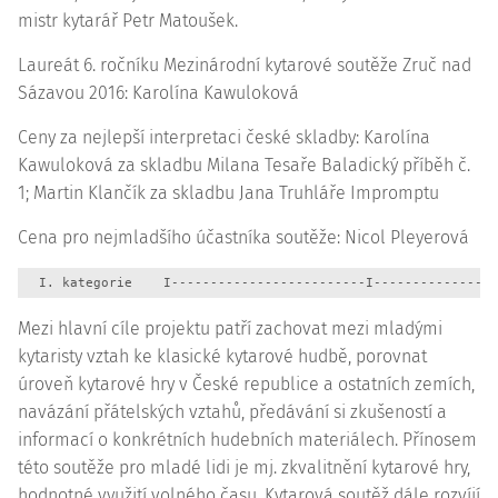
mistr kytarář Petr Matoušek.
Laureát 6. ročníku Mezinárodní kytarové soutěže Zruč nad
Sázavou 2016: Karolína Kawuloková
Ceny za nejlepší interpretaci české skladby: Karolína
Kawuloková za skladbu Milana Tesaře Baladický příběh č.
1; Martin Klančík za skladbu Jana Truhláře Impromptu
Cena pro nejmladšího účastníka soutěže: Nicol Pleyerová
  I. kategorie    I-------------------------I----------------
Mezi hlavní cíle projektu patří zachovat mezi mladými
kytaristy vztah ke klasické kytarové hudbě, porovnat
úroveň kytarové hry v České republice a ostatních zemích,
navázání přátelských vztahů, předávání si zkušeností a
informací o konkrétních hudebních materiálech. Přínosem
této soutěže pro mladé lidi je mj. zkvalitnění kytarové hry,
hodnotné využití volného času. Kytarová soutěž dále rozvíjí