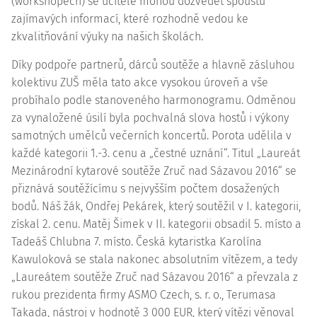
(workshopech) se učitelé mohou dozvědět spoustu
zajímavých informací, které rozhodně vedou ke
zkvalitňování výuky na našich školách.
Díky podpoře partnerů, dárců soutěže a hlavně zásluhou
kolektivu ZUŠ měla tato akce vysokou úroveň a vše
probíhalo podle stanoveného harmonogramu. Odměnou
za vynaložené úsilí byla pochvalná slova hostů i výkony
samotných umělců večerních koncertů. Porota udělila v
každé kategorii 1.-3. cenu a „čestné uznání“. Titul „Laureát
Mezinárodní kytarové soutěže Zruč nad Sázavou 2016“ se
přiznává soutěžícímu s nejvyšším počtem dosažených
bodů. Náš žák, Ondřej Pekárek, který soutěžil v I. kategorii,
získal 2. cenu. Matěj Šimek v II. kategorii obsadil 5. místo a
Tadeáš Chlubna 7. místo. Česká kytaristka Karolína
Kawuloková se stala nakonec absolutním vítězem, a tedy
„Laureátem soutěže Zruč nad Sázavou 2016“ a převzala z
rukou prezidenta firmy ASMO Czech, s. r. o., Terumasa
Takada, nástroj v hodnotě 3 000 EUR, který vítězi věnoval