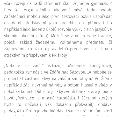
však rozvíjí na řadě středních škol, zejména gymnázií. Z
hlediska organizačního ukotvení mívá řadu podob.
Začátečníci mohou jako první testovací pokus uspořádat
divadelní představení jako projekt (a naplánovat ho
například jako jeden z úkolů rozvoje výuky cizích jazyků ve
školním akčním plánu). Možná se z něj rozvine tradice,
položí základ žádanému volitelnému předmětu či
zájmovému kroužku a pravidelná představení se stanou
atraktivním příspěvkem k PR školy.
„Nebojte se začít,“ vzkazuje Michaela Kondýsková,
pedagožka gymnázia ve Žďáře nad Sázavou. „A nebojte se
přenechat část iniciativy na žákům samotným.“ Ve Žďáře
například žáci navrhují náměty a potom hlasují o vítězi v
několika kolech. Důležité je, aby zvolili téma, které je bude
bavit. „Motivace je mocná čarodějka. I žáci, od kterých
byste to nečekali, vás dokážou překvapit,“ dodává
pedagožka. Proto je vhodné dávat šance i zájemcům, kteří