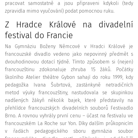
pracovat samostatně a jsou připraveni kdykoli (tedy
zpravidla mimo vyučování) podat pomocnou ruku.
Z Hradce Králové na divadelní
festival do Francie
Na Gymnáziu Boženy Němcové v Hradci Králové je
francouzské divadlo vedeno jako nepovinný předmět s
dvouhodinovou dotací týdně. Tímto způsobem si (nejen)
francouzštinu zdokonaluje zhruba 15 žáků. Počátky
školního Atelier théâtre Gybon sahají do roku 1999, kdy
pedagožka Ivana Šubrtová, zastánkyně netradičních
metod výuky francouzštiny, nastudovala se skupinkou
nadšených žákyň několik bajek, které představily na
přehlídce francouzských divadelních souborů Festivadlo
Brno. A rovnou vyhrály první cenu – účast na festivalu ve
francouzském La Roche sur Yon. Díky dalším průkopnicím
v řadách pedagogického sboru gymnázia soubor