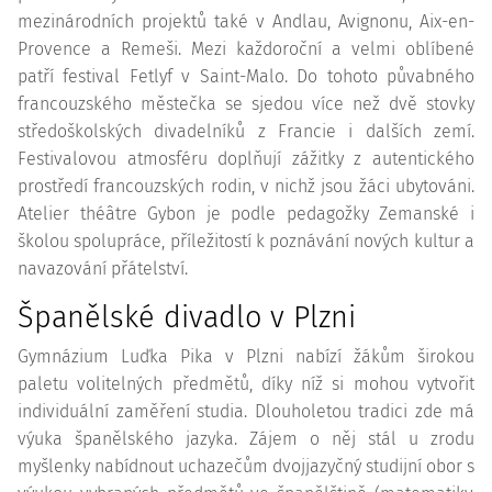
mezinárodních projektů také v Andlau, Avignonu, Aix-en-
Provence a Remeši. Mezi každoroční a velmi oblíbené
patří festival Fetlyf v Saint-Malo. Do tohoto půvabného
francouzského městečka se sjedou více než dvě stovky
středoškolských divadelníků z Francie i dalších zemí.
Festivalovou atmosféru doplňují zážitky z autentického
prostředí francouzských rodin, v nichž jsou žáci ubytováni.
Atelier théâtre Gybon je podle pedagožky Zemanské i
školou spolupráce, příležitostí k poznávání nových kultur a
navazování přátelství.
Španělské divadlo v Plzni
Gymnázium Luďka Pika v Plzni nabízí žákům širokou
paletu volitelných předmětů, díky níž si mohou vytvořit
individuální zaměření studia. Dlouholetou tradici zde má
výuka španělského jazyka. Zájem o něj stál u zrodu
myšlenky nabídnout uchazečům dvojjazyčný studijní obor s