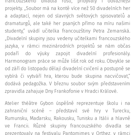
francouzského divadla rostl, přibývaly i odvážnější
projekty. „Soubor má na kontě více než 50 divadelních her
a adaptací, nejen od slavných světových spisovatelů a
dramaturgů, ale také her psaných přímo na míru našimi
studenty,“ uvádí učitelka francouzštiny Petra Zemanská.
„Divadelní skupiny jsou vedeny učitelkami francouzského
jazyka, v rámci mezinárodních projektů se nám občas
podaří do výuky zapojit divadelní profesionály.
Harmonogram práce se může lišit rok od roku. Obvykle se
od září do listopadu dělají divadelní cvičení a postupně se
vybírá či vytváří hra, kterou bude skupina nacvičovat,“
dodává pedagožka. V březnu soubor svým představením
zpravidla zahajuje Dny Frankofonie v Hradci Králové.
Atelier théâtre Gybon úspěšně reprezentuje školu i na
zahraniční scéně – představil své hry v Turecku,
Rumunsku, Maďarsku, Rakousku, Tunisku a Itálii a hlavně
ve Francii. Různé skupiny francouzského divadla se
prezentovaly na festivalu Pantomimes v Orthez, v rámci