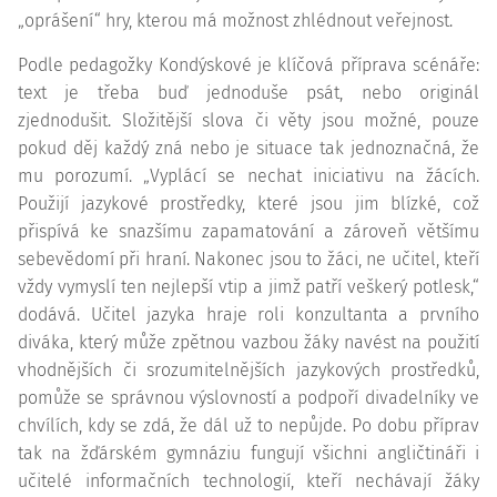
„oprášení“ hry, kterou má možnost zhlédnout veřejnost.
Podle pedagožky Kondýskové je klíčová příprava scénáře:
text je třeba buď jednoduše psát, nebo originál
zjednodušit. Složitější slova či věty jsou možné, pouze
pokud děj každý zná nebo je situace tak jednoznačná, že
mu porozumí. „Vyplácí se nechat iniciativu na žácích.
Použijí jazykové prostředky, které jsou jim blízké, což
přispívá ke snazšímu zapamatování a zároveň většímu
sebevědomí při hraní. Nakonec jsou to žáci, ne učitel, kteří
vždy vymyslí ten nejlepší vtip a jimž patří veškerý potlesk,“
dodává. Učitel jazyka hraje roli konzultanta a prvního
diváka, který může zpětnou vazbou žáky navést na použití
vhodnějších či srozumitelnějších jazykových prostředků,
pomůže se správnou výslovností a podpoří divadelníky ve
chvílích, kdy se zdá, že dál už to nepůjde. Po dobu příprav
tak na žďárském gymnáziu fungují všichni angličtináři i
učitelé informačních technologií, kteří nechávají žáky