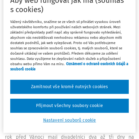
Aby web fungoval jak má (souhlas
motivoval další a další následovníky. Co víc si může
s cookies)
vyučující přát?
Vážený návštěvníku, snažíme se ze všech sil přinášet vysokou úroveň
Než se zvedne opona
uživatelského komfortu při používání našich webových stránek. Mezi
základní předpoklady patří např. aby správně fungovalo vyhledávání,
Po několika letech se na žďárském gymnáziu ustálila
abychom vás neobtěžovali nevhodnou reklamou nebo abychom měli
dostatek podnětů, jak web vylepšovat. Proto od Vás potřebujeme
praxe, že divadlu se věnují zpravidla žáci druhých a třetích
souhlas se zpracováním souborů cookies, tj. malých souborů, které se
ročníků. Po testování v rámci jedné třídy se angličtináři
dočasně ukládají ve vašem prohlížeči. Předem děkujeme za udělení
rozhodli ponechat divadlo v rukou těch, kteří o ně mají
souhlasu. Data využijeme ke zlepšování našich služeb a přizpůsobení
obsahu webu přímo Vám na míru.
Oznámení o ochraně osobních údajů a
zájem, takže jde o divadelní nadšence z různých tříd. Tato
souborů cookie
varianta je sice organizačně obtížnější, motivace žáků za
to však rozhodně stojí. Na představení se totiž podílejí
Zamítnout vše kromě nutných cookies
herci, režisér, autoři, ale také kostyméři, maskéři,
výtvarníci, kteří navrhují a malují kulisy, kameramani,
technici (součástí scény je projekce videí), kulisáci, živá
Přijmout všechny soubory cookie
kapela i tanečníci – v případě Shreka na 50 žáků. Vlastní
Nastavení souborů cookie
příprava představení však probíhá pouhé čtyři dny na
konci školního roku a hraje se pro žáky školy. Další školní
rok před Vánoci mají divadelníci dva až tři dny na