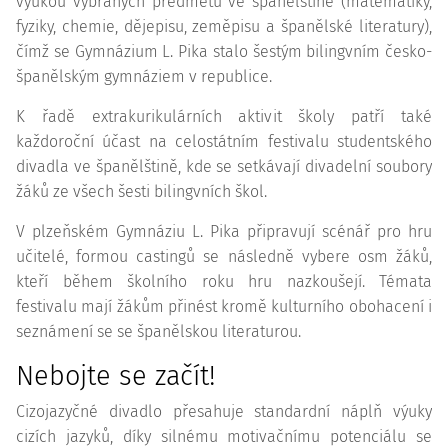
výukou vybraných předmětů ve španělštině (matematiky,
fyziky, chemie, dějepisu, zeměpisu a španělské literatury),
čímž se Gymnázium L. Pika stalo šestým bilingvním česko-
španělským gymnáziem v republice.
K řadě extrakurikulárních aktivit školy patří také
každoroční účast na celostátním festivalu studentského
divadla ve španělštině, kde se setkávají divadelní soubory
žáků ze všech šesti bilingvních škol.
V plzeňském Gymnáziu L. Pika připravují scénář pro hru
učitelé, formou castingů se následně vybere osm žáků,
kteří během školního roku hru nazkoušejí. Témata
festivalu mají žákům přinést kromě kulturního obohacení i
seznámení se se španělskou literaturou.
Nebojte se začít!
Cizojazyčné divadlo přesahuje standardní náplň výuky
cizích jazyků, díky silnému motivačnímu potenciálu se