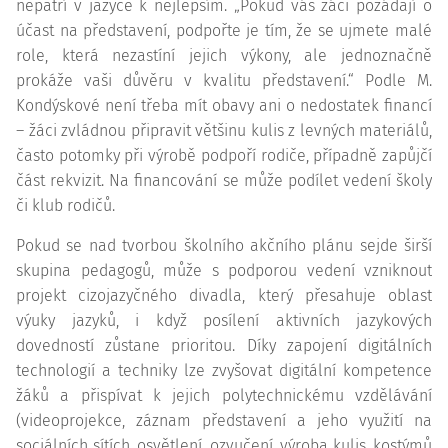
nepatří v jazyce k nejlepším. „Pokud vás žáci požádají o
účast na představení, podpořte je tím, že se ujmete malé
role, která nezastíní jejich výkony, ale jednoznačně
prokáže vaši důvěru v kvalitu představení.“ Podle M.
Kondýskové není třeba mít obavy ani o nedostatek financí
– žáci zvládnou připravit většinu kulis z levných materiálů,
často potomky při výrobě podpoří rodiče, případně zapůjčí
část rekvizit. Na financování se může podílet vedení školy
či klub rodičů.
Pokud se nad tvorbou školního akčního plánu sejde širší
skupina pedagogů, může s podporou vedení vzniknout
projekt cizojazyčného divadla, který přesahuje oblast
výuky jazyků, i když posílení aktivních jazykových
dovedností zůstane prioritou. Díky zapojení digitálních
technologií a techniky lze zvyšovat digitální
kompetence
žáků a přispívat k jejich polytechnickému vzdělávání
(videoprojekce, záznam představení a jeho využití na
sociálních sítích, osvětlení, ozvučení, výroba kulis, kostýmů