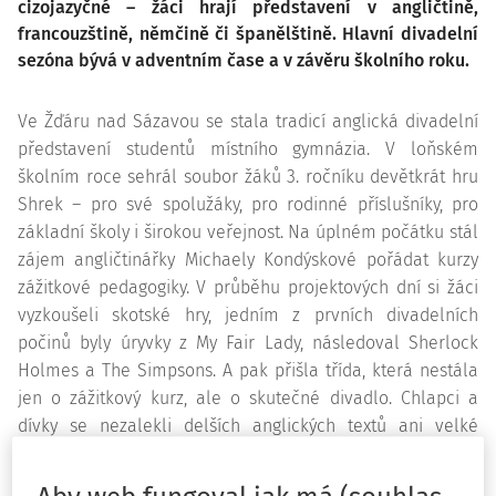
cizojazyčné – žáci hrají představení v angličtině,
francouzštině, němčině či španělštině. Hlavní divadelní
sezóna bývá v adventním čase a v závěru školního roku.
Ve Žďáru nad Sázavou se stala tradicí anglická divadelní
představení studentů místního gymnázia. V loňském
školním roce sehrál soubor žáků 3. ročníku devětkrát hru
Shrek – pro své spolužáky, pro rodinné příslušníky, pro
základní školy i širokou veřejnost. Na úplném počátku stál
zájem angličtinářky Michaely Kondýskové pořádat kurzy
zážitkové pedagogiky. V průběhu projektových dní si žáci
vyzkoušeli skotské hry, jedním z prvních divadelních
počinů byly úryvky z My Fair Lady, následoval Sherlock
Holmes a The Simpsons. A pak přišla třída, která nestála
jen o zážitkový kurz, ale o skutečné divadlo. Chlapci a
dívky se nezalekli delších anglických textů ani velké
výpravy – z vlastní iniciativy připravili a sehráli, dnes již ve
škole legendární, představení Harry Potter. Jejich úspěch