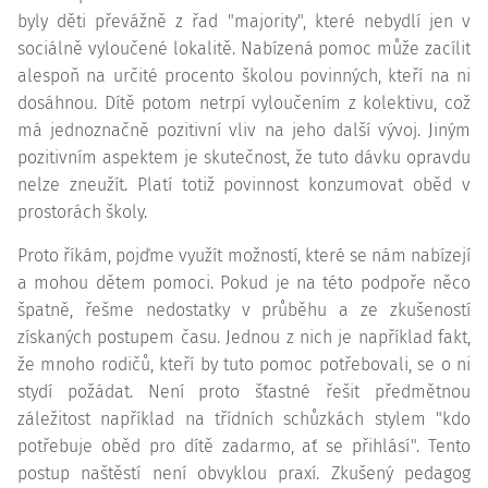
byly děti převážně z řad "majority", které nebydlí jen v
sociálně vyloučené lokalitě. Nabízená pomoc může zacílit
alespoň na určité procento školou povinných, kteří na ni
dosáhnou. Dítě potom netrpí vyloučením z kolektivu, což
má jednoznačně pozitivní vliv na jeho další vývoj. Jiným
pozitivním aspektem je skutečnost, že tuto dávku opravdu
nelze zneužít. Platí totiž povinnost konzumovat oběd v
prostorách školy.
Proto říkám, pojďme využít možností, které se nám nabízejí
a mohou dětem pomoci. Pokud je na této podpoře něco
špatně, řešme nedostatky v průběhu a ze zkušeností
získaných postupem času. Jednou z nich je například fakt,
že mnoho rodičů, kteří by tuto pomoc potřebovali, se o ni
stydí požádat. Není proto šťastné řešit předmětnou
záležitost například na třídních schůzkách stylem "kdo
potřebuje oběd pro dítě zadarmo, ať se přihlásí". Tento
postup naštěstí není obvyklou praxí. Zkušený pedagog