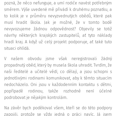
pozná, že něco nefunguje, a umí rodiče navést potřebným
směrem. Výše uvedené mě přivádí k druhému poznatku, a
to kolik je v průměru nevyzvednutých obědů, které pak
musí hradit škola. Jak je možné, že v tomto bodě
nevyvozujeme žádnou odpovědnost? Objevily se totiž
návrhy některých krajských zastupitelů, ať tyto náklady
hradí kraj. A když už celý projekt podporuje, ať také tuto
situaci ohlídá.
V našem obvodu jsme však neregistrovali žádný
propadnutý oběd, který by musela škola uhradit. Tvrdím, že
naši ředitelé a učitelé vědí, co dělají, a jsou schopni s
jednotlivými rodinami komunikovat, aby k těmto situacím
nedocházelo. Oni jsou v každodenním kontaktu s dětmi,
popřípadě rodinou, takže rozhodně není účelné
podrobovat je nějakým kontrolám.
Na závěr bych poděkoval všem, kteří se do této podpory
zapojili, protože se vždy jedná o práci navíc. Já jsem