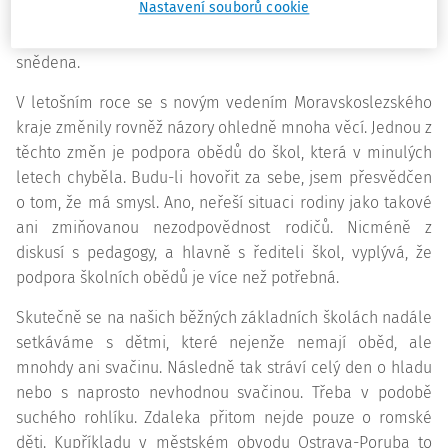
Nastavení souborů cookie
navzdory složitému procesu, kterým musí toto opatření
projít, je už spousta školních obědů vydána, zaplacena a
snědena.
V letošním roce se s novým vedením Moravskoslezského
kraje změnily rovněž názory ohledně mnoha věcí. Jednou z
těchto změn je podpora obědů do škol, která v minulých
letech chyběla. Budu-li hovořit za sebe, jsem přesvědčen
o tom, že má smysl. Ano, neřeší situaci rodiny jako takové
ani zmiňovanou nezodpovědnost rodičů. Nicméně z
diskusí s pedagogy, a hlavně s řediteli škol, vyplývá, že
podpora školních obědů je více než potřebná.
Skutečně se na našich běžných základních školách nadále
setkáváme s dětmi, které nejenže nemají oběd, ale
mnohdy ani svačinu. Následně tak stráví celý den o hladu
nebo s naprosto nevhodnou svačinou. Třeba v podobě
suchého rohlíku. Zdaleka přitom nejde pouze o romské
děti. Kupříkladu v městském obvodu Ostrava-Poruba to