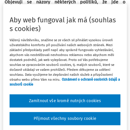
Objevují se názory některých politiků, že jde o
nadbytečnou podporu, která nikomu nepomůže a je
nesystémová. Zaznamenal jsem dokonce razantnější
Aby web fungoval jak má (souhlas
stanoviska, ve stylu "proč bychom měli platit obědy
s cookies)
dětem s nezodpovědnými rodiči, kteří pravděpodobně
peníze na stravenky utratí za alkohol nebo prokouří".
Vážený návštěvníku, snažíme se ze všech sil přinášet vysokou úroveň
uživatelského komfortu při používání našich webových stránek. Mezi
základní předpoklady patří např. aby správně fungovalo vyhledávání,
abychom vás neobtěžovali nevhodnou reklamou nebo abychom měli
dostatek podnětů, jak web vylepšovat. Proto od Vás potřebujeme
Vezmeme-li v úvahu oba dva názory, pak můžeme říci, že
souhlas se zpracováním souborů cookies, tj. malých souborů, které se
dočasně ukládají ve vašem prohlížeči. Předem děkujeme za udělení
nepostrádají určité racionální jádro, a situaci kolem obědů
souhlasu. Data využijeme ke zlepšování našich služeb a přizpůsobení
do škol vůbec neřešit. První skupina by začala
obsahu webu přímo Vám na míru.
Oznámení o ochraně osobních údajů a
souborů cookie
nemilosrdně diskutovat o tom, jak tuto podporu nastavit
systémově, a věřím, že teoretizování bez praktického
dopadu by jí vydrželo ještě mnoho dalších let. Koneckonců
Zamítnout vše kromě nutných cookies
takový průběh vidíme i jinde. Druhá skupina by nechala
děti těch nezodpovědných rodičů raději hladovět.
Přijmout všechny soubory cookie
Naštěstí ne všichni zaujímají výše zmíněné postoje a