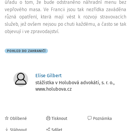
úřadu o tom, že bude odstraněno náhradní menu bez
vepřového masa. Ve Francii jsou tak nezřídka zaváděna
různá opatření, která mají vést k rozvoji stravovacích
služeb, jež ovšem nejsou po chuti každému, a často se tak
objevují i ve zpravodajství.
POHLED DO ZAHRANIČÍ
Elise Gilbert
stážistka v Holubová advokáti, s. r. o.,
www.holubova.cz
Oblíbené
Tisknout
Poznámka
Stáhnout
Sdílet