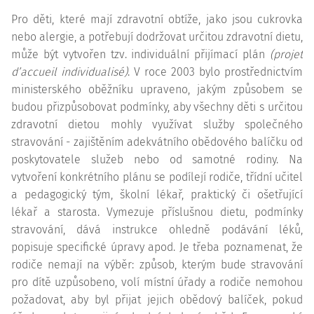
Pro děti, které mají zdravotní obtíže, jako jsou cukrovka
nebo alergie, a potřebují dodržovat určitou zdravotní dietu,
může být vytvořen tzv. individuální přijímací plán
(projet
d’accueil individualisé)
. V roce 2003 bylo prostřednictvím
ministerského oběžníku upraveno, jakým způsobem se
budou přizpůsobovat podmínky, aby všechny děti s určitou
zdravotní dietou mohly využívat služby společného
stravování - zajištěním adekvátního obědového balíčku od
poskytovatele služeb nebo od samotné rodiny. Na
vytvoření konkrétního plánu se podílejí rodiče, třídní učitel
a pedagogický tým, školní lékař, praktický či ošetřující
lékař a starosta. Vymezuje příslušnou dietu, podmínky
stravování, dává
instrukce
ohledně podávání léků,
popisuje specifické úpravy apod. Je třeba poznamenat, že
rodiče nemají na výběr: způsob, kterým bude stravování
pro dítě uzpůsobeno, volí místní úřady a rodiče nemohou
požadovat, aby byl přijat jejich obědový balíček, pokud