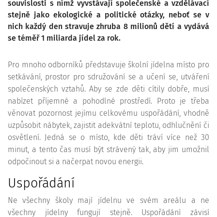
souvislosti s nímž vyvstávají společenské a vzdělávací
stejně jako ekologické a politické otázky, neboť se v
nich každý den stravuje zhruba 8 milionů dětí a vydává
se téměř 1 miliarda jídel za rok.
Pro mnoho odborníků představuje školní jídelna místo pro
setkávání, prostor pro sdružování se a učení se, utváření
společenských vztahů. Aby se zde děti cítily dobře, musí
nabízet příjemné a pohodlné prostředí. Proto je třeba
věnovat pozornost jejímu celkovému uspořádání, vhodně
uzpůsobit nábytek, zajistit adekvátní teplotu, odhlučnění či
osvětlení. Jedná se o místo, kde děti tráví více než 30
minut, a tento čas musí být strávený tak, aby jim umožnil
odpočinout si a načerpat novou energii.
Uspořádání
Ne všechny školy mají jídelnu ve svém areálu a ne
všechny jídelny fungují stejně. Uspořádání závisí