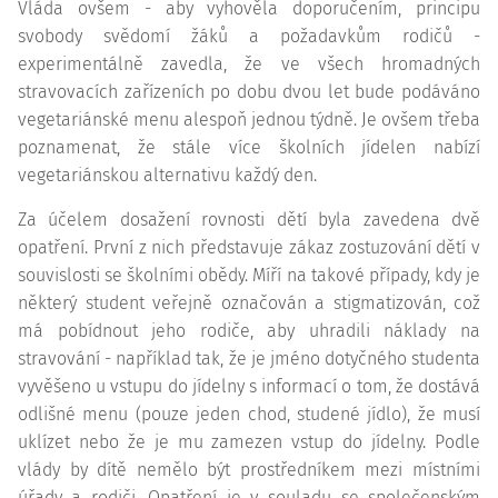
Vláda ovšem - aby vyhověla doporučením, principu
svobody svědomí žáků a požadavkům rodičů -
experimentálně zavedla, že ve všech hromadných
stravovacích zařízeních po dobu dvou let bude podáváno
vegetariánské menu alespoň jednou týdně. Je ovšem třeba
poznamenat, že stále více školních jídelen nabízí
vegetariánskou alternativu každý den.
Za účelem dosažení rovnosti dětí byla zavedena dvě
opatření. První z nich představuje zákaz zostuzování dětí v
souvislosti se školními obědy. Míří na takové případy, kdy je
některý student veřejně označován a stigmatizován, což
má pobídnout jeho rodiče, aby uhradili náklady na
stravování - například tak, že je jméno dotyčného studenta
vyvěšeno u vstupu do jídelny s informací o tom, že dostává
odlišné menu (pouze jeden chod, studené jídlo), že musí
uklízet nebo že je mu zamezen vstup do jídelny. Podle
vlády by dítě nemělo být prostředníkem mezi místními
úřady a rodiči. Opatření je v souladu se společenským