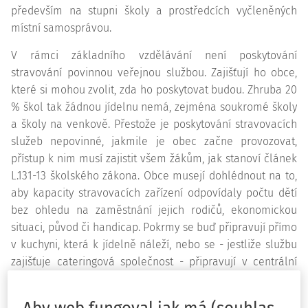
především na stupni školy a prostředcích vyčleněných
místní samosprávou.
V rámci základního vzdělávání není poskytování
stravování povinnou veřejnou službou. Zajišťují ho obce,
které si mohou zvolit, zda ho poskytovat budou. Zhruba 20
% škol tak žádnou jídelnu nemá, zejména soukromé školy
a školy na venkově. Přestože je poskytování stravovacích
služeb nepovinné, jakmile je obec začne provozovat,
přístup k nim musí zajistit všem žákům, jak stanoví článek
L.131-13 školského zákona. Obce musejí dohlédnout na to,
aby kapacity stravovacích zařízení odpovídaly počtu dětí
bez ohledu na zaměstnání jejich rodičů, ekonomickou
situaci, původ či handicap. Pokrmy se buď připravují přímo
v kuchyni, která k jídelně náleží, nebo se - jestliže službu
zajišťuje cateringová společnost - připravují v centrální
kuchyni a do školní kuchyně se pouze dovážejí. Stoly
obsluhují zaměstnanci dané samosprávy.