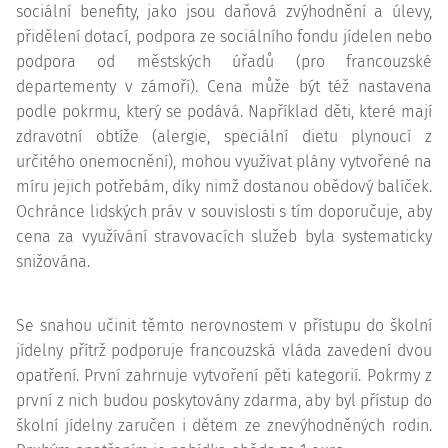
sociální benefity, jako jsou daňová zvýhodnění a úlevy,
přidělení dotací, podpora ze sociálního fondu jídelen nebo
podpora od městských úřadů (pro francouzské
departementy v zámoří). Cena může být též nastavena
podle pokrmu, který se podává. Například děti, které mají
zdravotní obtíže (alergie, speciální dietu plynoucí z
určitého onemocnění), mohou využívat plány vytvořené na
míru jejich potřebám, díky nimž dostanou obědový balíček.
Ochránce lidských práv v souvislosti s tím doporučuje, aby
cena za využívání stravovacích služeb byla systematicky
snižována.
Se snahou učinit těmto nerovnostem v přístupu do školní
jídelny přítrž podporuje francouzská vláda zavedení dvou
opatření. První zahrnuje vytvoření pěti kategorií. Pokrmy z
první z nich budou poskytovány zdarma, aby byl přístup do
školní jídelny zaručen i dětem ze znevýhodněných rodin.