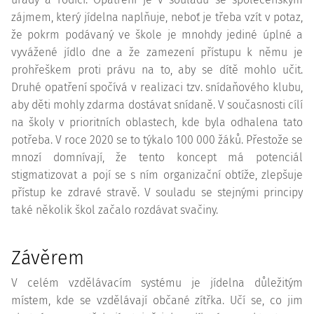
zájmem, který jídelna naplňuje, neboť je třeba vzít v potaz,
že pokrm podávaný ve škole je mnohdy jediné úplné a
vyvážené jídlo dne a že zamezení přístupu k němu je
prohřeškem proti právu na to, aby se dítě mohlo učit.
Druhé opatření spočívá v realizaci tzv. snídaňového klubu,
aby děti mohly zdarma dostávat snídaně. V současnosti cílí
na školy v prioritních oblastech, kde byla odhalena tato
potřeba. V roce 2020 se to týkalo 100 000 žáků. Přestože se
mnozí domnívají, že tento koncept má potenciál
stigmatizovat a pojí se s ním organizační obtíže, zlepšuje
přístup ke zdravé stravě. V souladu se stejnými principy
také několik škol začalo rozdávat svačiny.
Závěrem
V celém vzdělávacím systému je jídelna důležitým
místem, kde se vzdělávají občané zítřka. Učí se, co jim