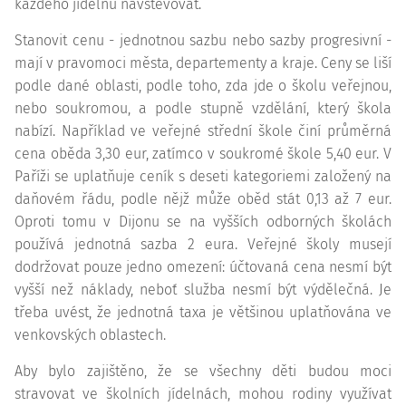
každého jídelnu navštěvovat.
Stanovit cenu - jednotnou sazbu nebo sazby progresivní -
mají v pravomoci města, departementy a kraje. Ceny se liší
podle dané oblasti, podle toho, zda jde o školu veřejnou,
nebo soukromou, a podle stupně vzdělání, který škola
nabízí. Například ve veřejné střední škole činí průměrná
cena oběda 3,30 eur, zatímco v soukromé škole 5,40 eur. V
Paříži se uplatňuje ceník s deseti kategoriemi založený na
daňovém řádu, podle nějž může oběd stát 0,13 až 7 eur.
Oproti tomu v Dijonu se na vyšších odborných školách
používá jednotná sazba 2 eura. Veřejné školy musejí
dodržovat pouze jedno omezení: účtovaná cena nesmí být
vyšší než náklady, neboť služba nesmí být výdělečná. Je
třeba uvést, že jednotná taxa je většinou uplatňována ve
venkovských oblastech.
Aby bylo zajištěno, že se všechny děti budou moci
stravovat ve školních jídelnách, mohou rodiny využívat