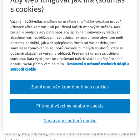
Aby web fungoval jak má (souhlas
Poskytovat stravovací služby na středních školách je
s cookies)
naopak povinné. Zajišťují je krajské rady či rady působící v
Vážený návštěvníku, snažíme se ze všech sil přinášet vysokou úroveň
jednotlivých departementech. Vzhledem k tomu, že 93 %
uživatelského komfortu při používání našich webových stránek. Mezi
škol má vlastní kuchyni, se pokrmy připravují přímo na
základní předpoklady patří např. aby správně fungovalo vyhledávání,
místě, ovšem centrální kuchyně může jejich přípravu řídit.
abychom vás neobtěžovali nevhodnou reklamou nebo abychom měli
dostatek podnětů, jak web vylepšovat. Proto od Vás potřebujeme
V 89 % případů jsou samoobslužné.
souhlas se zpracováním souborů cookies, tj. malých souborů, které se
dočasně ukládají ve vašem prohlížeči. Předem děkujeme za udělení
Ceny
souhlasu. Data využijeme ke zlepšování našich služeb a přizpůsobení
obsahu webu přímo Vám na míru.
Oznámení o ochraně osobních údajů a
souborů cookie
Ceny školního stravování jsou největší překážkou, která
brání přístupu všech dětí do školní jídelny. Náklady na
jedno dítě
navštěvující základní školu činí za rok v
Zamítnout vše kromě nutných cookies
průměru 400 eur. Čtyřicet procent dětí z hůře postavených
rodin se tak nestravuje ve školních jídelnách, zatímco ve
Přijmout všechny soubory cookie
vyšší socioprofesní skupině je to pouze sedmnáct procent.
Za účelem snížení těchto nerovností mohou samosprávné
Nastavení souborů cookie
oblasti zavést progresivní sazbu podle úrovně příjmů
rodičů, aby zajistily, že bude efektivně uplatňováno právo