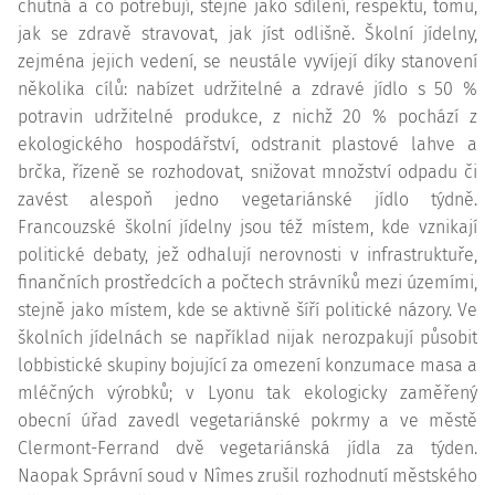
chutná a co potřebují, stejně jako sdílení, respektu, tomu,
jak se zdravě stravovat, jak jíst odlišně. Školní jídelny,
zejména jejich vedení, se neustále vyvíjejí díky stanovení
několika cílů: nabízet udržitelné a zdravé jídlo s 50 %
potravin udržitelné produkce, z nichž 20 % pochází z
ekologického hospodářství, odstranit plastové lahve a
brčka, řízeně se rozhodovat, snižovat množství odpadu či
zavést alespoň jedno vegetariánské jídlo týdně.
Francouzské školní jídelny jsou též místem, kde vznikají
politické debaty, jež odhalují nerovnosti v infrastruktuře,
finančních prostředcích a počtech strávníků mezi územími,
stejně jako místem, kde se aktivně šíří politické názory. Ve
školních jídelnách se například nijak nerozpakují působit
lobbistické skupiny bojující za omezení konzumace masa a
mléčných výrobků; v Lyonu tak ekologicky zaměřený
obecní úřad zavedl vegetariánské pokrmy a ve městě
Clermont-Ferrand dvě vegetariánská jídla za týden.
Naopak Správní soud v Nîmes zrušil rozhodnutí městského