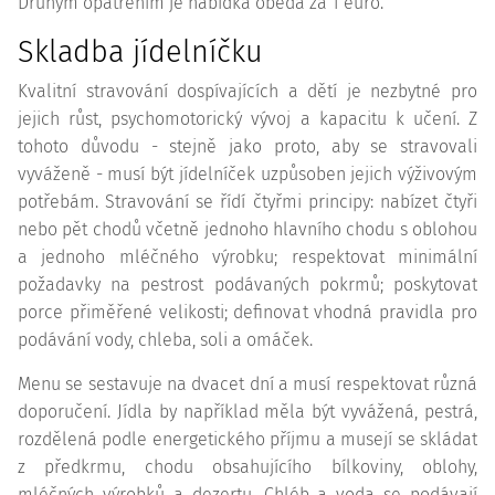
Druhým opatřením je nabídka oběda za 1 euro.
Skladba jídelníčku
Kvalitní stravování dospívajících a dětí je nezbytné pro
jejich růst, psychomotorický vývoj a kapacitu k učení. Z
tohoto důvodu - stejně jako proto, aby se stravovali
vyváženě - musí být jídelníček uzpůsoben jejich výživovým
potřebám. Stravování se řídí čtyřmi principy: nabízet čtyři
nebo pět chodů včetně jednoho hlavního chodu s oblohou
a jednoho mléčného výrobku; respektovat minimální
požadavky na pestrost podávaných pokrmů; poskytovat
porce přiměřené velikosti; definovat vhodná pravidla pro
podávání vody, chleba, soli a omáček.
Menu se sestavuje na dvacet dní a musí respektovat různá
doporučení. Jídla by například měla být vyvážená, pestrá,
rozdělená podle energetického příjmu a musejí se skládat
z předkrmu, chodu obsahujícího bílkoviny, oblohy,
mléčných výrobků a dezertu. Chléb a voda se podávají