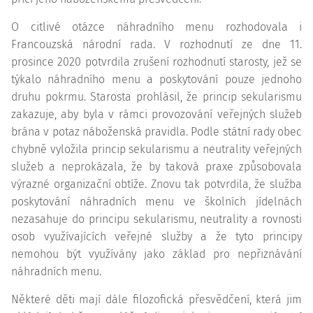
O citlivé otázce náhradního menu rozhodovala i
Francouzská národní rada. V rozhodnutí ze dne 11.
prosince 2020 potvrdila zrušení rozhodnutí starosty, jež se
týkalo náhradního menu a poskytování pouze jednoho
druhu pokrmu. Starosta prohlásil, že princip sekularismu
zakazuje, aby byla v rámci provozování veřejných služeb
brána v potaz náboženská pravidla. Podle státní rady obec
chybně vyložila princip sekularismu a neutrality veřejných
služeb a neprokázala, že by taková praxe způsobovala
výrazné organizační obtíže. Znovu tak potvrdila, že služba
poskytování náhradních menu ve školních jídelnách
nezasahuje do principu sekularismu, neutrality a rovnosti
osob využívajících veřejné služby a že tyto principy
nemohou být využívány jako základ pro nepřiznávání
náhradních menu.
Některé děti mají dále filozofická přesvědčení, která jim