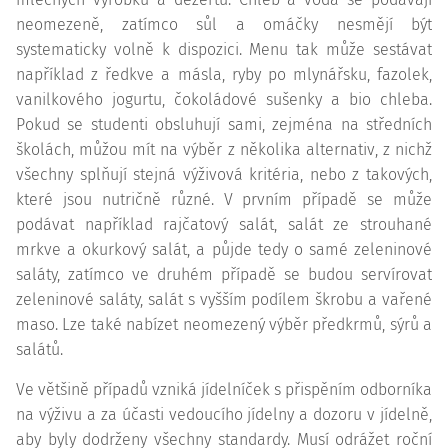
neomezeně, zatímco sůl a omáčky nesmějí být
systematicky volně k dispozici. Menu tak může sestávat
například z ředkve a másla, ryby po mlynářsku, fazolek,
vanilkového jogurtu, čokoládové sušenky a bio chleba.
Pokud se studenti obsluhují sami, zejména na středních
školách, můžou mít na výběr z několika alternativ, z nichž
všechny splňují stejná výživová kritéria, nebo z takových,
které jsou nutričně různé. V prvním případě se může
podávat například rajčatový salát, salát ze strouhané
mrkve a okurkový salát, a půjde tedy o samé zeleninové
saláty, zatímco ve druhém případě se budou servírovat
zeleninové saláty, salát s vyšším podílem škrobu a vařené
maso. Lze také nabízet neomezený výběr předkrmů, sýrů a
salátů.
Ve většině případů vzniká jídelníček s přispěním odborníka
na výživu a za účasti vedoucího jídelny a dozoru v jídelně,
aby byly dodrženy všechny standardy. Musí odrážet roční