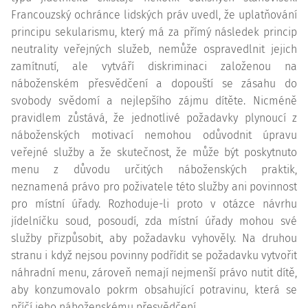
Francouzský ochránce lidských práv uvedl, že uplatňování
principu sekularismu, který má za přímý následek princip
neutrality veřejných služeb, nemůže ospravedlnit jejich
zamítnutí, ale vytváří diskriminaci založenou na
náboženském přesvědčení a dopouští se zásahu do
svobody svědomí a nejlepšího zájmu dítěte. Nicméně
pravidlem zůstává, že jednotlivé požadavky plynoucí z
náboženských motivací nemohou odůvodnit úpravu
veřejné služby a že skutečnost, že může být poskytnuto
menu z důvodu určitých náboženských praktik,
neznamená právo pro poživatele této služby ani povinnost
pro místní úřady. Rozhoduje-li proto v otázce návrhu
jídelníčku soud, posoudí, zda místní úřady mohou své
služby přizpůsobit, aby požadavku vyhověly. Na druhou
stranu i když nejsou povinny podřídit se požadavku vytvořit
náhradní menu, zároveň nemají nejmenší právo nutit dítě,
aby konzumovalo pokrm obsahující potravinu, která se
příčí jeho náboženskému přesvědčení.