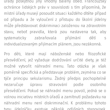
úřady poskytnou jiný vhodný balený oběd. Francouzský
ochránce lidských práv v souvislosti s tím připomíná, že
místní úřady musejí posoudit situaci každého dítěte případ
od případu a že vyloučení z přístupu do školní jídelny
může představovat diskriminaci založenou na zdravotním
stavu, neboť pravidla, která jsou nastavena tak, aby
systematicky zabraňovala přijímání dětí s
individualizovaným přijímacím plánem, jsou nezákonná.
Pro děti, které mají náboženské nebo filozofické
přesvědčení, jež vyžaduje dodržování určité diety, je též
možné vytvořit náhradní menu. Tato otázka je však
poměrně specifická a představuje problém, zejména co se
týče principu sekularismu. Žádný předpis pochopitelně
nezaručuje úpravu stravování podle osobního
přesvědčení. Pokud se náhradní menu povolí, jedná se o
volnou iniciativu místních úřadů a zamítnutí požadavku na
náhradní menu není diskriminační. K problému tohoto
typu jídelníčku existuje několik odlišných stanovisek.