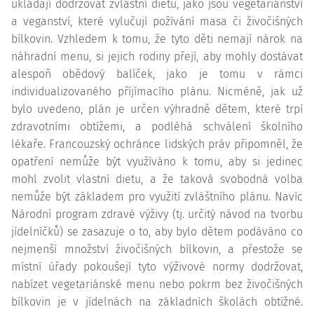
ukládají dodržovat zvláštní dietu, jako jsou vegetariánství
a veganství, které vylučují požívání masa či živočišných
bílkovin. Vzhledem k tomu, že tyto děti nemají nárok na
náhradní menu, si jejich rodiny přejí, aby mohly dostávat
alespoň obědový balíček, jako je tomu v rámci
individualizovaného příjímacího plánu. Nicméně, jak už
bylo uvedeno, plán je určen výhradně dětem, které trpí
zdravotními obtížemi, a podléhá schválení školního
lékaře. Francouzský ochránce lidských práv připomněl, že
opatření nemůže být využíváno k tomu, aby si jedinec
mohl zvolit vlastní dietu, a že taková svobodná volba
nemůže být základem pro využití zvláštního plánu. Navíc
Národní program zdravé výživy (tj. určitý návod na tvorbu
jídelníčků) se zasazuje o to, aby bylo dětem podáváno co
nejmenší množství živočišných bílkovin, a přestože se
místní úřady pokoušejí tyto výživové normy dodržovat,
nabízet vegetariánské menu nebo pokrm bez živočišných
bílkovin je v jídelnách na základních školách obtížné.