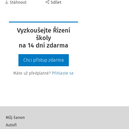
Stáhnout
Sdílet
Vyzkoušejte Řízení
školy
na 14 dní zdarma
Chci přístup zdarma
Máte už předplatné?
Přihlaste se
Můj šanon
Autoři