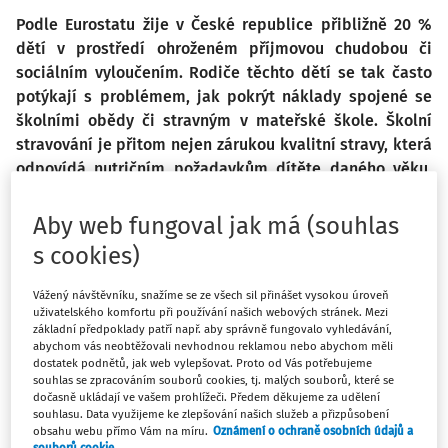
Podle Eurostatu žije v České republice přibližně 20 %
dětí v prostředí ohroženém příjmovou chudobou či
sociálním vyloučením. Rodiče těchto dětí se tak často
potýkají s problémem, jak pokrýt náklady spojené se
školními obědy či stravným v mateřské škole. Školní
stravování je přitom nejen zárukou kvalitní stravy, která
odpovídá nutričním požadavkům dítěte daného věku,
ale jedná se také o velmi důležitý socializační nástroj.
Nadace OSF, která se dlouhodobě věnuje problematice
Aby web fungoval jak má (souhlas
vzdělávání dětí a mladých lidí ze sociálně
s cookies)
znevýhodněného prostředí, se proto rozhodla zmapovat
současné možnosti dotování stravného v mateřských a
Vážený návštěvníku, snažíme se ze všech sil přinášet vysokou úroveň
základních školách. Studie se mimo jiné zaměřovala na
uživatelského komfortu při používání našich webových stránek. Mezi
základní předpoklady patří např. aby správně fungovalo vyhledávání,
hlavní obavy ředitelů a ředitelek škol, které bývají s
abychom vás neobtěžovali nevhodnou reklamou nebo abychom měli
dotováním stravného spojovány, a zároveň na analýzu
dostatek podnětů, jak web vylepšovat. Proto od Vás potřebujeme
souhlas se zpracováním souborů cookies, tj. malých souborů, které se
dopadů, které zavedení této podpory dětem přináší.
dočasně ukládají ve vašem prohlížeči. Předem děkujeme za udělení
souhlasu. Data využijeme ke zlepšování našich služeb a přizpůsobení
obsahu webu přímo Vám na míru.
Oznámení o ochraně osobních údajů a