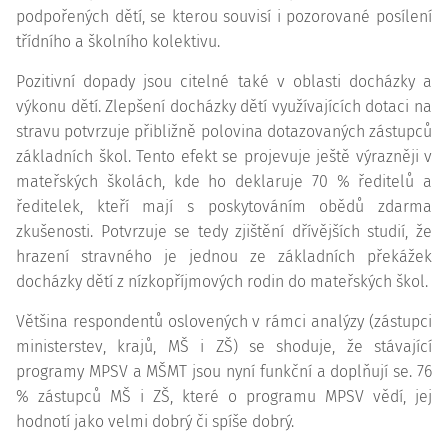
podpořených dětí, se kterou souvisí i pozorované posílení
třídního a školního kolektivu.
Pozitivní dopady jsou citelné také v oblasti docházky a
výkonu dětí. Zlepšení docházky dětí využívajících dotaci na
stravu potvrzuje přibližně polovina dotazovaných zástupců
základních škol. Tento efekt se projevuje ještě výrazněji v
mateřských školách, kde ho deklaruje 70 % ředitelů a
ředitelek, kteří mají s poskytováním obědů zdarma
zkušenosti. Potvrzuje se tedy zjištění dřívějších studií, že
hrazení stravného je jednou ze základních překážek
docházky dětí z nízkopříjmových rodin do mateřských škol.
Většina respondentů oslovených v rámci analýzy (zástupci
ministerstev, krajů, MŠ i ZŠ) se shoduje, že stávající
programy MPSV a MŠMT jsou nyní funkční a doplňují se. 76
% zástupců MŠ i ZŠ, které o programu MPSV vědí, jej
hodnotí jako velmi dobrý či spíše dobrý.