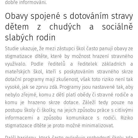
dobře informováni.
Obavy spojené s dotováním stravy
dětem z chudých a sociálně
slabých rodin
Studie ukazuje, že mezi zástupci škol často panují obavy ze
stigmatizace dítěte, které by možnost hrazení stravného
využívalo. Podle ředitelů a ředitelek základních a
mateřských škol, kteří s poskytováním stravného skrze
dotační programy mají zkušenost, však toto riziko není tak
vysoké, jak se zprvu zdá. Programy jsou nastavené tak, aby
nebylo zřejmé, komu z dětí platí obědy či stravné rodiče a
komu je hrazeno skrze dotace. Záleží tedy pouze na
postupu školy či školky, na jejich způsobu práce s citlivými
informacemi a způsobu komunikace s rodiči. Riziko
stigmatizace dítěte je proto možné minimalizovat.
Další bariérou, která často ovlivňuje rozhodnutí školy, zda