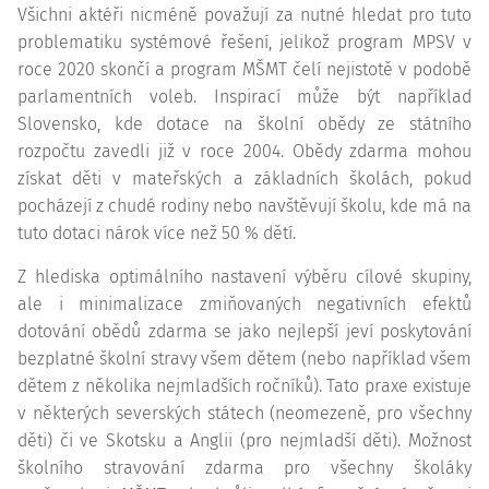
Všichni aktéři nicméně považují za nutné hledat pro tuto
problematiku systémové řešení, jelikož program MPSV v
roce 2020 skončí a program MŠMT čelí nejistotě v podobě
parlamentních voleb. Inspirací může být například
Slovensko, kde dotace na školní obědy ze státního
rozpočtu zavedli již v roce 2004. Obědy zdarma mohou
získat děti v mateřských a základních školách, pokud
pocházejí z chudé rodiny nebo navštěvují školu, kde má na
tuto dotaci nárok více než 50 % dětí.
Z hlediska optimálního nastavení výběru cílové skupiny,
ale i minimalizace zmiňovaných negativních efektů
dotování obědů zdarma se jako nejlepší jeví poskytování
bezplatné školní stravy všem dětem (nebo například všem
dětem z několika nejmladších ročníků). Tato praxe existuje
v některých severských státech (neomezeně, pro všechny
děti) či ve Skotsku a Anglii (pro nejmladší děti). Možnost
školního stravování zdarma pro všechny školáky