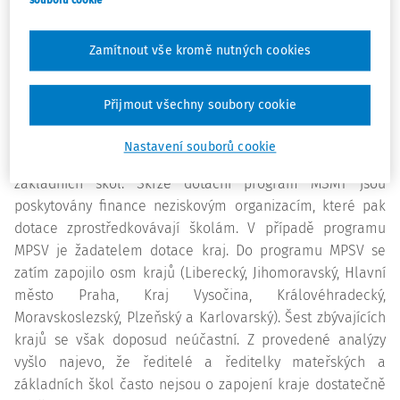
souborů cookie
V současnosti existují v České republice dva souběžné
státní programy, skrze něž lze stravné dětem z chudých
Zamítnout vše kromě nutných cookies
rodin hradit. Program Ministerstva práce a sociálních věcí
(MPSV) poskytuje stravné dětem ve věku 3-15 let a je
Přijmout všechny soubory cookie
financován z evropských zdrojů; druhý program financuje
ze svého rozpočtu Ministerstvo školství, mládeže a
Nastavení souborů cookie
tělovýchovy (MŠMT), je však určen pouze pro žáky
základních škol. Skrze dotační program MŠMT jsou
poskytovány finance neziskovým organizacím, které pak
dotace zprostředkovávají školám. V případě programu
MPSV je žadatelem dotace kraj. Do programu MPSV se
zatím zapojilo osm krajů (Liberecký, Jihomoravský, Hlavní
město Praha, Kraj Vysočina, Královéhradecký,
Moravskoslezský, Plzeňský a Karlovarský). Šest zbývajících
krajů se však doposud neúčastní. Z provedené analýzy
vyšlo najevo, že ředitelé a ředitelky mateřských a
základních škol často nejsou o zapojení kraje dostatečně