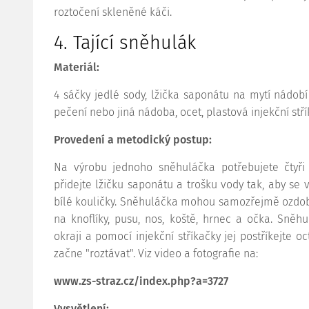
roztočení skleněné káči.
4. Tající sněhulák
Materiál:
4 sáčky jedlé sody, lžička saponátu na mytí nádobí 
pečení nebo jiná nádoba, ocet, plastová injekční stř
Provedení a metodický postup:
Na výrobu jednoho sněhuláčka potřebujete čtyři
přidejte lžičku saponátu a trošku vody tak, aby se vy
bílé kouličky. Sněhuláčka mohou samozřejmě ozdobi
na knoflíky, pusu, nos, koště, hrnec a očka. Sně
okraji a pomocí injekční stříkačky jej postříkejte o
začne "roztávat". Viz video a fotografie na:
www.zs-straz.cz/index.php?a=3727
Vysvětlení: