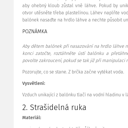
aby ohebný kloub zůstal vně láhve. Pokud by uni
otvor utěsněte třeba plastelínou. Láhev naplňte vod
balónek nasaďte na hrdlo láhve a nechte působit uni
POZNÁMKA
Aby dětem balónek při nasazování na hrdlo láhve n
konci zatočte, roztáhněte ústí balónku a přetáhn
povolte zakroucení, pokud se tak již při manipulaci 
Pozorujte, co se stane. Z brčka začne vytékat voda.
Vysvětlení:
Vzduch unikající z balónku tlačí na vodní hladinu v l
2. Strašidelná ruka
Materiál: