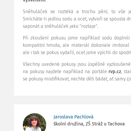
Sněhuláček se roztéká a trochu pění, to vše 
Smícháte-li jedlou sodu a ocet, vytvoří se spousta 
saponát a sněhuláček jako "roztaje".
Při zkoušení pokusu jsme například sodu doplnili
kompaktní hmota, ale materiál dokonale imitoval 
ale i tak se pokus vydařil, ocet jsme vpíchli do spodní
Všechny uvedené pokusy jsou úspěšně vyzkoušené p
na pokusy najdete například na portále
rvp.cz
, st
se pokusy modifikovat, nechte děti bádat, ať samy zjišť
Jaroslava Pachlová
školní družina, ZŠ Stráž u Tachova