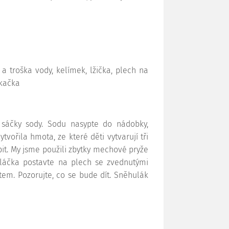
a troška vody, kelímek, lžička, plech na
íkačka
 sáčky sody. Sodu nasypte do nádobky,
tvořila hmota, ze které děti vytvarují tři
t. My jsme použili zbytky mechové pryže
huláčka postavte na plech se zvednutými
ctem. Pozorujte, co se bude dít. Sněhulák