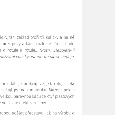
ky, tzn. základ tvoří tři kuličky a na ně
u mezi prsty a káču roztočte. Co se bude
 a rotuje a rotuje...
(Pozn.: Slepujete-li
oužívání kuličky odlepí, ale nic se neděje,
pro děti je překvapivé, jak rotuje celá
rocvičují jemnou motoriku. Můžete pokus
. velkou barevnou káču ze čtyř plastových
 větší, ale efekt zaručený.
robou udělat představu, jak na výrobu a