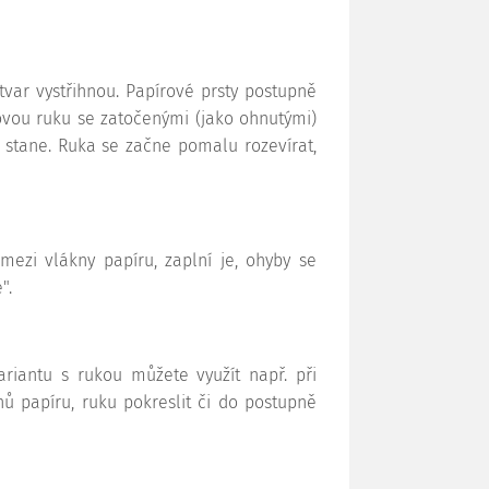
 tvar vystřihnou. Papírové prsty postupně
rovou ruku se zatočenými (jako ohnutými)
se stane. Ruka se začne pomalu rozevírat,
mezi vlákny papíru, zaplní je, ohyby se
".
riantu s rukou můžete využít např. při
ů papíru, ruku pokreslit či do postupně