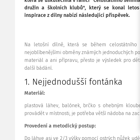
která se uskutečnila v rámci "Celostátního semin
družin a školních klubů", který se konal leto
inspirace z dílny nabízí následující příspěvek.
Na letošní dílně, která se během celostátního
nejoblíbenějšími obměny známých jednoduchých poku
materiál a ani přípravu, přesto je výsledek pro děti
další bádání.
1. Nejjednodušší fontánka
Materiál:
plastová láhev, balónek, brčko s ohebným kloub
provádět v místnosti, je potřeba větší nádoba na za
Provedení a metodický postup:
Do láhve asi ve 2/3 výšky pomocí ostrých nůžek uděl