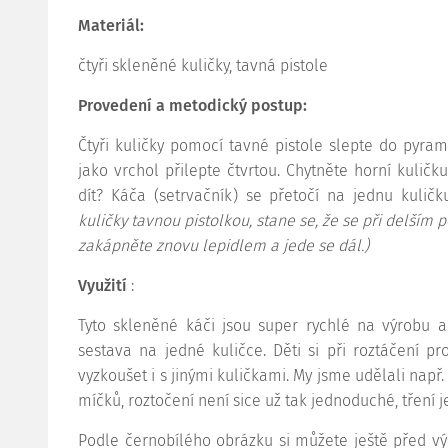
Materiál:
čtyři skleněné kuličky, tavná pistole
Provedení a metodický postup:
Čtyři kuličky pomocí tavné pistole slepte do pyramid
jako vrchol přilepte čtvrtou. Chytněte horní kuličk
dít? Káča (setrvačník) se přetočí na jednu kuličku
kuličky tavnou pistolkou, stane se, že se při delším p
zakápněte znovu lepidlem a jede se dál.)
Využití
:
Tyto skleněné káči jsou super rychlé na výrobu a 
sestava na jedné kuličce. Děti si při roztáčení p
vyzkoušet i s jinými kuličkami. My jsme udělali např
míčků, roztočení není sice už tak jednoduché, tření je
Podle černobílého obrázku si můžete ještě před vý