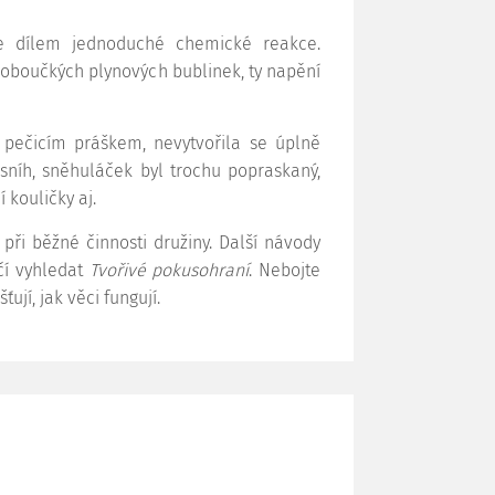
je dílem jednoduché chemické reakce.
droboučkých plynových bublinek, ty napění
 pečicím práškem, nevytvořila se úplně
sníh, sněhuláček byl trochu popraskaný,
 kouličky aj.
ři běžné činnosti družiny. Další návody
ačí vyhledat
Tvořivé pokusohraní
. Nebojte
ují, jak věci fungují.