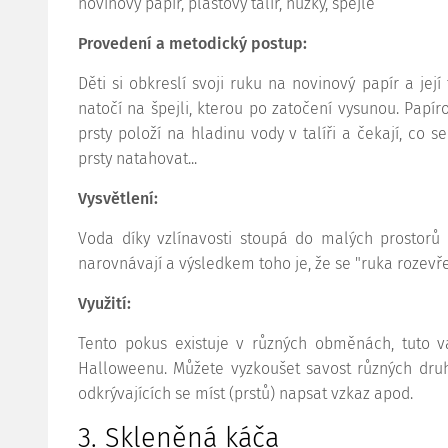
novinový papír, plastový talíř, nůžky, špejle
Provedení a metodický postup:
Děti si obkreslí svoji ruku na novinový papír a její
natočí na špejli, kterou po zatočení vysunou. Papí
prsty položí na hladinu vody v talíři a čekají, co 
prsty natahovat...
Vysvětlení:
Voda díky vzlínavosti stoupá do malých prostorů 
narovnávají a výsledkem toho je, že se "ruka rozevře
Využití:
Tento pokus existuje v různých obměnách, tuto va
Halloweenu. Můžete vyzkoušet savost různých druh
odkrývajících se míst (prstů) napsat vzkaz apod.
3. Skleněná káča