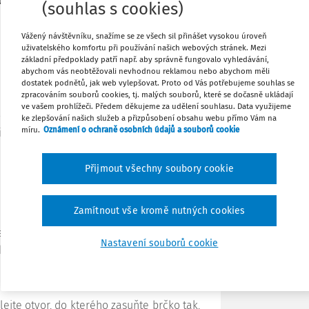
áře vychovatelek a vychovatelů školních
(souhlas s cookies)
s na začátku června v Praze. Některé
Tisknout
Vážený návštěvníku, snažíme se ze všech sil přinášet vysokou úroveň
uživatelského komfortu při používání našich webových stránek. Mezi
základní předpoklady patří např. aby správně fungovalo vyhledávání,
abychom vás neobtěžovali nevhodnou reklamou nebo abychom měli
Sdílet
dostatek podnětů, jak web vylepšovat. Proto od Vás potřebujeme souhlas se
zpracováním souborů cookies, tj. malých souborů, které se dočasně ukládají
 semináře dvakrát opakovala, se staly
ve vašem prohlížeči. Předem děkujeme za udělení souhlasu. Data využijeme
sů. Tyto aktivity nejsou náročné na čas,
Poznámka
ke zlepšování našich služeb a přizpůsobení obsahu webu přímo Vám na
míru.
Oznámení o ochraně osobních údajů a souborů cookie
, ale i dospělé strhující a motivující pro
Přijmout všechny soubory cookie
Zamítnout vše kromě nutných cookies
em, ostré nůžky, a pokud budete pokus
Nastavení souborů cookie
chycování vody
ejte otvor, do kterého zasuňte brčko tak,