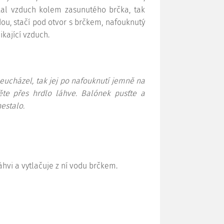
kal vzduch kolem zasunutého brčka, tak
ou, stačí pod otvor s brčkem, nafouknutý
kající vzduch.
eucházel, tak jej po nafouknutí jemně na
ěte přes hrdlo láhve. Balónek pusťte a
nestalo.
áhvi a vytlačuje z ní vodu brčkem.