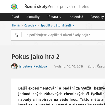
Řízení školy
Mentor pro vaši ředitelnu
Úvod
Aktuality
Témata
Kalendář
Časopisy
Domů
Časopisy
Speciál pro školní družiny
Pokus jako hra 2
Jaroslava Pachlová
Vydáno
:
16. 10. 2017
Zdroj
:
Časop
Další experimentování a bádání za využití běžný
jednoduchých zábavných chemických či fyzikální
nápady a inspirace na vědu hrou. Takto zněla an