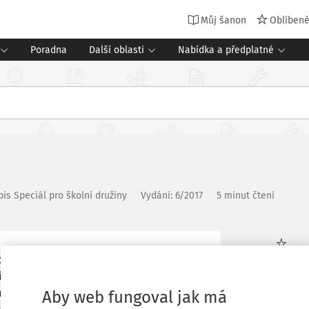
Můj šanon
Oblíben
Poradna
Další oblasti
Nabídka a předplatné
is Speciál pro školní družiny
Vydání:
6/2017
5 minut čtení
ch či odpadových materiálů. Provádění
Oblíbené
ch pokusů, tvorba fyzikálních hraček,
otace na pokračující vzdělávací dílnu,
Aby web fungoval jak má
Stáhnout