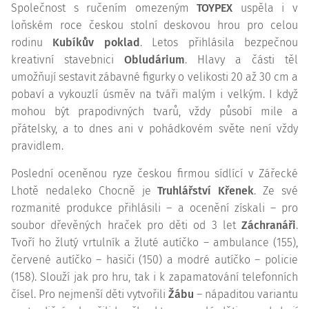
Společnost s ručením omezeným
TOYPEX
uspěla i v
loňském roce českou stolní deskovou hrou pro celou
rodinu
Kubíkův poklad
. Letos přihlásila bezpečnou
kreativní stavebnici
Obludárium
. Hlavy a části těl
umožňují sestavit zábavné figurky o velikosti 20 až 30 cm a
pobaví a vykouzlí úsměv na tváři malým i velkým. I když
mohou být prapodivných tvarů, vždy působí mile a
přátelsky, a to dnes ani v pohádkovém světe není vždy
pravidlem.
Poslední oceněnou ryze českou firmou sídlící v Zářecké
Lhotě nedaleko Chocně je
Truhlářství Křenek
. Ze své
rozmanité produkce přihlásili – a ocenění získali – pro
soubor dřevěných hraček pro děti od 3 let
Záchranáři
.
Tvoří ho žlutý vrtulník a žluté autíčko – ambulance (155),
červené autíčko – hasiči (150) a modré autíčko – policie
(158). Slouží jak pro hru, tak i k zapamatování telefonních
čísel. Pro nejmenší děti vytvořili
Žábu
– nápaditou variantu