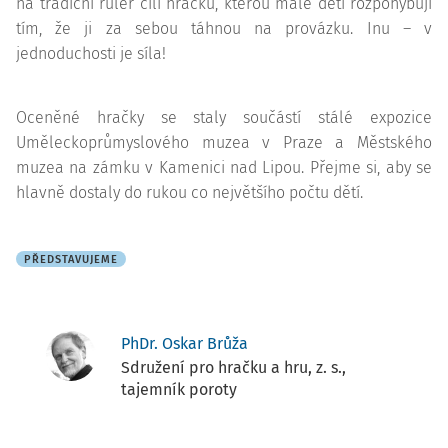
na tradiční ruler čili hračku, kterou malé děti rozpohybují
tím, že ji za sebou táhnou na provázku. Inu – v
jednoduchosti je síla!
Oceněné hračky se staly součástí stálé expozice
Uměleckoprůmyslového muzea v Praze a Městského
muzea na zámku v Kamenici nad Lipou. Přejme si, aby se
hlavně dostaly do rukou co největšího počtu dětí.
PŘEDSTAVUJEME
PhDr. Oskar Brůža
Sdružení pro hračku a hru, z. s.,
tajemník poroty