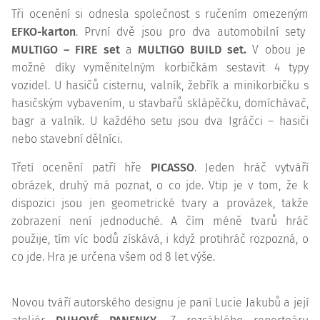
Tři ocenění si odnesla společnost s ručením omezeným
EFKO-karton
. První dvě jsou pro dva automobilní sety
MULTIGO – FIRE set
a
MULTIGO BUILD set.
V obou je
možné díky vyměnitelným korbičkám sestavit 4 typy
vozidel. U hasičů cisternu, valník, žebřík a minikorbičku s
hasičským vybavením, u stavbařů sklápěčku, domíchávač,
bagr a valník. U každého setu jsou dva Igráčci – hasiči
nebo stavební dělníci.
Třetí ocenění patří hře
PICASSO
. Jeden hráč vytváří
obrázek, druhý má poznat, o co jde. Vtip je v tom, že k
dispozici jsou jen geometrické tvary a provázek, takže
zobrazení není jednoduché. A čím méně tvarů hráč
použije, tím víc bodů získává, i když protihráč rozpozná, o
co jde. Hra je určena všem od 8 let výše.
Novou tváří autorského designu je paní Lucie Jakubů a její