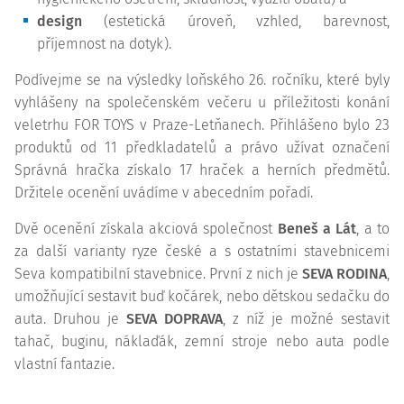
design
(estetická úroveň, vzhled, barevnost,
příjemnost na dotyk).
Podívejme se na výsledky loňského 26. ročníku, které byly
vyhlášeny na společenském večeru u příležitosti konání
veletrhu FOR TOYS v Praze-Letňanech. Přihlášeno bylo 23
produktů od 11 předkladatelů a právo užívat označení
Správná hračka získalo 17 hraček a herních předmětů.
Držitele ocenění uvádíme v abecedním pořadí.
Dvě ocenění získala akciová společnost
Beneš a Lát
, a to
za další varianty ryze české a s ostatními stavebnicemi
Seva kompatibilní stavebnice. První z nich je
SEVA RODINA
,
umožňující sestavit buď kočárek, nebo dětskou sedačku do
auta. Druhou je
SEVA DOPRAVA
, z níž je možné sestavit
tahač, buginu, náklaďák, zemní stroje nebo auta podle
vlastní fantazie.