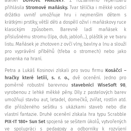
ateliér
DUHOVÉ PANENKY
. Z rozsáhlého repertoáru
přihlásila
Stromové maňásky.
Tvar tělíčka i měkké vodicí
držátko uvnitř umožňuje hru i nejmenším dětem s
krátkými prstíky, větší děti a dospělí oživí i maňáskovy ruce
klasickým způsobem. Barevně ladí maňásek k
příslušnému stromu (lípa, dub, jabloň…), pláštík je ve tvaru
listu. Maňásek je zhotoven z ovčí vlny, bavlny a lnu a slouží
pro vyprávění příběhů (třeba o stromech) nebo jako
panenka na hraní.
Petra a Lukáš Kosinovi získali pro svou firmu
Kosáčci –
hračky které letííí, s. r. o.,
dvě ocenění. Jedno pro
poměrně robustní barevnou
stavebnici WiseSoft 98
,
vyrobenou z lehké měkké pěny. Díly z pastelových barev
umožňují stavbu aut, letadel, domečků, zvířat, rostlin atd.
dle přiloženého sešitku s ukázkami staveb nebo dle
vlastní fantazie. Druhé ocenění získala hra typu Scrabble
PIX-IT 180+ Sun Set
spojená se sešitem úkolů, vytvořených
ve spolupráci s pedagogy a odborníky k rozvíjení