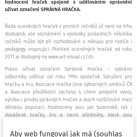
hodnocení hraček spojené s udělováním oprávnění
užívat označení SPRÁVNÁ HRAČKA.
Řada oceněných hraček z prvních ročníků již není na trhu
dostupná, ale seznámení s výsledky posledních několika
ročníků může být při rozhodování o nákupu pro rodiče i
pedagogy inspirující. Přehled oceněných hraček od roku
2011 je dostupný na www.art-visual.cz/sh.
Právo užívat označení Správná hračka – vybráno
odborníky udělují od roku 1994 společně Sdružení pro
hračku a hru, Asociace hračka Unie výtvarných umělců ČR
a Asociace předškolní výchovy s cílem podpořit vývoj,
výrobu i prodej správných hraček a jejich rozšiřování mezi
dětskou populací. Hodnoceny jsou jak tuzemské, tak i
dovážené hračky, hry a herní předměty, které jsou
dostupné v České republice a jsou přihlášeny tvůrci
(autory), výrobci, dovozci či prodejci nebo nominovány
Aby web fungoval jak má (souhlas