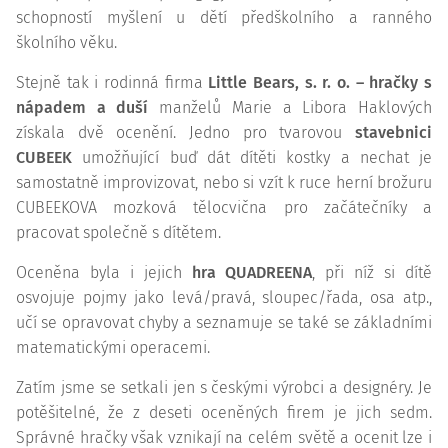
schopností myšlení u dětí předškolního a ranného
školního věku.
Stejně tak i rodinná firma
Little Bears, s. r. o. – hračky s
nápadem a duší
manželů Marie a Libora Haklových
získala dvě ocenění. Jedno pro tvarovou
stavebnici
CUBEEK
umožňující buď dát dítěti kostky a nechat je
samostatně improvizovat, nebo si vzít k ruce herní brožuru
CUBEEKOVA mozková tělocvična pro začátečníky a
pracovat společně s dítětem.
Oceněna byla i jejich
hra QUADREENA
, při níž si dítě
osvojuje pojmy jako levá/pravá, sloupec/řada, osa atp.,
učí se opravovat chyby a seznamuje se také se základními
matematickými operacemi.
Zatím jsme se setkali jen s českými výrobci a designéry. Je
potěšitelné, že z deseti oceněných firem je jich sedm.
Správné hračky však vznikají na celém světě a ocenit lze i