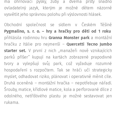
má ohrnovací pysky, zuby a dvěma prsty snadno
ovladatelný jazyk, kterým je možné dětem názorně
vysvětlit jeho správnou polohu při výslovnosti hlásek.
Obchodní společnost se sídlem v Českém Těšíně
Pygmalino, s. r. o. – hry a hračky pro děti od 1 roku
přihlásila rodinnou hru
Granna Monster park
a montážní
hračku z Itálie pro nejmenší –
Quercetti Tecno Jumbo
starter set.
V první z nich „manažeři nově vznikajících
parků příšer“ kupují na kartách zobrazené prapodivné
tvory a vylepšují svůj park, což vyžaduje rozumné
hospodaření s rozpočtem. Tak se hráči učí strategicky
myslet, odhadovat riziko, plánovat i operativně měnit cíle.
Druhá oceněná – montážní hračka – nepotřebuje nářadí.
Šrouby, matice, křídlové matice, kola a perforované dílce z
odolného, netříštivého plastu je možné sestavovat jen
rukama.