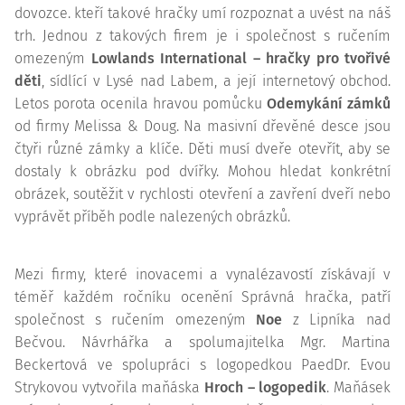
dovozce. kteří takové hračky umí rozpoznat a uvést na náš
trh. Jednou z takových firem je i společnost s ručením
omezeným
Lowlands International – hračky pro tvořivé
děti
, sídlící v Lysé nad Labem, a její internetový obchod.
Letos porota ocenila hravou pomůcku
Odemykání zámků
od firmy Melissa & Doug. Na masivní dřevěné desce jsou
čtyři různé zámky a klíče. Děti musí dveře otevřít, aby se
dostaly k obrázku pod dvířky. Mohou hledat konkrétní
obrázek, soutěžit v rychlosti otevření a zavření dveří nebo
vyprávět příběh podle nalezených obrázků.
Mezi firmy, které inovacemi a vynalézavostí získávají v
téměř každém ročníku ocenění Správná hračka, patří
společnost s ručením omezeným
Noe
z Lipníka nad
Bečvou. Návrhářka a spolumajitelka Mgr. Martina
Beckertová ve spolupráci s logopedkou PaedDr. Evou
Strykovou vytvořila maňáska
Hroch – logopedik
. Maňásek