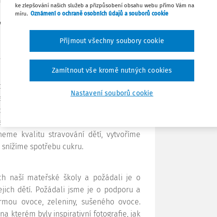
ěkteré aktivity již běžnou součástí naší
ke zlepšování našich služeb a přizpůsobení obsahu webu přímo Vám na
me je ještě před zapojením do programu.
míru.
Oznámení o ochraně osobních údajů a souborů cookie
 v tomto programu nás však posunula o
Tisknout
v mnoha oblastech.
Přijmout všechny soubory cookie
Sdílet
í bronzového certifikátu se nám podařilo
Zamítnout vše kromě nutných cookies
tečně zdravá škola“, která proběhla v
Poznámka
u školu převzala bronzový certifikát. Na
Nastavení souborů cookie
 a podnětných námětů z příkladů dobré
spěvek o oslavách narozenin a svátků dětí
 se shodli na tom, že je to dobrý nápad a
me kvalitu stravování dětí, vytvoříme
a snížíme spotřebu cukru.
ch naší mateřské školy a požádali je o
ejich dětí. Požádali jsme je o podporu a
rmou ovoce, zeleniny, sušeného ovoce.
na kterém byly inspirativní fotografie, jak