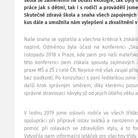
škola se zaměřením na oblast ekologie, tak byly n
práce jak s dětmi, tak i s rodiči a prováděli js
Skutečně zdravá škola a snaha všech zapojených
kus dále a umožnila nám vylepšení a zkvalitnění 
Naše snaha se vyplatila a všechna kritéria k získán
naplnit. Odměnou byla účast na konferenci „Sku
listopadu 2018 v Praze, kde jsem pro naši mateřsko
této konferenci jsem získala spoustu zajímavých
praxe MŠ a ZŠ z celé ČR. Nejvíce mě však zaujal pří
bez sladkostí. Po konzultaci s paní ředitelkou jsme
další krok správným směrem, díky kterému posune
správné stravovací návyky již od jejich útlého věku 
V lednu 2019 jsme oslovili rodiče ve všech třídá
spolupráci při přípravě oslav svátků a narozenin j
pomoc při oslavách ve zdravějším stylu, a to fo
Vytvořila jsem informační letáček pro všechny třídy, 