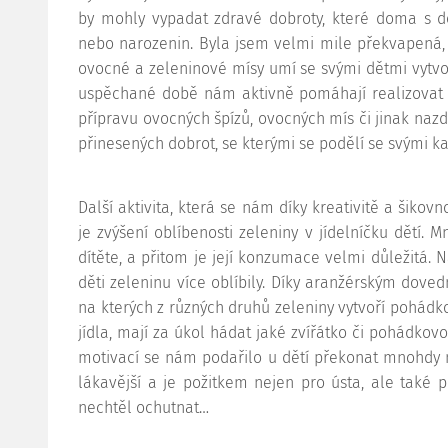
by mohly vypadat zdravé dobroty, které doma s dě
nebo narozenin. Byla jsem velmi mile překvapená, 
ovocné a zeleninové mísy umí se svými dětmi vytvořit
uspěchané době nám aktivně pomáhají realizovat 
přípravu ovocných špízů, ovocných mís či jinak nazd
přinesených dobrot, se kterými se podělí se svými ka
Další aktivita, která se nám díky kreativitě a šikov
je zvýšení oblíbenosti zeleniny v jídelníčku dětí. 
dítěte, a přitom je její konzumace velmi důležitá. 
děti zeleninu více oblíbily. Díky aranžérským dove
na kterých z různých druhů zeleniny vytvoří pohádkov
jídla, mají za úkol hádat jaké zvířátko či pohádkov
motivací se nám podařilo u dětí překonat mnohdy ne
lákavější a je požitkem nejen pro ústa, ale také 
nechtěl ochutnat…