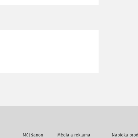
Můj šanon
Média a reklama
Nabídka prod