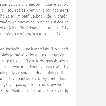
tmi vytvoří a přinesou k oslavě svátku
jak jsou rodiče kreativní a jak nádherné
. Za to jim patří velký dík, že i v dnešní
změny ve stravování a najdou si čas na
obených talířů. Odměnou je radost dětí z
marády a užijí si svůj narozeninový den.
nosti kuchařek v naší mateřské škole daří,
Mnohdy je právě zelenina na okraji zájmu
Naše paní kuchařky nalezly způsob, aby si
dnostem vytvářejí dětem zeleninové mísy,
é postavy, zvířátka. Než se děti pustí do
ou postavu paní kuchařka vytvořila. Touto
gativní postoj k zelenině, stravování je
pro oči. Však posuďte sami, kdo z vás by