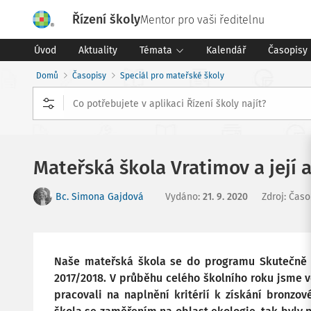
Řízení školy
Mentor pro vaši ředitelnu
Úvod
Aktuality
Témata
Kalendář
Časopisy
Domů
Časopisy
Speciál pro mateřské školy
Mateřská škola Vratimov a její 
Bc. Simona Gajdová
Vydáno
:
21. 9. 2020
Zdroj
:
Časo
Naše mateřská škola se do programu Skutečně z
2017/2018. V průběhu celého školního roku jsme v
pracovali na naplnění kritérií k získání bronzov