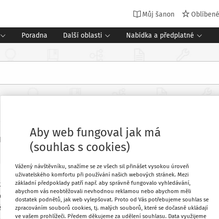
Můj šanon
Oblíben
Poradna
Další oblasti
Nabídka a předplatné
aktivity v rámci programu Skutečně 
Aby web fungoval jak má
pis Speciál pro mateřské školy
Vydání:
5/2020
(souhlas s cookies)
Vážený návštěvníku, snažíme se ze všech sil přinášet vysokou úroveň
uživatelského komfortu při používání našich webových stránek. Mezi
základní předpoklady patří např. aby správně fungovalo vyhledávání,
dravá škola zapojila ve školním roce
Oblíbené
abychom vás neobtěžovali nevhodnou reklamou nebo abychom měli
e spolupráci se školní jídelnou aktivně
dostatek podnětů, jak web vylepšovat. Proto od Vás potřebujeme souhlas se
ého certifikátu. Protože jsme mateřská
zpracováním souborů cookies, tj. malých souborů, které se dočasně ukládají
Stáhnout
ve vašem prohlížeči. Předem děkujeme za udělení souhlasu. Data využijeme