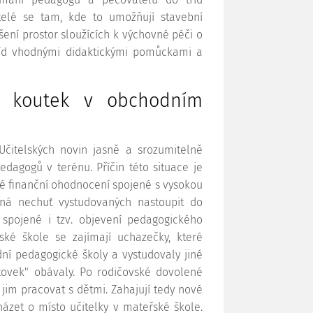
atelé se tam, kde to umožňují stavební
šení prostor sloužících k výchovné péči o
říd vhodnými didaktickými pomůckami a
cí koutek v obchodním
Učitelských novin jasně a srozumitelně
dagogů v terénu. Příčin této situace je
zké finanční ohodnocení spojené s vysokou
cná nechuť vystudovaných nastoupit do
spojené i tzv. objevení pedagogického
ské škole se zajímají uchazečky, které
dní pedagogické školy a vystudovaly jiné
ntovek" obávaly. Po rodičovské dovolené
se jim pracovat s dětmi. Zahajují tedy nové
ázet o místo učitelky v mateřské škole.