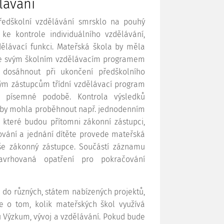
lávání
předškolní vzdělávání smrsklo na pouhý
e kontrole individuálního vzdělávání,
ělávací funkci. Mateřská škola by měla
se svým školním vzdělávacím programem
dosáhnout při ukončení předškolního
ým zástupcům třídní vzdělávací program
v písemné podobě. Kontrola výsledků
ku by mohla proběhnout např. jednodenním
i které budou přítomni zákonní zástupci,
ování a jednání dítěte provede mateřská
še zákonný zástupce. Součástí záznamu
vrhovaná opatření pro pokračování
 do různých, státem nabízených projektů,
ce o tom, kolik mateřských škol využívá
 Výzkum, vývoj a vzdělávání. Pokud bude