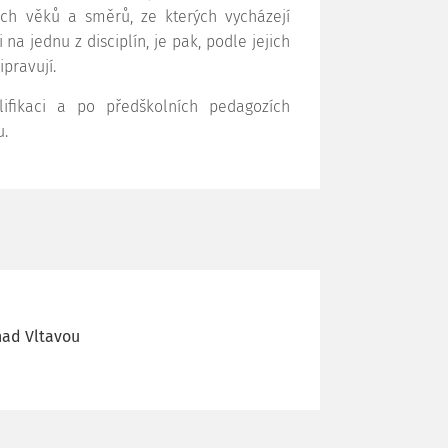
ch věků a směrů, ze kterých vycházejí
na jednu z disciplín, je pak, podle jejich
pravují.
lifikaci a po předškolních pedagozích
u.
nad Vltavou