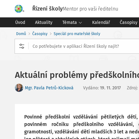
Řízení školy
Mentor pro vaši ředitelnu
Úvod
Aktuality
Témata
Kalendář
Časopisy
Domů
Časopisy
Speciál pro mateřské školy
Aktuální problémy předškolníh
Mgr. Pavla Petrů-Kicková
Vydáno
:
19. 11. 2017
Zdroj
:
Povinné předškolní vzdělávání pětiletých dětí
povinném ročníku předškolního vzdělávání, 
gramotnosti, vzdělávání dětí mladších 3 let a ne