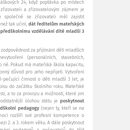
yhláškových 24, když poptávka po místech
 zřizovateli a zřizovatelovým zájmem je
společně se zřizovateli měl zajistit
než tak učiní,
dát ředitelům mateřských
 předškolnímu vzdělávání dítě mladší 3
 zodpovědnost za přijímání dětí mladších
tvoření (personálních, stavebních,
o ně. Pokud má mateřská škola kapacitu,
onný důvod pro jeho nepřijetí. Vytvoření
pečující činnost o děti mladší 3 let, je
pisu do začátku školního roku. Mateřské
ti, a to za provozu a možností, které jim
podstatnější úlohou státu je
poskytnout
edškolní pedagogy
(nejen ty, kteří se na
pomocí rozšíří své profesní kompetence o
zi 2. a 3. rokem věku. A dále poskytnout
ímání pedagogů a pečovatelů do tříd