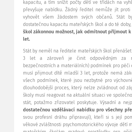
kapacitu, a tím snížit počty dětí ve třídách na v
převyšuje nabídku. Žádný ředitel nemůže jít proti
vyhovět všem žádostem svých občanů. Stát by 
dostatečnou kapacitu mateřských škol a do té doby, 
škol zákonnou možnost, jak odmítnout přijmout k
let.
Stát by neměl na ředitele mateřských škol přenášet
3 let a zároveň je činit odpovědným za nevy
bezpečnostních a materiálních) podmínek pro péči 
musí přijmout dítě mladší 3 let, protože nemá zák
všech podmínek, které jsou nezbytné pro výchovně-
dlouhodobější proces, který nelze zvládnout od zá
školy musí reagovat na aktuální situaci ve společnos
stát, potažmo zřizovatel poskytuje. Výsadní a nej
dostatečnou vzdělávací nabídku pro všechny př
svou profesní dráhu připravují), kteří si s její 
věkové zvláštnosti psychomotorického vývoje dětí me
mateřským školám mzdové prostředky pro přij