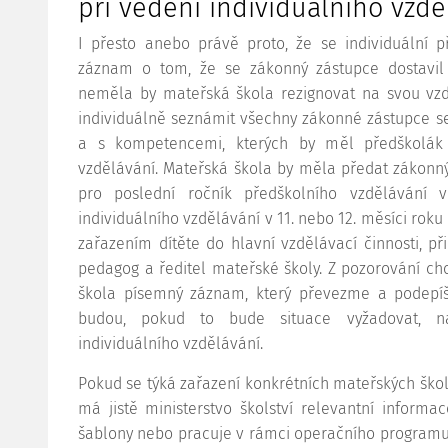
při vedení individuálního vzdě
I přesto anebo právě proto, že se individuální 
záznam o tom, že se zákonný zástupce dostavil k
neměla by mateřská škola rezignovat na svou vzd
individuálně seznámit všechny zákonné zástupce 
a s kompetencemi, kterých by měl předškolák 
vzdělávání. Mateřská škola by měla předat zákonn
pro poslední ročník předškolního vzdělávání 
individuálního vzdělávání v 11. nebo 12. měsíci ro
zařazením dítěte do hlavní vzdělávací činnosti, př
pedagog a ředitel mateřské školy. Z pozorování ch
škola písemný záznam, který převezme a podepí
budou, pokud to bude situace vyžadovat, na
individuálního vzdělávání.
Pokud se týká zařazení konkrétních mateřských škol
má jistě ministerstvo školství relevantní informa
šablony nebo pracuje v rámci operačního programu