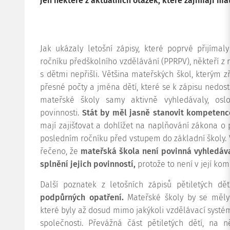
jen některé z aktuálních otázek, které zajímají ma
Jak ukázaly letošní zápisy, které poprvé přijíma
ročníku předškolního vzdělávání (PPRPV), někteří z r
s dětmi nepřišli. Většina mateřských škol, kterým z
přesné počty a jména dětí, které se k zápisu nedosta
mateřské školy samy aktivně vyhledávaly, oslo
povinnosti.
Stát by měl jasně stanovit kompetence
mají zajišťovat a dohlížet na naplňování zákona o
posledním ročníku před vstupem do základní školy.
řečeno, že
mateřská škola není povinná vyhledáv
splnění jejich povinností,
protože to není v její ko
Další poznatek z letošních zápisů pětiletých dě
podpůrných opatření.
Mateřské školy by se měly p
které byly až dosud mimo jakýkoli vzdělávací syst
společnosti. Převážná část pětiletých dětí, na 