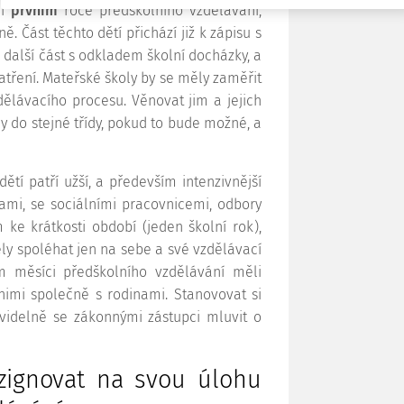
i
prvním
roce předškolního vzdělávání,
 Část těchto dětí přichází již k zápisu s
alší část s odkladem školní docházky, a
atření. Mateřské školy by se měly zaměřit
dělávacího procesu. Věnovat jim a jejich
 do stejné třídy, pokud to bude možné, a
ětí patří užší, a především intenzivnější
mi, se sociálními pracovnicemi, odbory
 ke krátkosti období (jeden školní rok),
ly spoléhat jen na sebe a své vzdělávací
m měsíci předškolního vzdělávání měli
nimi společně s rodinami. Stanovovat si
videlně se zákonnými zástupci mluvit o
zignovat na svou úlohu