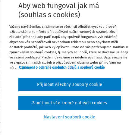
teřské školy teď a tady.
Aby web fungoval jak má
(souhlas s cookies)
Tisknout
Vážený návštěvníku, snažíme se ze všech sil přinášet vysokou úroveň
ly předškoláky do posledního povinného
uživatelského komfortu při používání našich webových stránek. Mezi
Sdílet
odičů nesplnili svou povinnost a k zápisu
základní předpoklady patří např. aby správně fungovalo vyhledávání,
abychom vás neobtěžovali nevhodnou reklamou nebo abychom měli
řizovatel stanovil spádovou oblast, znala
dostatek podnětů, jak web vylepšovat. Proto od Vás potřebujeme souhlas se
Poznámka
vily. Někteří zřizovatelé požadovali, aby
zpracováním souborů cookies, tj. malých souborů, které se dočasně ukládají
ve vašem prohlížeči. Předem děkujeme za udělení souhlasu. Data využijeme
vovaly a vysvětlovaly rodičům jejich
ke zlepšování našich služeb a přizpůsobení obsahu webu přímo Vám na
 jednotlivých právních subjektů,
které
míru.
Oznámení o ochraně osobních údajů a souborů cookie
 povinném předškolním vzdělávání dětí v
 V těchto kompetencích by mělo být jasně
Přijmout všechny soubory cookie
at a přesvědčovat zákonné zástupce ke
mpetenci a nemá na to kapacity.
Zamítnout vše kromě nutných cookies
tí je, že je nutné předpokládat
nárůst
řipravit na obtížnosti vzdělávání dětí,
Nastavení souborů cookie
ém a jsou nějakým způsobem vyloučeny ze
něž se vztahuje povinnost předškolního