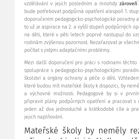
vzdělávání v jejich posledním a mnohdy
zároveň
bude potřebovat podpůrná opatření alespoň 1. stupně.
doporučením pedagogicko-psychologické poradny a d
to už je aspirace na 2. a vyšší stupeň podpůrných op
na děti, které v pěti letech poprvé nastupují do vz
rodinám zvýšenou pozornost. Nezařazovat je všechny
počítat s jistými adaptačními problémy.
Mezi další doporučení pro práci s rodinami těchto d
spolupráce s pedagogicko-psychologickými poradna
školství a orgány ochrany a péče o děti. Vzhledem
které budou mít mateřské školy k dispozici, by nemě
a výchovné možnosti. Pedagogové by si v první
připravit plány podpůrných opatření a pracovat s 
jeden až dva jednoduché a krátkodobé cíle a pra
jejich naplňování.
Mateřské školy by neměly re