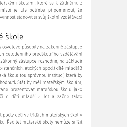
ateřskými školami, které se k žádnému z
 místě je ale potřeba připomenout, že
vinnost stanovit si svůj školní vzdělávací
é škole
y osvětově působily na zákonné zástupce
ách celodenního předškolního vzdělávání
e zákonný zástupce rozhodne, na základě
istenčních, etických apod.) dítě mladší 3
ká škola tou správnou institucí, která by
hodnutí. Stát by měl mateřským školám,
tane prezentovat mateřskou školu jako
péči o děti mladší 3 let a začne takto
t počty dětí ve třídách mateřských škol v
ku. Ředitel mateřské školy nemůže snížit