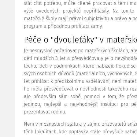
stát cítit potřebu, může cíleně pracovat s těmi m
výše uvedených projektů nepřihlásily. Na tomto
mateřské školy mají právní subjektivitu a právo a po
program a případnou profilaci samy.
Péče o "dvouleťáky" v mateřsk
Je nesmyslné požadovat po mateřských školách, ab
dětí mladších 3 let a přesvědčovaly je o nevýhod
těchto dětí v podmínkách, které nabízejí. Pokud s
svých osobních důvodů (materiálních, výchovných, ex
let přihlásit k předškolnímu vzdělávání, není mateřs
ho měla přesvědčovat o nevhodnosti takového roz
ale především sám sobě, pomoci v tom, že přes
jedinou, nejlepší a nejvhodnější instituci pro 
prezentovat rodinu.
Není v možnostech státu a v zájmu zřizovatelů sníži
těch lokalitách, kde poptávka stále převyšuje nabíd