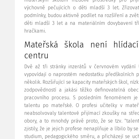
výchovně pečujících o děti mladší 3 let. Zřizov
podmínky, budou aktivně podílet na rozšíření a zvět
děti mladší 3 let a na materiálním dovybavení t
hračkami.
Mateřská škola není hlída
centru
Dvě až tři stránky inzerátů v červnovém vydání 
vypovídají o naprostém nedostatku předškolních pe
několik. Rozšiřující se kapacity mateřských škol, ní
zodpovědností a jakási těžko definovatelná obe
pracovního procesu. S posledním fenoménem je 
talentu po mateřské. O profesi učitelky v mateř
neabsolvovaly talentové přijímací zkoušky na stře
obory, a to mnohdy právě proto, že se tzv. "tale
zjistily, že je jejich profese nenaplňuje a líbilo by 
studium, pedagogického směru, a přicházejí se uch