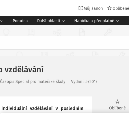
Můj šanon
Oblíben
Poradna
Další oblasti
Nabídka a předplatné
o vzdělávání
Časopis Speciál pro mateřské školy
Vydání:
5/2017
, individuální vzdělávání v posledním
Oblíbené
čtenářské, matematické a digitální
dostatek předškolních pedagogů, to jsou
Stáhnout