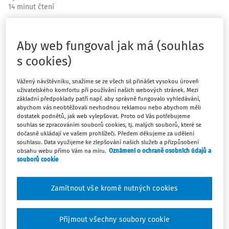
14 minut čtení
Jak měkké dovednosti rozvíjet tak, aby žáci měli
možnost dostat se v jejich rozvoji co nejdále, je
Aby web fungoval jak má (souhlas
ústředním tématem následujících řádků. Metodika
s cookies)
Skills Builder se zaměřuje na osm měkkých dovedností.
Více o každé z nich se můžete dočíst v předchozích
Vážený návštěvníku, snažíme se ze všech sil přinášet vysokou úroveň
číslech tohoto časopisu z roku 2021 a 2022.
uživatelského komfortu při používání našich webových stránek. Mezi
základní předpoklady patří např. aby správně fungovalo vyhledávání,
abychom vás neobtěžovali nevhodnou reklamou nebo abychom měli
Téma měkkých dovedností a jejich klíčová role při
dostatek podnětů, jak web vylepšovat. Proto od Vás potřebujeme
souhlas se zpracováním souborů cookies, tj. malých souborů, které se
uplatnění na trhu práce se stále více dostává do popředí
dočasně ukládají ve vašem prohlížeči. Předem děkujeme za udělení
zájmu v souvislosti se současnými krizemi a s diskusí nad
souhlasu. Data využijeme ke zlepšování našich služeb a přizpůsobení
obsahu webu přímo Vám na míru.
Oznámení o ochraně osobních údajů a
1)
proměnnou společnosti.
Pokud chceme připravit děti na
souborů cookie
život, který je čeká, je třeba tyto změny reflektovat a
zapracovat do vzdělávacích systémů co nejdříve. Rada
Zamítnout vše kromě nutných cookies
2)
Evropské unie (2018
) v rámci doporučení o klíčových
kompetencích pro celoživotní učení definovala celkem 8
klíčových kompetencí a udala tak jasný směr. V návaznosti
Přijmout všechny soubory cookie