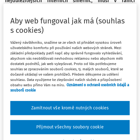
nejdůležitějších interních směrnic, musí v rámci
legislativních mantinelů popisovat skutečný výkon
spisové služby a musí být vždy aktuální, kontrolovatelný
Aby web fungoval jak má (souhlas
a vymahatelný.
s cookies)
Vážený návštěvníku, snažíme se ze všech sil přinášet vysokou úroveň
uživatelského komfortu při používání našich webových stránek. Mezi
Máte předplatné?
Přihlaste se.
základní předpoklady patří např. aby správně fungovalo vyhledávání,
abychom vás neobtěžovali nevhodnou reklamou nebo abychom měli
dostatek podnětů, jak web vylepšovat. Proto od Vás potřebujeme
souhlas se zpracováním souborů cookies, tj. malých souborů, které se
dočasně ukládají ve vašem prohlížeči. Předem děkujeme za udělení
souhlasu. Data využijeme ke zlepšování našich služeb a přizpůsobení
obsahu webu přímo Vám na míru.
Oznámení o ochraně osobních údajů a
Tento dokument je jen pro
souborů cookie
předplatitele.
Zamítnout vše kromě nutných cookies
Nemáte předplatné? Nevadí!
Zaregistrujte se, zadejte telefonní
Přijmout všechny soubory cookie
číslo a získejte