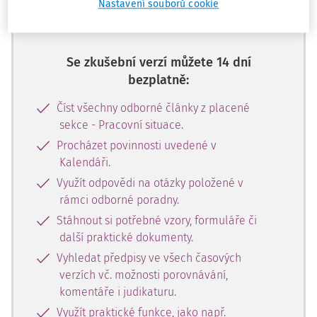
zdarma plný přístup do webové
Nastavení souborů cookie
aplikace na 14 dnů.
Se zkušební verzí můžete 14 dní
bezplatně:
Číst všechny odborné články z placené
sekce - Pracovní situace.
Procházet povinnosti uvedené v
Kalendáři.
Využít odpovědi na otázky položené v
rámci odborné poradny.
Stáhnout si potřebné vzory, formuláře či
další praktické dokumenty.
Vyhledat předpisy ve všech časových
verzích vč. možnosti porovnávání,
komentáře i judikaturu.
Využít praktické funkce, jako např.