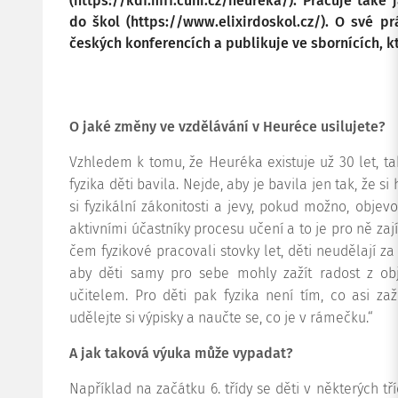
(https://kdf.mff.cuni.cz/heureka/). Pracuje také
do škol (https://www.elixirdoskol.cz/). O své pr
českých konferencích a publikuje ve sbornících, kte
O jaké změny ve vzdělávání v Heuréce usilujete?
Vzhledem k tomu, že Heuréka existuje už 30 let, t
fyzika děti bavila. Nejde, aby je bavila jen tak, že si
si fyzikální zákonitosti a jevy, pokud možno, objev
aktivními účastníky procesu učení a to je pro ně zají
čem fyzikové pracovali stovky let, děti neudělají za
aby děti samy pro sebe mohly zažít radost z obj
učitelem. Pro děti pak fyzika není tím, co asi zaži
udělejte si výpisky a naučte se, co je v rámečku.“
A jak taková výuka může vypadat?
Například na začátku 6. třídy se děti v některých tří