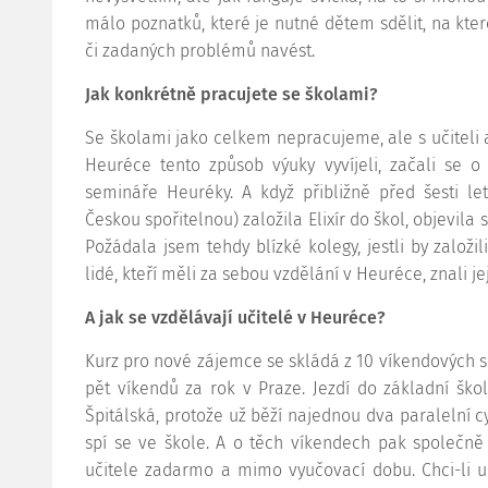
málo poznatků, které je nutné dětem sdělit, na kte
či zadaných problémů navést.
Jak konkrétně pracujete se školami?
Se školami jako celkem nepracujeme, ale s učiteli an
Heuréce tento způsob výuky vyvíjeli, začali se o 
semináře Heuréky. A když přibližně před šesti 
Českou spořitelnou) založila Elixír do škol, objevila
Požádala jsem tehdy blízké kolegy, jestli by založi
lidé, kteří měli za sebou vzdělání v Heuréce, znali jej
A jak se vzdělávají učitelé v Heuréce?
Kurz pro nové zájemce se skládá z 10 víkendových 
pět víkendů za rok v Praze. Jezdí do základní š
Špitálská, protože už běží najednou dva paralelní c
spí se ve škole. A o těch víkendech pak společně
učitele zadarmo a mimo vyučovací dobu. Chci-li u