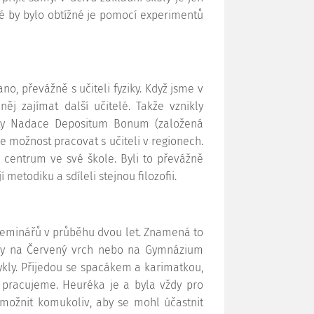
ré by bylo obtížné je pomocí experimentů
o, převážně s učiteli fyziky. Když jsme v
něj zajímat další učitelé. Takže vznikly
lety Nadace Depositum Bonum (založená
 se možnost pracovat s učiteli v regionech.
li centrum ve své škole. Byli to převážně
í metodiku a sdíleli stejnou filozofii.
seminářů v průběhu dvou let. Znamená to
koly na Červený vrch nebo na Gymnázium
ykly. Přijedou se spacákem a karimatkou,
 pracujeme. Heuréka je a byla vždy pro
možnit komukoliv, aby se mohl účastnit