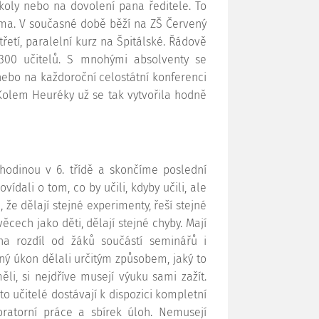
koly nebo na dovolení pana ředitele. To
ma. V současné době běží na ZŠ Červený
řetí, paralelní kurz na Špitálské. Řádově
300 učitelů. S mnohými absolventy se
nebo na každoroční celostátní konferenci
 Kolem Heuréky už se tak vytvořila hodně
hodinou v 6. třídě a skončíme poslední
vídali o tom, co by učili, kdyby učili, ale
, že dělají stejné experimenty, řeší stejné
cech jako děti, dělají stejné chyby. Mají
a rozdíl od žáků součástí seminářů i
ný úkon dělali určitým způsobem, jaký to
li, si nejdříve musejí výuku sami zažít.
to učitelé dostávají k dispozici kompletní
ratorní práce a sbírek úloh. Nemusejí