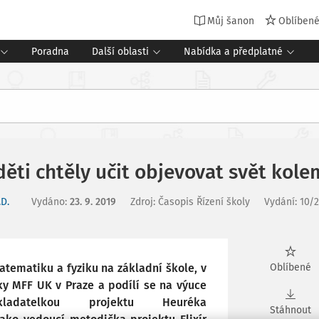
Můj šanon
Oblíben
Poradna
Další oblasti
Nabídka a předplatné
děti chtěly učit objevovat svět kol
D.
Vydáno
:
23. 9. 2019
Zdroj
:
Časopis Řízení školy
Vydání:
10/
matematiku a fyziku na základní škole, v
Oblíbené
y MFF UK v Praze a podílí se na výuce
adatelkou projektu Heuréka
Stáhnout