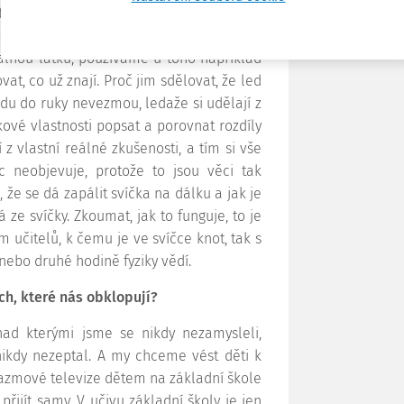
elka jim vykládá, jaké vlastnosti tato
i žáci toho už o světě vědí velmi mnoho?
nou látku, používáme u toho například
at, co už znají. Proč jim sdělovat, že led
du do ruky nevezmou, ledaže si udělají z
ové vlastnosti popsat a porovnat rozdíly
 z vlastní reálné zkušenosti, a tím si vše
ic neobjevuje, protože to jsou věci tak
o, že se dá zapálit svíčka na dálku a jak je
ze svíčky. Zkoumat, jak to funguje, to je
učitelů, k čemu je ve svíčce knot, tak s
 nebo druhé hodině fyziky vědí.
ch, které nás obklopují?
ad kterými jsme se nikdy nezamysleli,
nikdy nezeptal. A my chceme vést děti k
lazmové televize dětem na základní škole
přijít samy. V učivu základní školy je jen