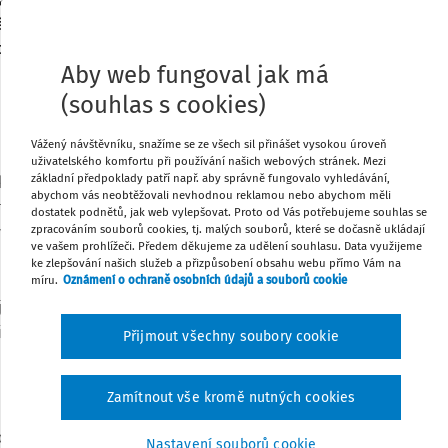
 jako vedoucí metodička projektu Elixír
áci informuje kolegy na zahraničních i
ré z nich vznikají.
Tisknout
Aby web fungoval jak má
(souhlas s cookies)
Sdílet
Vážený návštěvníku, snažíme se ze všech sil přinášet vysokou úroveň
uživatelského komfortu při používání našich webových stránek. Mezi
Poznámka
základní předpoklady patří např. aby správně fungovalo vyhledávání,
ak se už docela dlouho snažíme o to, aby
abychom vás neobtěžovali nevhodnou reklamou nebo abychom měli
 hrají, že by to pro ně byla zábava, ale aby
dostatek podnětů, jak web vylepšovat. Proto od Vás potřebujeme souhlas se
zpracováním souborů cookies, tj. malých souborů, které se dočasně ukládají
ovaly samy pro sebe. Žáci se tedy stávají
ve vašem prohlížeči. Předem děkujeme za udělení souhlasu. Data využijeme
mavé, to je baví. Je jasné, že všechno, na
ke zlepšování našich služeb a přizpůsobení obsahu webu přímo Vám na
 čtyři roky základní školy. To znamená, že
míru.
Oznámení o ochraně osobních údajů a souborů cookie
evování, musí jít o objevování vedené
li mnozí dospělí: „Otevřete si učebnici,
Přijmout všechny soubory cookie
Zamítnout vše kromě nutných cookies
dách učí vlastnosti látek, dozvídají se, že
Nastavení souborů cookie