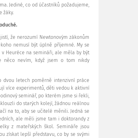
rma. Jediné, co od účastníků požadujeme,
e žáky.
noduché.
y zjistí, že nerozumí Newtonovým zákonům
někoho nemusí být úplně příjemné. My se
n v Heuréce na semináři, ale měla by být
že něco nevím, když jsem o tom nikdy
o dvou letech poměrně intenzivní práce
jí více experimentů, děti vedou k aktivní
hodinový seminář, po kterém jsme si řekli,
klouzli do starých kolejí, žádnou reálnou
čí na to, aby se učitelé měnili. Jedná se
edních, ale měli jsme tam i doktorandy z
telky z mateřských škol. Semináře jsou
u získat lepší představu, co by se svými