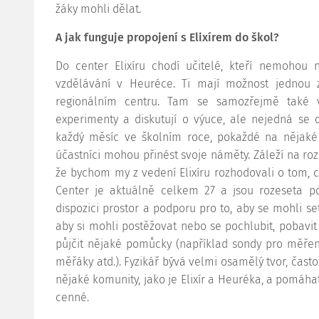
žáky mohli dělat.
A jak funguje propojení s Elixírem do škol?
Do center Elixíru chodí učitelé, kteří nemohou n
vzdělávání v Heuréce. Ti mají možnost jednou 
regionálním centru. Tam se samozřejmě také vě
experimenty a diskutují o výuce, ale nejedná se o
každý měsíc ve školním roce, pokaždé na nějaké
účastníci mohou přinést svoje náměty. Záleží na roz
že bychom my z vedení Elixíru rozhodovali o tom, c
Center je aktuálně celkem 27 a jsou rozeseta po
dispozici prostor a podporu pro to, aby se mohli set
aby si mohli postěžovat nebo se pochlubit, pobavit 
půjčit nějaké pomůcky (například sondy pro měření
měřáky atd.). Fyzikář bývá velmi osamělý tvor, často 
nějaké komunity, jako je Elixír a Heuréka, a pomáhat
cenné.