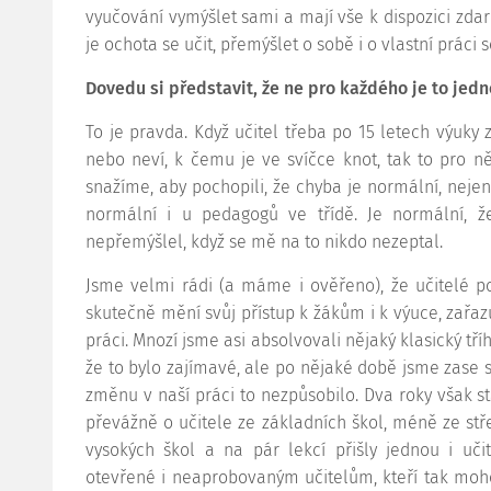
vyučování vymýšlet sami a mají vše k dispozici zda
je ochota se učit, přemýšlet o sobě i o vlastní práci s
Dovedu si představit, že ne pro každého je to jed
To je pravda. Když učitel třeba po 15 letech výuk
nebo neví, k čemu je ve svíčce knot, tak to pro 
snažíme, aby pochopili, že chyba je normální, neje
normální i u pedagogů ve třídě. Je normální, 
nepřemýšlel, když se mě na to nikdo nezeptal.
Jsme velmi rádi (a máme i ověřeno), že učitelé p
skutečně mění svůj přístup k žákům i k výuce, zařazu
práci. Mnozí jsme asi absolvovali nějaký klasický tří
že to bylo zajímavé, ale po nějaké době jsme zase s
změnu v naší práci to nezpůsobilo. Dva roky však sta
převážně o učitele ze základních škol, méně ze stř
vysokých škol a na pár lekcí přišly jednou i uči
otevřené i neaprobovaným učitelům, kteří tak moho