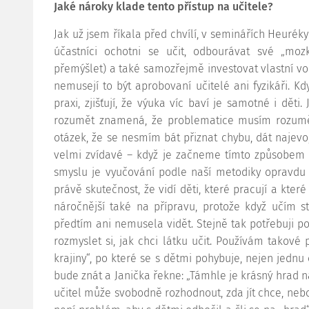
Jaké nároky klade tento přístup na učitele?
Jak už jsem říkala před chvílí, v seminářích Heurék
účastníci ochotni se učit, odbourávat své „mozk
přemýšlet) a také samozřejmě investovat vlastní v
nemusejí to být aprobovaní učitelé ani fyzikáři. Kd
praxi, zjišťují, že výuka víc baví je samotné i děti
rozumět znamená, že problematice musím rozumě
otázek, že se nesmím bát přiznat chybu, dát najevo, 
velmi zvídavé – když je začneme tímto způsobem ro
smyslu je vyučování podle naší metodiky opravdu n
právě skutečnost, že vidí děti, které pracují a které 
náročnější také na přípravu, protože když učím st
předtím ani nemusela vidět. Stejně tak potřebuji p
rozmyslet si, jak chci látku učit. Používám takové 
krajiny“, po které se s dětmi pohybuje, nejen jednu 
bude znát a Janička řekne: „Támhle je krásný hrad n
učitel může svobodně rozhodnout, zda jít chce, nebo