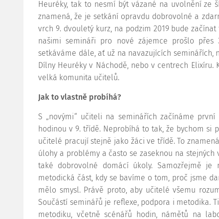
Heuréky, tak to nesmí být vázané na uvolnění ze š
znamená, že je setkání opravdu dobrovolné a zdar
vrch 9. dvouletý kurz, na podzim 2019 bude začínat t
našimi semináři pro nové zájemce prošlo přes 
setkáváme dále, ať už na navazujících seminářích, 
Dílny Heuréky v Náchodě, nebo v centrech Elixíru.
velká komunita učitelů.
Jak to vlastně probíhá?
S „novými“ učiteli na seminářích začínáme první 
hodinou v 9. třídě. Neprobíhá to tak, že bychom si po
učitelé pracují stejně jako žáci ve třídě. To znamená
úlohy a problémy a často se zaseknou na stejných vě
také dobrovolné domácí úkoly. Samozřejmě je n
metodická část, kdy se bavíme o tom, proč jsme da
mělo smysl. Právě proto, aby učitelé všemu rozumě
Součástí seminářů je reflexe, podpora i metodika. Ti
metodiku, včetně scénářů hodin, námětů na labo