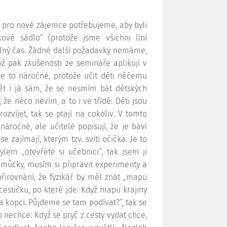
y pro nové zájemce potřebujeme, aby byli
ové sádlo“ (protože jsme všichni líní
olný čas. Žádné další požadavky nemáme,
yž pak zkušenosti ze semináře aplikují v
. Je to náročné, protože učit děti něčemu
t i já sám, že se nesmím bát dětských
že něco nevím, a to i ve třídě. Děti jsou
zvíjet, tak se ptají na cokoliv. V tomto
áročné, ale učitelé popisují, že je baví
se zajímají, kterým tzv. svítí očička. Je to
ylem „otevřete si učebnici“, tak jsem ji
omůcky, musím si připravit experimenty a
přirovnání, že fyzikář by měl znát „mapu
cestičku, po které jde. Když mapu krajiny
a kopci. Půjdeme se tam podívat?“, tak se
 nechce. Když se pryč z cesty vydat chce,