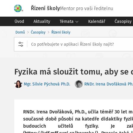
Řízení školy
Mentor pro vaši ředitelnu
Úvod
Aktuality
Témata
Kalendář
Časopisy
Domů
Časopisy
Řízení školy
Fyzika má sloužit tomu, aby se 
Mgr. Silvie Pýchová Ph.D.
RNDr. Irena Dvořáková Ph.
RNDr. Irena Dvořáková, Ph.D., učila téměř 30 let 
současné době působí na katedře didaktiky fyzik
budoucích učitelů fyziky. Je zakl