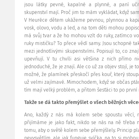
jsou látky pevné, kapalné a plynné, a paní učit
skupenství mají. Proč jim to mám vykládat, když sam
V Heuréce dětem ukážeme pevnou, plynnou a kapal
vosk, olovo, vodu a led, a na tom děti mohou popisov
má svůj tvar a že ho mohou vzít do ruky, zatímco vo
ruky mističku? To přece vědí samy. Jsou schopné tak
mezi jednotlivými skupenstvími. Popisují to, co znají
upevňují. V tu chvíli asi většina z nich přímo n
jednoduché, že je znají. Ale co už za objev stojí, je t
možné, že plamínek přeskočí přes kouř, který stoupá 
už velmi zajímavé. Mimochodem, když se občas ptám 
tím mají velký problém, a přitom šesťáci to po první
Takže se dá takto přemýšlet o všech běžných věce
Ano, každý z nás má kolem sebe spoustu věcí, n
přijímáme je jako fakt, nikdo se nás na ně třeba 
tomu, aby o světě kolem sebe přemýšlely. Princip p
nevysvětlím, ale jak funguje svíčka, na to si mohou 