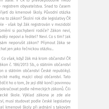
zím státě. V ČR to pravděpodobně nikdo
 - registrem obyvatelstva. Snad to časem
přijetí do kmenové školy. Původní otázka
co na to zákon? Školní rok dle legislativy ČR
le - však byl žák registrován v mezidobí
mění si pochybení rodiče? Zákon neví,
raději nepoví a ředitel? Neví. Co s tím? Jak
sám neporušit zákon? Přijmout žáka se
hat jen jako řečnickou otázku...
“
Co však, když žák má krom občanství ČR
ákon č. 186/2013 Sb., o státním občanství
n o státním občanství České republiky).
cké matky, mající obojí občanství. Tato
čit ho o tom, že její dítě končí povinnou
 pokračovat podle německých zákonů. Čili
ecké škole. Výklad zákona je zde ale
í, musí studovat podle české legislativy
itel kmenové školy při jednání s takovým