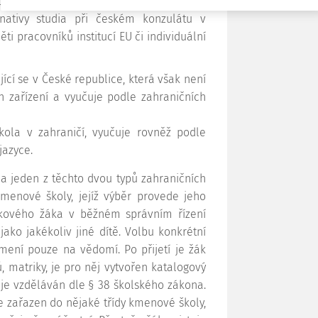
ůsob popsaný v § 38 odst. 1 a 2 školského
nativy studia při českém konzulátu v
ti pracovníků institucí EU či individuální
ící se v České republice, která však není
h zařízení a vyučuje podle zahraničních
ola v zahraničí, vyučuje rovněž podle
jazyce.
a jeden z těchto dvou typů zahraničních
menové školy, jejíž výběr provede jeho
akového žáka v běžném správním řízení
ako jakékoliv jiné dítě. Volbu konkrétní
mení pouze na vědomí. Po přijetí je žák
 matriky, je pro něj vytvořen katalogový
k je vzděláván dle § 38 školského zákona.
je zařazen do nějaké třídy kmenové školy,