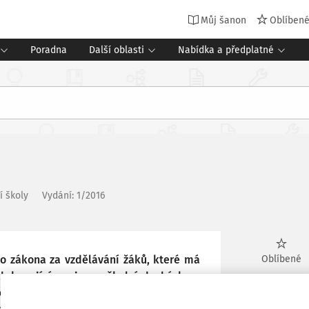
Můj šanon
Oblíben
Poradna
Další oblasti
Nabídka a předplatné
í školy
Vydání:
1/2016
o zákona za vzdělávání žáků, které má
Oblíbené
ch konající povinnou školní docházku v
novat parciální zodpovědnost ředitele
Stáhnout