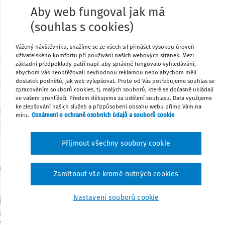
oliv však návodem, neboť každý případ je
Aby web fungoval jak má
Tisknout
(souhlas s cookies)
Vážený návštěvníku, snažíme se ze všech sil přinášet vysokou úroveň
Sdílet
uživatelského komfortu při používání našich webových stránek. Mezi
í povinné školní docházky tzv. „jiným
základní předpoklady patří např. aby správně fungovalo vyhledávání,
ezuje na § 38 zákona č. 561/2004 Sb., o
abychom vás neobtěžovali nevhodnou reklamou nebo abychom měli
dostatek podnětů, jak web vylepšovat. Proto od Vás potřebujeme souhlas se
Poznámka
m a jiném vzdělávání (dále jen „školský
zpracováním souborů cookies, tj. malých souborů, které se dočasně ukládají
, o základním vzdělávání a některých
ve vašem prohlížeči. Předem děkujeme za udělení souhlasu. Data využijeme
ke zlepšování našich služeb a přizpůsobení obsahu webu přímo Vám na
 jen „VoZV“). Tyto právní normy definují
míru.
Oznámení o ochraně osobních údajů a souborů cookie
ých rysech elementární návod k postupu
ahují (a ani nemohou obsahovat) všechny
Přijmout všechny soubory cookie
e uvedeném smyslu, je potřeba vysvětlit
Zamítnout vše kromě nutných cookies
Nastavení souborů cookie
u škol a školských zařízení, kde je žák
 tzv. registrován.