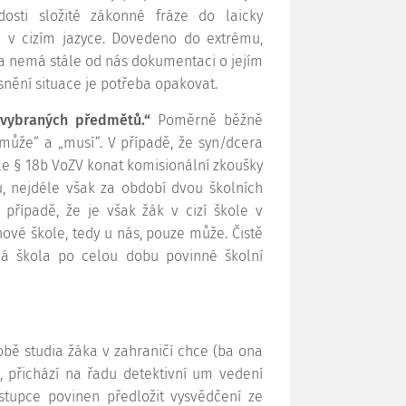
dosti složité zákonné fráze do laicky
o v cizím jazyce. Dovedeno do extrému,
la nemá stále od nás dokumentaci o jejím
asnění situace je potřeba opakovat.
vybraných předmětů.“
Poměrně běžně
může“ a „musí“. V případě, že syn/dcera
le § 18b VoZV konat komisionální zkoušky
, nejdéle však za období dvou školních
 případě, že je však žák v cizí škole v
ové škole, tedy u nás, pouze může. Čistě
á škola po celou dobu povinné školní
obě studia žáka v zahraničí chce (ba ona
, přichází na řadu detektivní um vedení
stupce povinen předložit vysvědčení ze