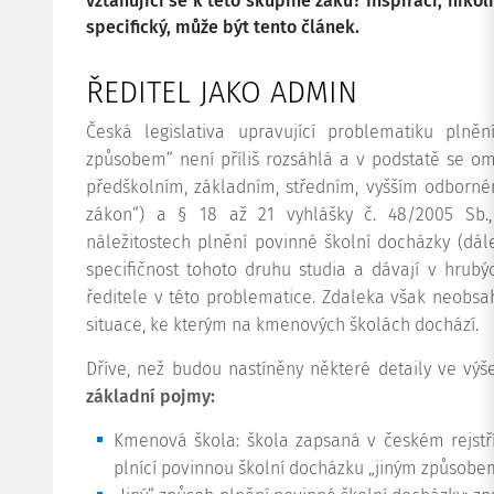
vztahující se k této skupině žáků? Inspirací, nik
specifický, může být tento článek.
ŘEDITEL JAKO ADMIN
Česká legislativa upravující problematiku plněn
způsobem“ není příliš rozsáhlá a v podstatě se om
předškolním, základním, středním, vyšším odborné
zákon“) a § 18 až 21 vyhlášky č. 48/2005 Sb.
náležitostech plnění povinné školní docházky (dále
specifičnost tohoto druhu studia a dávají v hrub
ředitele v této problematice. Zdaleka však neobs
situace, ke kterým na kmenových školách dochází.
Dříve, než budou nastíněny některé detaily ve výš
základní pojmy:
Kmenová škola: škola zapsaná v českém rejstřík
plnící povinnou školní docházku „jiným způsobem“