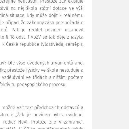
zřejmě neúčastní. Přestože žák existuje
stává na něj škola státní dotace ve výši
ediná situace, kdy může dojít k reálnému
je případ, že zákonný zástupce požádá o
ětů. Pak je ředitel povinen ustanovit
le § 18 odst. 1 VoZV se tak děje z jazyka
k České republice (vlastivěda, zeměpis,
koliv? Dle výše uvedených argumentů ano,
dky, přestože fyzicky ve škole nestuduje a
 vzdělávání ve třídách s nižším počtem
efektivitu pedagogického procesu.
Je možné vzít text předchozích odstavců a
tuací: „Žák je povinen být v evidenci
 rodič? Neví. Protože žije v zahraničí,