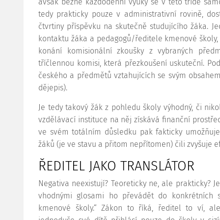
avšak běžné každodenní výuky se v této třídě samo
tedy prakticky pouze v administrativní rovině, do
čtvrtiny příspěvku na skutečně studujícího žáka. J
kontaktu žáka a pedagogů/ředitele kmenové školy, 
konání komisionální zkoušky z vybraných předm
tříčlennou komisi, která přezkoušení uskuteční. Pod
českého a předmětů vztahujících se svým obsahem 
dějepis).
Je tedy takový žák z pohledu školy výhodný, či ni
vzdělávací instituce na něj získává finanční prostře
ve svém totálním důsledku pak fakticky umožňuje
žáků (je ve stavu a přitom nepřítomen) čili zvyšuje 
ŘEDITEL JAKO TRANSLÁTOR
Negativa neexistují? Teoreticky ne, ale prakticky? 
vhodnými glosami ho převádět do konkrétních si
kmenové školy.“ Zákon to říká, ředitel to ví, ale