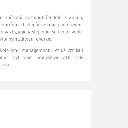
no způsobů postupu) ředitele - admin,
je chemikům či biologům známa pod názvem
é vazby, jejichž štěpením se uvolní velké
 výkonným zdrojem energie.
 školskému managementu. Ať už vznikají
l musí být oním pomyslným ATP, tedy
šení.