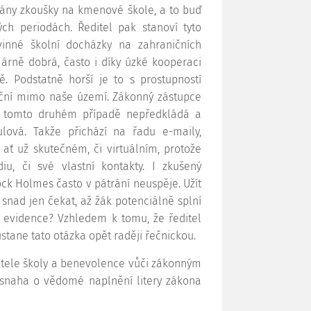
onány zkoušky na kmenové škole, a to buď
ch periodách. Ředitel pak stanoví tyto
ovinné školní docházky na zahraničních
rně dobrá, často i díky úzké kooperaci
ě. Podstatně horší je to s prostupností
ční mimo naše území. Zákonný zástupce
v tomto druhém případě nepředkládá a
ulová. Takže přichází na řadu e-maily,
 ať už skutečném, či virtuálním, protože
iu, či své vlastní kontakty. I zkušený
ck Holmes často v pátrání neuspěje. Užít
snad jen čekat, až žák potenciálně splní
z evidence? Vzhledem k tomu, že ředitel
tane tato otázka opět raději řečnickou.
ditele školy a benevolence vůči zákonným
 snaha o vědomé naplnění litery zákona