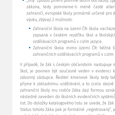
„Jiný“ způsob plnění povinné školní docházky: zp
zákona, tedy pomineme-li méně časté alter
zahraničí, evropské školy primárně určené pro dě
výuku, zbývají 2 možnosti:
Zahraniční škola na území ČR: škola nacházej
zapsaná v českém rejstříku škol a školskýc
vzdělávacích programů v cizím jazyce.
Zahraniční škola mimo území ČR: běžná šk
zahraničních vzdělávacích programů v cizím 
V případě, že žák s českým občanstvím nastupuje n
škol, je povinen být současně veden v evidenci k
zákonný zástupce. Ředitel kmenové školy tedy t
přijme k základnímu vzdělávání, a to zcela stejně j
zahraniční školy mu rodiče žáka dají formou ozná
následně zaveden do školních evidenčních systémů,
list. Do doložky katalogového listu se uvede, že žá
Status tohoto žáka pak je formálně „registrovaný“, 