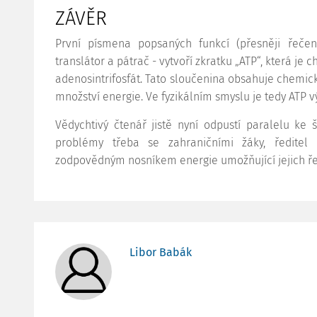
ZÁVĚR
První písmena popsaných funkcí (přesněji řeče
translátor a pátrač - vytvoří zkratku „ATP“, která 
adenosintrifosfát. Tato sloučenina obsahuje chemick
množství energie. Ve fyzikálním smyslu je tedy ATP
Vědychtivý čtenář jistě nyní odpustí paralelu ke
problémy třeba se zahraničními žáky, ředite
zodpovědným nosníkem energie umožňující jejich ře
Libor Babák