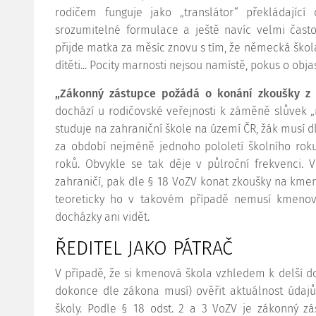
rodičem funguje jako „translátor“ překládající 
srozumitelné formulace a ještě navíc velmi čast
přijde matka za měsíc znovu s tím, že německá ško
dítěti... Pocity marnosti nejsou namístě, pokus o obj
„Zákonný zástupce požádá o konání zkoušky z 
dochází u rodičovské veřejnosti k záměně slůvek „
studuje na zahraniční škole na území ČR, žák musí d
za období nejméně jednoho pololetí školního roku
roků. Obvykle se tak děje v půlroční frekvenci. V
zahraničí, pak dle § 18 VoZV konat zkoušky na kmen
teoreticky ho v takovém případě nemusí kmenov
docházky ani vidět.
ŘEDITEL JAKO PÁTRAČ
V případě, že si kmenová škola vzhledem k delší d
dokonce dle zákona musí) ověřit aktuálnost údajů
školy. Podle § 18 odst. 2 a 3 VoZV je zákonný zá