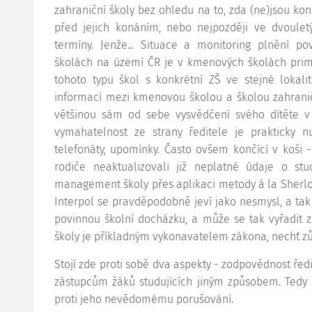
zahraniční školy bez ohledu na to, zda (ne)jsou k
před jejich konáním, nebo nejpozději ve dvouletý
termíny. Jenže... Situace a monitoring plnění p
školách na území ČR je v kmenových školách primá
tohoto typu škol s konkrétní ZŠ ve stejné lokalit
informací mezi kmenovou školou a školou zahrani
většinou sám od sebe vysvědčení svého dítěte 
vymahatelnost ze strany ředitele je prakticky n
telefonáty, upomínky. Často ovšem končící v koši -
rodiče neaktualizovali již neplatné údaje o stud
management školy přes aplikaci metody á la Sherlo
Interpol se pravděpodobně jeví jako nesmysl, a tak 
povinnou školní docházku, a může se tak vyřadit 
školy je příkladným vykonavatelem zákona, nechť zůs
Stojí zde proti sobě dva aspekty - zodpovědnost ře
zástupcům žáků studujících jiným způsobem. Tedy
proti jeho nevědomému porušování.