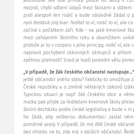
jednoduše své dítě přihlásí pouze do školy v ci
nezjistí, chybí sdílení údajů mezi školami a státem
zjistí alespoň ten rodič a bude následně žádat o 
nyní dostává jiný tvar: ředitel to ví, rodič to ví, ale 
začíná s počátkem září. Kde - na jaké kmenové ško
mezi zahájením školního roku a okamžikem uvědo
protože je to v rozporu s jeho principy, rodič ví, ale 
napravit pochybení zákonných zástupců a přitom 
zpětnou platností? Snad je lepší poslední větu ponec
„V případě, že žák českého občanství nastupuje...
ještě občanství jiného státu? Fakticky to umožňuje z
České republiky a o změně některých zákonů (záko
Typickou situací je např. žák českého otce a něme
matka pak přijde za ředitelem kmenové školy přesvěd
školní docházku podle české legislativy a bude v ní
ho žádá, aby veškerou dokumentaci zaslal něm
poměrně jasný. V případě, že má dítě české občanstv
bez ohledu na to, zda má x dalších občanství. Řed