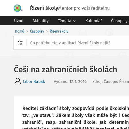
Řízení školy
Mentor pro vaši ředitelnu
Úvod
Aktuality
Témata
Kalendář
Časopisy
Domů
Časopisy
Řízení školy
Češi na zahraničních školách
Libor Babák
Vydáno
:
17. 1. 2016
Zdroj
:
Časopis Řízen
Ředitel základní školy zodpovídá podle školskéh
tzv. „ve stavu“. Žákem školy však může být i Če
zahraničí, resp. zahraniční škole. Jak determi