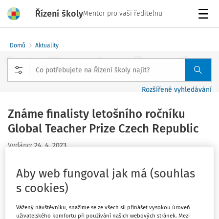
Řízení školy
Mentor pro vaši ředitelnu
Menu
Domů
Aktuality
Rozšířené vyhledávání
Známe finalisty letošního ročníku
Global Teacher Prize Czech Republic
Vydáno
:
24. 4. 2023
2 minuty čtení
Zdroj
:
GTP
Aby web fungoval jak má (souhlas
Známe jména jedenácti inspirativních učitelů, kteří jsou
s cookies)
finalisty letošního ročníku Global Teacher Prize Czech
Republic. Celkově se letos přihlásilo 151
učitelů.
Vážený návštěvníku, snažíme se ze všech sil přinášet vysokou úroveň
uživatelského komfortu při používání našich webových stránek. Mezi