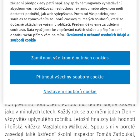
Vítězové budou slavnostně vyhlášení 1.
června.
základní předpoklady patří např. aby správně fungovalo vyhledávání,
abychom vás neobtěžovali nevhodnou reklamou nebo abychom měli
dostatek podnětů, jak web vylepšovat. Proto od Vás potřebujeme
„Vybírání finalistů je každým rokem obtížnější. Semifinále
souhlas se zpracováním souborů cookies, tj. malých souborů, které se
bylo tak plné kvalitních učitelů, že letos nemáme
dočasně ukládají ve vašem prohlížeči. Předem děkujeme za udělení
souhlasu. Data využijeme ke zlepšování našich služeb a přizpůsobení
finálovou desítku, ale jedenáctku,” popisuje manažerka
obsahu webu přímo Vám na míru.
Oznámení o ochraně osobních údajů a
ceny Global Teacher Prize Czech Republic Hana Matoušů.
souborů cookie
„Hodnotitelé měli letos oproti předchozím ročníkům k
dispozici také záznamy hodin semifinalistů, které sloužily
Zamítnout vše kromě nutných cookies
jako podklad k hodnocení,”dodává Hana Matoušů.
Tým GTP CZ teď všechny finalisty navštíví přímo v jejich
Přijmout všechny soubory cookie
výuce. Hodiny finalistů zaznamená a natočí s nimi i krátké
rozhovory. Tyto podklady pak získají porotci před
Nastavení souborů cookie
hodinovým online rozhovorem, který je součástí
kompletního hodnocení. Porota má téměř stejné složení
jako v minulých letech. Každý rok se ale mění jeden člen –
vždy vítěz uplynulého ročníku. Letošní finalisty tak hodnotí
i loňská vítězka Magdalena Málková. Spolu s ní v porotě
zasedají také ústřední školní inspektor Tomáš Zatloukal,