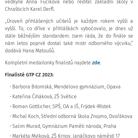
vědkyně Anna Fučíková nebo ředitel základní školy v
Chrašticích Karel Derfl.
„Úroveň přihlášených učitelů je každým rokem vyšší a
vyšší. To, co dříve v přihláškách vybočovalo, je dnes už
stále běžnějším standardem. Jsem ráda, že do finále se
nám letos poprvé dostal také mistr odborného výcviku,”
dodává Hana Matoušů.
Kompletní medailonky finalistů najdete
zde
.
Finalisté GTP CZ 2023:
Barbora Bitomská, Mendelovo gymnázium, Opava
Kateřina Čiháková, ZŠ Světice
Roman Göttlicher, SPŠ, OA a JŠ, Frýdek-Místek
Michal Koch, Střední odborná škola Znojmo, Dvořákova
Salim Murad, Gymnázium Paměti národa, Praha
Markéta Mylková, ZŠ Krnov, Janáčkovo náměstí 17