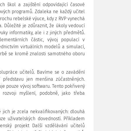
 škol a zajištění odpovídající časové
ových programů. Zdaleka ne každý učitel
trochu rebelské výuce, kdy z RVP vynechá
 Důležité je zdůraznit, že úkoly vedoucí
uky informatiky, ale i z jiných předmětů.
lementárních částic, vývoj populací v
dnictvím virtuálních modelů a simulací,
orbě se kromě znalosti samotného oboru
upráce učitelů. Bavíme se o zavádění
 představu jen menšina zúčastněných.
je pouze vývoj softwaru. Tento pokřivený
 rozvoji myšlení, podobně, jako třeba
 jich je zcela nekvalifikovaných: dlouhá
ze uživatelských dovedností. Příkladem
ovenský projekt Další vzdělávání učitelů