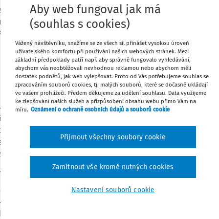
Aby web fungoval jak má
 zaměstnavatelů) a Danielem Lessnerem
(souhlas s cookies)
nferenci ESKILLS 2014 rezonovalo téma
Tisknout
Podle zahraničních zdrojů se bavíme o
Vážený návštěvníku, snažíme se ze všech sil přinášet vysokou úroveň
Sdílet
uživatelského komfortu při používání našich webových stránek. Mezi
základní předpoklady patří např. aby správně fungovalo vyhledávání,
abychom vás neobtěžovali nevhodnou reklamou nebo abychom měli
l thinking) je pedagogický termín, takže
dostatek podnětů, jak web vylepšovat. Proto od Vás potřebujeme souhlas se
Poznámka
e říct, že jde o schopnost myslet jako
zpracováním souborů cookies, tj. malých souborů, které se dočasně ukládají
ve vašem prohlížeči. Předem děkujeme za udělení souhlasu. Data využijeme
 co vůbec řeší, identifikuje podstatné rysy
ke zlepšování našich služeb a přizpůsobení obsahu webu přímo Vám na
i a nástroje a hledá efektivní postup.
míru.
Oznámení o ochraně osobních údajů a souborů cookie
ehledná, spíš naopak. Snaha o efektivitu
 co počítač dovede) a hledá algoritmická
Přijmout všechny soubory cookie
zdělávání, informatika představuje určitý
ituací.
Zamítnout vše kromě nutných cookies
životě běžného člověka?
křka každého jednotlivce, hledali bychom
Nastavení souborů cookie
uje s množstvím nějakých položek. Třeba
podle toho, jak je uspořádáno zboží v