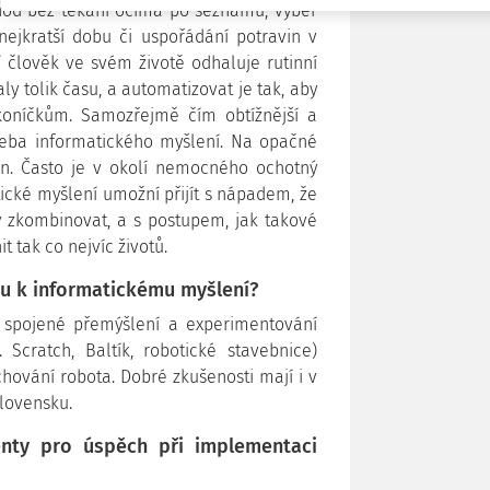
hod bez těkání očima po seznamu, výběr
ejkratší dobu či uspořádání potravin v
cí člověk ve svém životě odhaluje rutinní
ly tolik času, a automatizovat je tak, aby
koníčkům. Samozřejmě čím obtížnější a
třeba informatického myšlení. Na opačné
vin. Často je v okolí nemocného ochotný
tické myšlení umožní přijít s nápadem, že
 zkombinovat, a s postupem, jak takové
 tak co nejvíc životů.
hu k informatickému myšlení?
 spojené přemýšlení a experimentování
Scratch, Baltík, robotické stavebnice)
hování robota. Dobré zkušenosti mají i v
Slovensku.
enty pro úspěch při implementaci