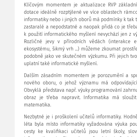
Klíčovým momentem je aktualizace RVP základních
dotace ideálně rozptýlené ve více oblastech rámc
informatiky nebo i jiných oborů má podmínky k tak 
zastaralé a nepodstatné a naopak přidá co je třeba.
k použití informatického myšlení nevychází jen z vý
Rozličné jevy v přírodních vědách (interakce e
ekosystému, šikmý vrh ...) můžeme zkoumat prostře
podobně jako ve skutečném výzkumu. Při jejich tv
uplatní také informatické myšlení.
Dalším zásadním momentem je porozumění a spol
nového oboru, o jehož významu má odpovídající
Obvyklá představa např. výuky programování zahrnu
obraz je třeba napravit. Informatika má sloužit
matematika.
Nezbytné je i proškolení učitelů informatiky. Hodně
léta byla místo informatiky vyžadována výuka pou
cesty ke kvalifikaci učitelů jsou letní školy, sl