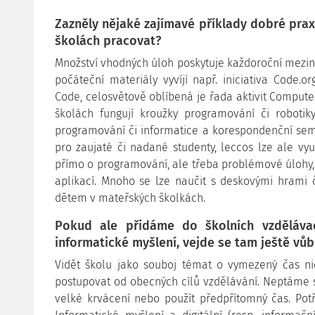
Zazněly nějaké zajímavé příklady dobré prax
školách pracovat?
Množství vhodných úloh poskytuje každoroční mezinár
počáteční materiály vyvíjí např. iniciativa Code.
Code, celosvětově oblíbená je řada aktivit Compu
školách fungují kroužky programování či robotik
programování či informatice a korespondenční semin
pro zaujaté či nadané studenty, leccos lze ale vy
přímo o programování, ale třeba problémové úlohy, k
aplikací. Mnoho se lze naučit s deskovými hrami či
dětem v mateřských školkách.
Pokud ale přidáme do školních vzdělávac
informatické myšlení, vejde se tam ještě vů
Vidět školu jako souboj témat o vymezený čas nic
postupovat od obecných cílů vzdělávání. Neptáme se
velké krvácení nebo použít předpřítomný čas. Potř