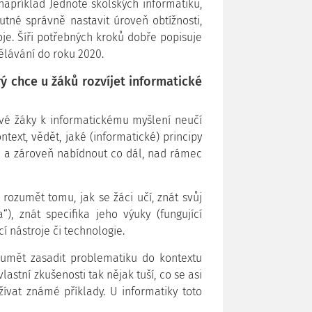
například Jednotě školských informatiků,
utné správně nastavit úroveň obtížnosti,
je. Šíři potřebných kroků dobře popisuje
ělávání do roku 2020.
ý chce u žáků rozvíjet informatické
 své žáky k informatickému myšlení neučí
ntext, vědět, jaké (informatické) principy
m a zároveň nabídnout co dál, nad rámec
á rozumět tomu, jak se žáci učí, znát svůj
“), znát specifika jeho výuky (fungující
í nástroje či technologie.
 umět zasadit problematiku do kontextu
astní zkušenosti tak nějak tuší, co se asi
ívat známé příklady. U informatiky toto