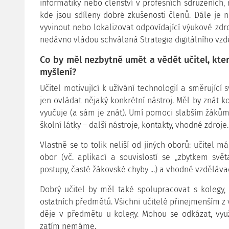
informatiky nebo členství v profesních sdruženích, 
kde jsou sdíleny dobré zkušenosti členů. Dále je n
vyvinout nebo lokalizovat odpovídající výukové zdro
nedávno vládou schválená Strategie digitálního vzd
Co by měl nezbytně umět a vědět učitel, kter
myšlení?
Učitel motivující k užívání technologií a směrující
jen ovládat nějaký konkrétní nástroj. Měl by znát ko
vyučuje (a sám je znát). Umí pomoci slabším žáků
školní látky – další nástroje, kontakty, vhodné zdroje.
Vlastně se to tolik neliší od jiných oborů: učitel m
obor (vč. aplikací a souvislostí se „zbytkem světa
postupy, časté žákovské chyby ...) a vhodné vzdělávac
Dobrý učitel by měl také spolupracovat s kolegy,
ostatních předmětů. Všichni učitelé přinejmenším z vl
děje v předmětu u kolegy. Mohou se odkázat, využ
zatím nemáme.