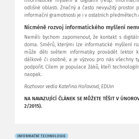
Informatické myšlení a digitální (resp. informačn
odlišné oblasti. Značný a často nevyužitý prostor p
informační gramotnosti je i v ostatních předmětech 
Nicméně rozvoj informatického myšlení nemu
Neměli bychom zapomenout, že kontakt s digitál
doma. Směrů, kterými lze informatické myšlení roz
může děti světem informatiky provádět lektor k
dálkově či osobně, a je výzvou pro nás všechny t
podpořit. Cílem je populace žáků, kteří technologiím
naopak.
Rozhovor vedla Kateřina Hořavová, EDUin
NA NAVAZUJÍCÍ ČLÁNEK SE MŮŽETE TĚŠIT V ÚNOROV
2/2015).
INFORMAČNÍ TECHNOLOGIE