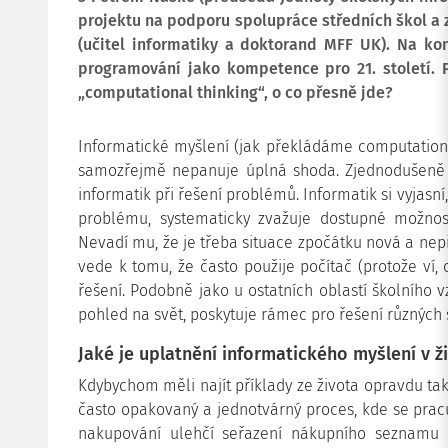
projektu na podporu spolupráce středních škol a
(učitel informatiky a doktorand MFF UK). Na ko
programování jako kompetence pro 21. století. 
„computational thinking“, o co přesně jde?
Informatické myšlení (jak překládáme computationa
samozřejmě nepanuje úplná shoda. Zjednodušeně lz
informatik při řešení problémů. Informatik si vyjasní,
problému, systematicky zvažuje dostupné možnost
Nevadí mu, že je třeba situace zpočátku nová a nepř
vede k tomu, že často použije počítač (protože ví,
řešení. Podobně jako u ostatních oblastí školního v
pohled na svět, poskytuje rámec pro řešení různých s
Jaké je uplatnění informatického myšlení v 
Kdybychom měli najít příklady ze života opravdu ta
často opakovaný a jednotvárný proces, kde se prac
nakupování ulehčí seřazení nákupního seznamu 