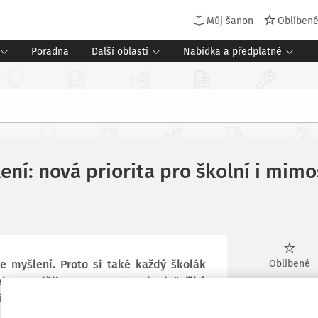
Můj šanon
Oblíben
Poradna
Další oblasti
Nabídka a předplatné
ní: nová priorita pro školní i mimo
je myšlení. Proto si také každý školák
Oblíbené
eba později programovat nebude“, říká
nformatiků. Rozhovor proběhl (online)
Stáhnout
matiků a učitel informatiky, pracovník