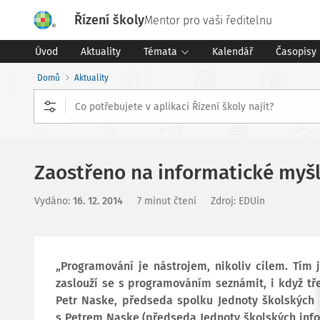
Řízení školy
Mentor pro vaši ředitelnu
Úvod
Aktuality
Témata
Kalendář
Časopisy
Domů
Aktuality
Zaostřeno na informatické myšle
Vydáno
:
16. 12. 2014
7 minut čtení
Zdroj
:
EDUin
„Programování je nástrojem, nikoliv cílem. Tím 
zaslouží se s programováním seznámit, i když tř
Petr Naske, předseda spolku Jednoty školských i
s Petrem Naske (předseda Jednoty školských infor