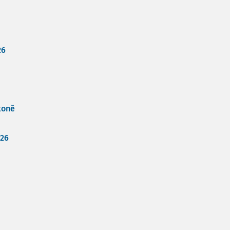
26
koně
026