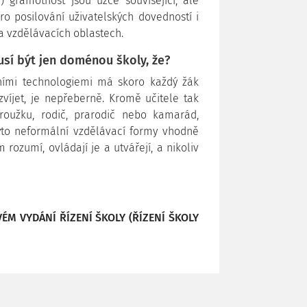
í) gramotnost jsou úzce související, ale
ro posilování uživatelských dovedností i
a vzdělávacích oblastech.
sí být jen doménou školy, že?
ními technologiemi má skoro každý žák
víjet, je nepřeberně. Kromě učitele tak
roužku, rodič, prarodič nebo kamarád,
yto neformální vzdělávací formy vhodně
 rozumí, ovládají je a utvářejí, a nikoliv
ÉM VYDÁNÍ ŘÍZENÍ ŠKOLY (ŘÍZENÍ ŠKOLY