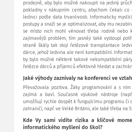
prodejně, aby bylo možné nakoupit na jediný průc
pokladny v nákupním centru, abychom čekali co n
lednici podle data trvanlivosti. Informaticky myslí
postupy a snaží se je optimalizovat, aby mu nezabíra
se místo nich mohl věnovat třeba rodině nebo 
zajímavější problém, tím jasněji také vystoupí po
straně škály tak stojí řetězové transplantace led
dárce, jehož ledvina ale není kompatibilní. Informa
by bylo možné některé takové nekompatibilní páry
řetězce dárců a příjemců efektivně hledat a zachránit
Jaké výhody zaznívaly na konferenci ve vzta
Převažovala pozitiva. Žáky programování a s ním
zajímá a baví. Současné výukové nástroje (např. 
umožňují rychle dospět k fungujícímu programu či c
zahraničí, např. ve Velké Británii, ale také třeba na 
Kde Vy sami vidíte rizika a klíčové mom
informatického myšlení do škol?