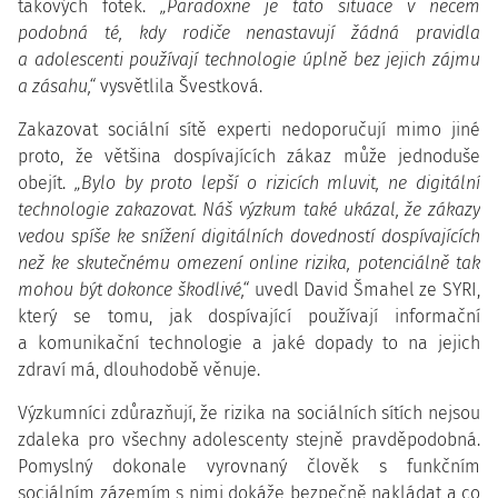
takových fotek.
„Paradoxně je tato situace v něčem
podobná té, kdy rodiče nenastavují žádná pravidla
a adolescenti používají technologie úplně bez jejich zájmu
a zásahu,“
vysvětlila Švestková.
Zakazovat sociální sítě experti nedoporučují mimo jiné
proto, že většina dospívajících zákaz může jednoduše
obejít.
„Bylo by proto lepší o rizicích mluvit, ne digitální
technologie zakazovat. Náš výzkum také ukázal, že zákazy
vedou spíše ke snížení digitálních dovedností dospívajících
než ke skutečnému omezení online rizika, potenciálně tak
mohou být dokonce škodlivé,“
uvedl David Šmahel ze SYRI,
který se tomu, jak dospívající používají informační
a komunikační technologie a jaké dopady to na jejich
zdraví má, dlouhodobě věnuje.
Výzkumníci zdůrazňují, že rizika na sociálních sítích nejsou
zdaleka pro všechny adolescenty stejně pravděpodobná.
Pomyslný dokonale vyrovnaný člověk s funkčním
sociálním zázemím s nimi dokáže bezpečně nakládat a co