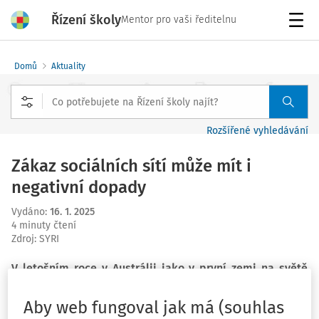
Řízení školy
Mentor pro vaši ředitelnu
Menu
Domů
Aktuality
Rozšířené vyhledávání
Zákaz sociálních sítí může mít i
negativní dopady
Vydáno
:
16. 1. 2025
4 minuty čtení
Zdroj
:
SYRI
V letošním roce v Austrálii jako v první zemi na světě
začne platit zákaz sociálních sítí pro děti do 16 let.
Zastánci nové legislativy tvrdí, že je to v zájmu dětského
Aby web fungoval jak má (souhlas