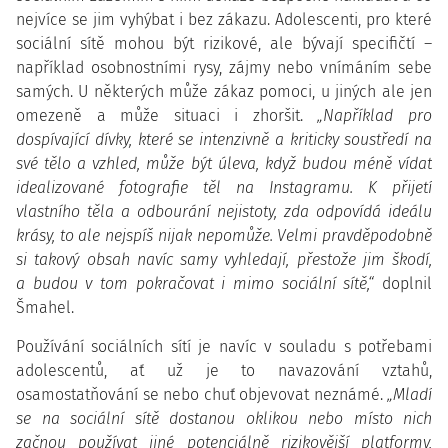
nejvíce se jim vyhýbat i bez zákazu. Adolescenti, pro které
sociální sítě mohou být rizikové, ale bývají specifičtí –
například osobnostními rysy, zájmy nebo vnímáním sebe
samých. U některých může zákaz pomoci, u jiných ale jen
omezeně a může situaci i zhoršit.
„Například pro
dospívající dívky, které se intenzivně a kriticky soustředí na
své tělo a vzhled, může být úleva, když budou méně vídat
idealizované fotografie těl na Instagramu. K přijetí
vlastního těla a odbourání nejistoty, zda odpovídá ideálu
krásy, to ale nejspíš nijak nepomůže. Velmi pravděpodobně
si takový obsah navíc samy vyhledají, přestože jim škodí,
a budou v tom pokračovat i mimo sociální sítě,“
doplnil
Šmahel.
Používání sociálních sítí je navíc v souladu s potřebami
adolescentů, ať už je to navazování vztahů,
osamostatňování se nebo chuť objevovat neznámé.
„Mladí
se na sociální sítě dostanou oklikou nebo místo nich
začnou používat jiné potenciálně rizikovější platformy,