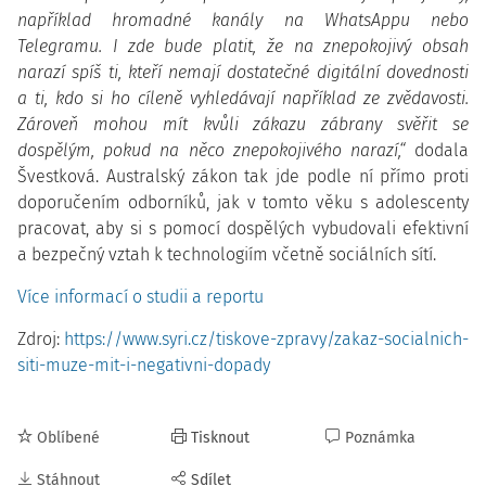
například hromadné kanály na WhatsAppu nebo
Telegramu. I zde bude platit, že na znepokojivý obsah
narazí spíš ti, kteří nemají dostatečné digitální dovednosti
a ti, kdo si ho cíleně vyhledávají například ze zvědavosti.
Zároveň mohou mít kvůli zákazu zábrany svěřit se
dospělým, pokud na něco znepokojivého narazí,“
dodala
Švestková. Australský zákon tak jde podle ní přímo proti
doporučením odborníků, jak v tomto věku s adolescenty
pracovat, aby si s pomocí dospělých vybudovali efektivní
a bezpečný vztah k technologiím včetně sociálních sítí.
Více informací o studii a reportu
Zdroj:
https://www.syri.cz/tiskove-zpravy/zakaz-socialnich-
siti-muze-mit-i-negativni-dopady
Oblíbené
Tisknout
Poznámka
Stáhnout
Sdílet