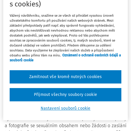
zdraví a zdravého dospívání. Podle odborníků
s cookies)
zapojených do Národního institutu SYRI jsou ale zákazy
pro věkovou skupinu od 13 do 16 let v oblasti digitálních
Vážený návštěvníku, snažíme se ze všech sil přinášet vysokou úroveň
technologií málo efektivní a potenciálně i škodlivé.
uživatelského komfortu při používání našich webových stránek. Mezi
základní předpoklady patří např. aby správně fungovalo vyhledávání,
abychom vás neobtěžovali nevhodnou reklamou nebo abychom měli
dostatek podnětů, jak web vylepšovat. Proto od Vás potřebujeme
Podle Adély Švestkové je pravdou, že adolescenti, kterým
souhlas se zpracováním souborů cookies, tj. malých souborů, které se
rodiče používání technologií zakazují, méně často narážejí
dočasně ukládají ve vašem prohlížeči. Předem děkujeme za udělení
na znepokojivý obsah.
„Zároveň mu ale podstatně hůř čelí,
souhlasu. Data využijeme ke zlepšování našich služeb a přizpůsobení
obsahu webu přímo Vám na míru.
Oznámení o ochraně osobních údajů a
pokud už se s ním setkají, protože s ním nemají zkušenosti
souborů cookie
a nemají dostatečné digitální dovednosti. Navíc se více
zdráhají rodičům svěřit a na nepříjemný zážitek zůstávají
Zamítnout vše kromě nutných cookies
sami,“
uvedla Švestková.
Rodiče, kteří používají jako hlavní strategii zákazy, tak
Přijmout všechny soubory cookie
mívají jen minimální přehled o tom, co jejich potomci
online dělají a s čím se setkávají. To se přitom nejvíce týká
Nastavení souborů cookie
právě obsahu, který může adolescenty rozhodit, jako je
vystavení nenávistným komentářům, nevyžádané zprávy
a fotografie se sexuálním obsahem nebo žádosti o zaslání