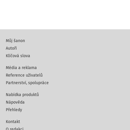
Můj šanon
Autoři
Klíčová slova
Média a reklama
Reference uživatelů
Partnerství, spolupráce
Nabídka produktů
Nápověda
Přehledy
Kontakt
O redakci