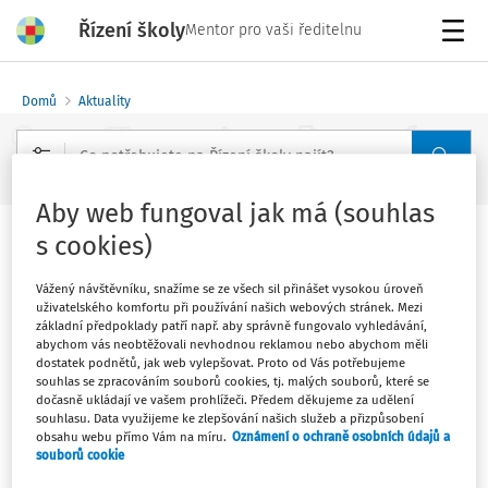
Řízení školy
Mentor pro vaši ředitelnu
Menu
Domů
Aktuality
Rozšířené vyhledávání
Aby web fungoval jak má (souhlas
s cookies)
Žáci II. st. ZŠ se 3. května vrátí ve
třech krajích do škol
Vážený návštěvníku, snažíme se ze všech sil přinášet vysokou úroveň
uživatelského komfortu při používání našich webových stránek. Mezi
Vydáno
:
26. 4. 2021
základní předpoklady patří např. aby správně fungovalo vyhledávání,
1 minuta čtení
abychom vás neobtěžovali nevhodnou reklamou nebo abychom měli
dostatek podnětů, jak web vylepšovat. Proto od Vás potřebujeme
Zdroj
:
MŠMT
souhlas se zpracováním souborů cookies, tj. malých souborů, které se
dočasně ukládají ve vašem prohlížeči. Předem děkujeme za udělení
Vláda na svém jednání 26. dubna rozhodla, že se od 3.
souhlasu. Data využijeme ke zlepšování našich služeb a přizpůsobení
května vrátí v Karlovarském, Královéhradeckém a
obsahu webu přímo Vám na míru.
Oznámení o ochraně osobních údajů a
souborů cookie
Plzeňském kraji rotačně žáci 2. stupňů základních škol.