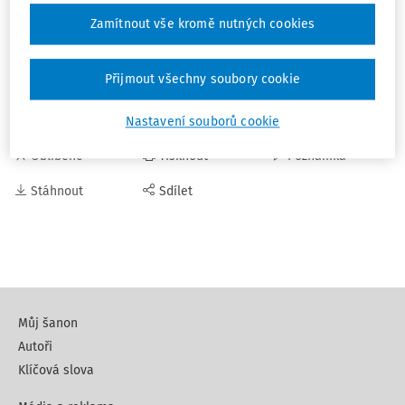
Zamítnout vše kromě nutných cookies
Zdroj:
https://www.msmt.cz/zaci-2-stupnu-zs-se-v-
nekterych-krajich-vrati-do-skol-3
Přijmout všechny soubory cookie
COVID-19
Nastavení souborů cookie
Oblíbené
Tisknout
Poznámka
Stáhnout
Sdílet
Můj šanon
Autoři
Klíčová slova