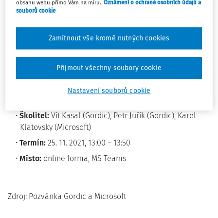
Na webináři vás provedou legislativou, představí
obsahu webu přímo Vám na míru.
Oznámení o ochraně osobních údajů a
praktické ukázky práce v programu a dovíte se více o
souborů cookie
řešení v cloudu a nástrojích Microsoft.
Zamítnout vše kromě nutných cookies
Registrace:
https://www.gordic.cz/skoleni/detail?
nazev=webinar-spisova-sluzba-skoly&termin=25-11-2021
Přijmout všechny soubory cookie
Pokud se nebudete moci webináře v tomto termínu
zúčastnit, ozvěte se na e-mail
marketing@gordic.cz
a
Nastavení souborů cookie
záznam z webináře vám bude po uskutečnění zaslán.
Školitel:
Vít Kasal (Gordic), Petr Juřík (Gordic), Karel
Klatovsky (Microsoft)
Termín:
25. 11. 2021, 13:00 – 13:50
Místo:
online forma, MS Teams
Zdroj: Pozvánka Gordic a Microsoft