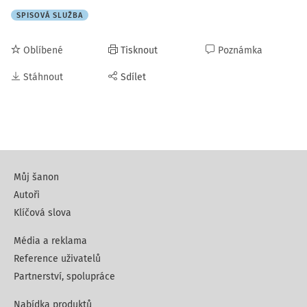
SPISOVÁ SLUŽBA
Oblíbené
Tisknout
Poznámka
Stáhnout
Sdílet
Můj šanon
Autoři
Klíčová slova
Média a reklama
Reference uživatelů
Partnerství, spolupráce
Nabídka produktů