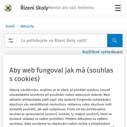
Řízení školy
Mentor pro vaši ředitelnu
Menu
Domů
Aktuality
Rozšířené vyhledávání
Webinář – Spisová služba pro školy
Aby web fungoval jak má (souhlas
Vydáno
:
11. 11. 2021
s cookies)
1 minuta čtení
Zdroj
:
Gordic
Vážený návštěvníku, snažíme se ze všech sil přinášet vysokou úroveň
uživatelského komfortu při používání našich webových stránek. Mezi
Bezplatný webinář o povinnosti vést spisovou službu v
základní předpoklady patří např. aby správně fungovalo vyhledávání,
elektronické podobě pro orgány veřejné moci pořádá
abychom vás neobtěžovali nevhodnou reklamou nebo abychom měli
dostatek podnětů, jak web vylepšovat. Proto od Vás potřebujeme
Gordic ve spolupráci s firmou Microsoft.
souhlas se zpracováním souborů cookies, tj. malých souborů, které se
dočasně ukládají ve vašem prohlížeči. Předem děkujeme za udělení
souhlasu. Data využijeme ke zlepšování našich služeb a přizpůsobení