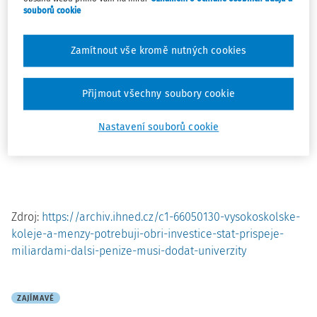
Většina vysokoškolských kolejí sídlí v desítky let starých
souborů cookie
budovách.
Ty by se poprvé od revoluce mohly dočkat větší
finanční injekce na rekonstrukce. Doteď museli jejich
Zamítnout vše kromě nutných cookies
správci hledat peníze na opravy hlavně ve svých zdrojích,
ušetřených především z poplatků od studentů.
Více o
investičním plánu ministerstva školství se dočtete v článku
Přijmout všechny soubory cookie
Aleny Skoupé a Jana Menšíka
.
Nastavení souborů cookie
Zdroj:
https://archiv.ihned.cz/c1-66050130-vysokoskolske-
koleje-a-menzy-potrebuji-obri-investice-stat-prispeje-
miliardami-dalsi-penize-musi-dodat-univerzity
ZAJÍMAVÉ