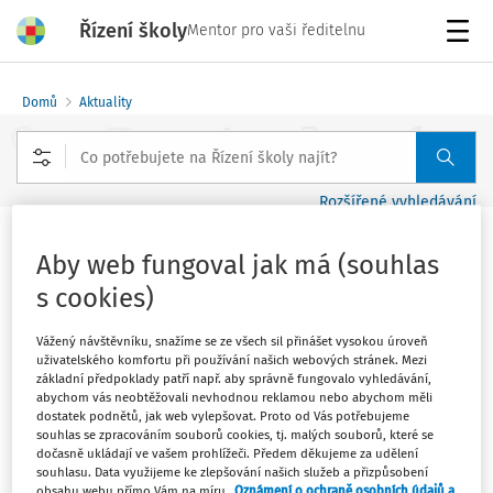
Řízení školy
Mentor pro vaši ředitelnu
Menu
Domů
Aktuality
Rozšířené vyhledávání
Vysokoškolské koleje a menzy
Aby web fungoval jak má (souhlas
potřebují obří investice.
s cookies)
Vydáno
:
15. 2. 2018
Vážený návštěvníku, snažíme se ze všech sil přinášet vysokou úroveň
1 minuta čtení
uživatelského komfortu při používání našich webových stránek. Mezi
Zdroj
:
iHned.cz
základní předpoklady patří např. aby správně fungovalo vyhledávání,
abychom vás neobtěžovali nevhodnou reklamou nebo abychom měli
Stát přispěje miliardami, další peníze musí dodat
dostatek podnětů, jak web vylepšovat. Proto od Vás potřebujeme
souhlas se zpracováním souborů cookies, tj. malých souborů, které se
univerzity
dočasně ukládají ve vašem prohlížeči. Předem děkujeme za udělení
souhlasu. Data využijeme ke zlepšování našich služeb a přizpůsobení
obsahu webu přímo Vám na míru.
Oznámení o ochraně osobních údajů a