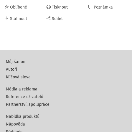
Oblíbené
Tisknout
Poznámka
Stáhnout
Sdílet
Můj šanon
Autoři
Klíčová slova
Média a reklama
Reference uživatelů
Partnerství, spolupráce
Nabídka produktů
Nápověda
Přehledy