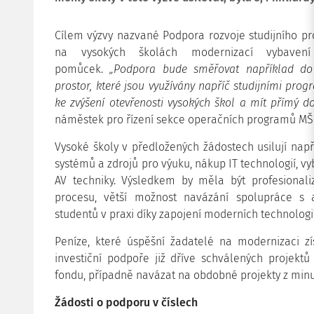
Cílem výzvy nazvané Podpora rozvoje studijního pros
na vysokých školách modernizací vybaven
pomůcek.
„Podpora bude směřovat například do 
prostor, které jsou využívány napříč studijními prog
ke zvýšení otevřenosti vysokých škol a mít přímý d
náměstek pro řízení sekce operačních programů MŠ
Vysoké školy v předložených žádostech usilují nap
systémů a zdrojů pro výuku, nákup IT technologií, v
AV techniky. Výsledkem by měla být profesiona
procesu, větší možnost navázání spolupráce s ap
studentů v praxi díky zapojení moderních technologií
Peníze, které úspěšní žadatelé na modernizaci zí
investiční podpoře již dříve schválených projekt
fondu, případně navázat na obdobné projekty z mi
Žádosti o podporu v číslech