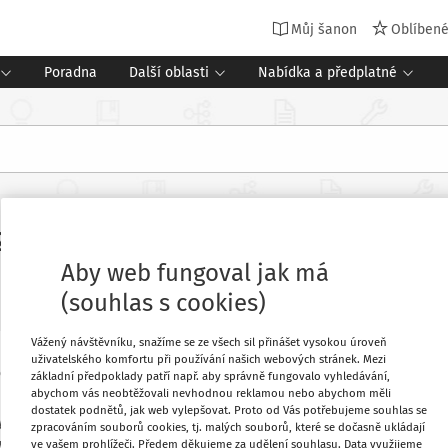
Můj šanon
Oblíben
Poradna
Další oblasti
Nabídka a předplatné
,2 mld. na modernizaci vybavení
Aby web fungoval jak má
(souhlas s cookies)
Vážený návštěvníku, snažíme se ze všech sil přinášet vysokou úroveň
uživatelského komfortu při používání našich webových stránek. Mezi
téměř 3,2 miliardy korun z Operačního
Oblíbené
základní předpoklady patří např. aby správně fungovalo vyhledávání,
abychom vás neobtěžovali nevhodnou reklamou nebo abychom měli
y zaměřené na zlepšení a modernizaci
dostatek podnětů, jak web vylepšovat. Proto od Vás potřebujeme souhlas se
vysokých škol. Celková částka, o kterou
zpracováním souborů cookies, tj. malých souborů, které se dočasně ukládají
Stáhnout
y korun.
ve vašem prohlížeči. Předem děkujeme za udělení souhlasu. Data využijeme