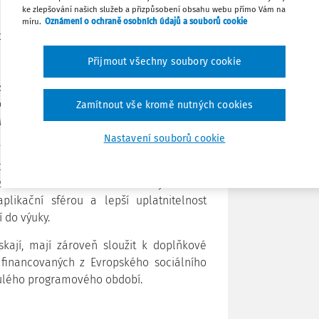
ke zlepšování našich služeb a přizpůsobení obsahu webu přímo Vám na
míru.
Oznámení o ochraně osobních údajů a souborů cookie
Tisknout
tředí na VŠ je zvýšit kvalitu vzdělávání
í či nákupem nových přístrojů a
Přijmout všechny soubory cookie
zlepšení knihoven, studoven a dalších
Sdílet
ramy. Předložené projekty by měly přispět
opad na studenty,“
říká Václav Velčovský,
Zamítnout vše kromě nutných cookies
Poznámka
MT.
Nastavení souborů cookie
říklad o dotace na pořízení informačních
ybavení jazykových učeben či modernizaci
lizace a modernizace celého výukového
likační sférou a lepší uplatnitelnost
 do výuky.
skají, mají zároveň sloužit k doplňkové
ů financovaných z Evropského sociálního
nulého programového období.