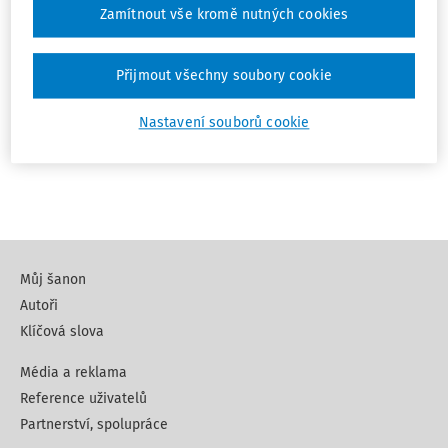
Zamítnout vše kromě nutných cookies
VZDĚLÁVÁNÍ
Přijmout všechny soubory cookie
Oblíbené
Tisknout
Poznámka
Nastavení souborů cookie
Stáhnout
Sdílet
Můj šanon
Autoři
Klíčová slova
Média a reklama
Reference uživatelů
Partnerství, spolupráce