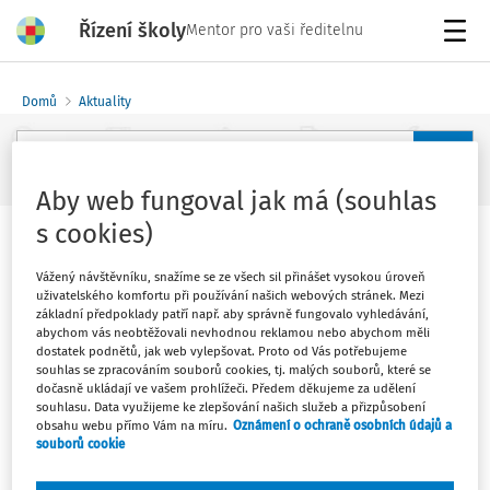
Řízení školy
Mentor pro vaši ředitelnu
Menu
Domů
Aktuality
Aby web fungoval jak má (souhlas
Rozšířené vyhledávání
s cookies)
Výroční zpráva o stavu a rozvoji
Vážený návštěvníku, snažíme se ze všech sil přinášet vysokou úroveň
vzdělávací soustavy za rok 2011
uživatelského komfortu při používání našich webových stránek. Mezi
základní předpoklady patří např. aby správně fungovalo vyhledávání,
Vydáno
:
9. 1. 2013
abychom vás neobtěžovali nevhodnou reklamou nebo abychom měli
1 minuta čtení
dostatek podnětů, jak web vylepšovat. Proto od Vás potřebujeme
Zdroj
:
MŠMT
souhlas se zpracováním souborů cookies, tj. malých souborů, které se
dočasně ukládají ve vašem prohlížeči. Předem děkujeme za udělení
souhlasu. Data využijeme ke zlepšování našich služeb a přizpůsobení
Ministerstvo školství, mládeže a tělovýchovy předkládá
obsahu webu přímo Vám na míru.
Oznámení o ochraně osobních údajů a
a zveřejňuje v souladu se školským zákonem Výroční
souborů cookie
zprávu o stavu a rozvoji vzdělávací soustavy za rok 2011.