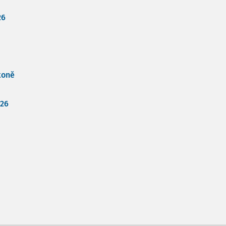
26
koně
026