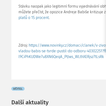
Stávku naopak jako legitimní formu vyjednávání obh
můžete přečíst, že opozice Andreje Babiše kritizuje z
platů o 15 procent
.
Zdroj:
https://www.novinky.cz/domaci/clanek/v-zivot
vladou-babis-se-tvrde-pustil-do-odboru-40302251?
l9CiPhKUDWe7u8XN6QeqA_PtJws_WLthXERjsz7tLsRk
UČITEL
Další aktuality