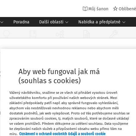
Můj šanon
Oblíben
Poradna
Další oblasti
Nabídka a předplatné
Aby web fungoval jak má
telé stojí za vládou. Babiš se tvrdě
(souhlas s cookies)
Vážený návštěvníku, snažíme se ze všech sil přinášet vysokou úroveň
uživatelského komfortu při používání našich webových stránek. Mezi
základní předpoklady patří např. aby správně fungovalo vyhledávání,
abychom vás neobtěžovali nevhodnou reklamou nebo abychom měli
 (ANO) na středeční ohlášenou stávku
Oblíbené
dostatek podnětů, jak web vylepšovat. Proto od Vás potřebujeme souhlas se
zpracováním souborů cookies, tj. malých souborů, které se dočasně ukládají
ra za vládou stojí a kabinet změny pod
ve vašem prohlížeči. Předem děkujeme za udělení souhlasu. Data využijeme
ke zlepšování našich služeb a přizpůsobení obsahu webu přímo Vám na
Stáhnout
míru.
Oznámení o ochraně osobních údajů a souborů cookie