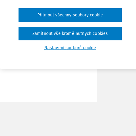
ajuje šéf ČSSD Jan Hamáček. V článku si
Tisknout
a to, že
nedodržela daný slib navýšení
Přijmout všechny soubory cookie
Sdílet
Zamítnout vše kromě nutných cookies
Nastavení souborů cookie
Poznámka
e-nemeli-tolik-penez-ucitele-stoji-za-
fbclid=IwAR0HHYpHkrwFay-