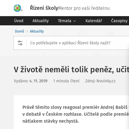
Řízení školy
Mentor pro vaši ředitelnu
Úvod
Aktuality
Témata
Kalendář
Časopisy
Domů
Aktuality
V životě neměli tolik peněz, uči
Vydáno
:
4. 11. 2019
1 minuta čtení
Zdroj
:
Novinky.cz
Právě těmito slovy reagoval premiér Andrej Babiš
v debatě v Českém rozhlase. Učitelé podle premié
nátlakem stávky nechystá.