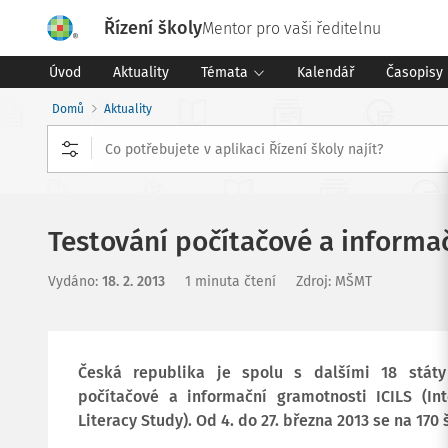
Řízení školy
Mentor pro vaši ředitelnu
Úvod
Aktuality
Témata
Kalendář
Časopisy
Domů
Aktuality
Testování počítačové a informač
Vydáno
:
18. 2. 2013
1 minuta čtení
Zdroj
:
MŠMT
Česká republika je spolu s dalšími 18 státy
počítačové a informační gramotnosti ICILS (In
Literacy Study). Od 4. do 27. března 2013 se na 170