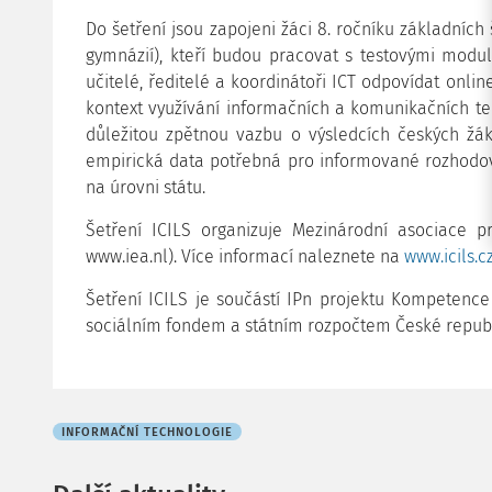
Do šetření jsou zapojeni žáci 8. ročníku základních 
gymnázií), kteří budou pracovat s testovými mod
učitelé, ředitelé a koordinátoři ICT odpovídat onli
kontext využívání informačních a komunikačních te
důležitou zpětnou vazbu o výsledcích českých žá
empirická data potřebná pro informované rozhodov
na úrovni státu.
Šetření ICILS organizuje Mezinárodní asociace p
www.iea.nl). Více informací naleznete na
www.icils.c
Šetření ICILS je součástí IPn projektu Kompetence
sociálním fondem a státním rozpočtem České republ
INFORMAČNÍ TECHNOLOGIE