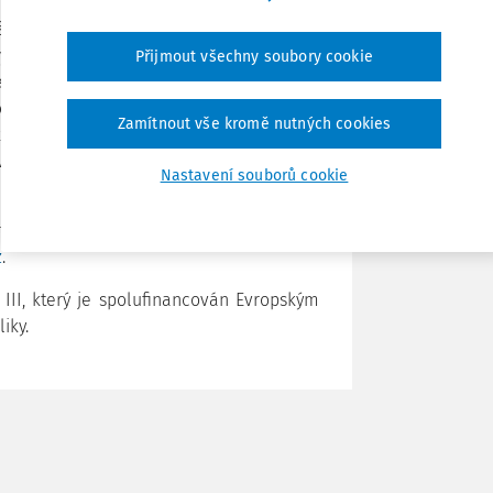
škol (a odpovídajících ročníků víceletých
Tisknout
uly a žákovským dotazníkem. Dále budou
Přijmout všechny soubory cookie
ne formou na dotazníkové otázky mapující
chnologií ve školách. Testování poskytne
Sdílet
Zamítnout vše kromě nutných cookies
ků v mezinárodním kontextu a poskytne
ání v rámci vzdělávací politiky zejména
Nastavení souborů cookie
Poznámka
ro hodnocení výsledků vzdělávání (IEA,
z
.
 III, který je spolufinancován Evropským
iky.