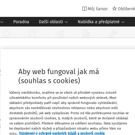
Můj šanon
Oblíben
Poradna
Další oblasti
Nabídka a předplatné
Aby web fungoval jak má
ní gramotnosti – ICILS
(souhlas s cookies)
Vážený návštěvníku, snažíme se ze všech sil přinášet vysokou úroveň
uživatelského komfortu při používání našich webových stránek. Mezi
základní předpoklady patří např. aby správně fungovalo vyhledávání,
abychom vás neobtěžovali nevhodnou reklamou nebo abychom měli
 zapojena do Mezinárodního šetření
Oblíbené
dostatek podnětů, jak web vylepšovat. Proto od Vás potřebujeme souhlas se
zpracováním souborů cookies, tj. malých souborů, které se dočasně ukládají
ternational Computer and Information
ve vašem prohlížeči. Předem děkujeme za udělení souhlasu. Data využijeme
 školách uskuteční hlavní sběr dat.
ke zlepšování našich služeb a přizpůsobení obsahu webu přímo Vám na
Stáhnout
míru.
Oznámení o ochraně osobních údajů a souborů cookie