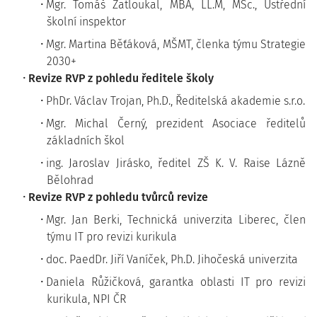
Mgr. Tomáš Zatloukal, MBA, LL.M, MSc., Ústřední
školní inspektor
Mgr. Martina Běťáková, MŠMT, členka týmu Strategie
2030+
Revize RVP z pohledu ředitele školy
PhDr. Václav Trojan, Ph.D., Ředitelská akademie s.r.o.
Mgr. Michal Černý, prezident Asociace ředitelů
základních škol
ing. Jaroslav Jirásko, ředitel ZŠ K. V. Raise Lázně
Bělohrad
Revize RVP z pohledu tvůrců revize
Mgr. Jan Berki, Technická univerzita Liberec, člen
týmu IT pro revizi kurikula
doc. PaedDr. Jiří Vaníček, Ph.D. Jihočeská univerzita
Daniela Růžičková, garantka oblasti IT pro revizi
kurikula, NPI ČR