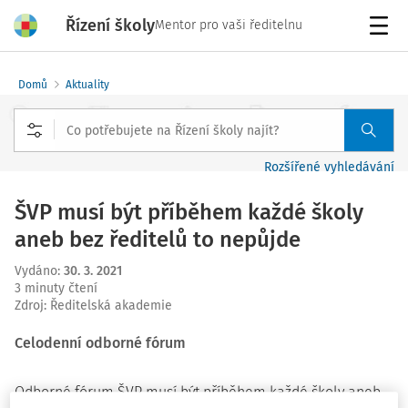
Řízení školy
Mentor pro vaši ředitelnu
Menu
Domů
Aktuality
Rozšířené vyhledávání
ŠVP musí být příběhem každé školy
aneb bez ředitelů to nepůjde
Vydáno
:
30. 3. 2021
3 minuty čtení
Zdroj
:
Ředitelská akademie
Celodenní odborné fórum
Odborné fórum ŠVP musí být příběhem každé školy aneb