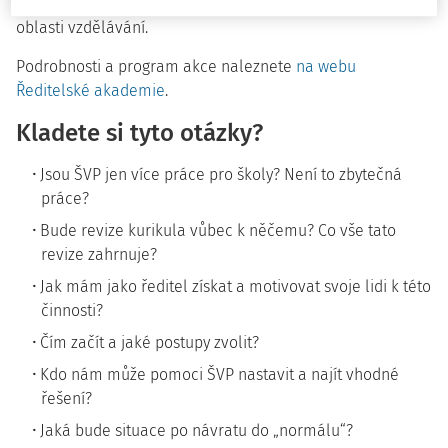
hosty - zkušenými řediteli škol a dalšími odborníky z
oblasti vzdělávání.
Podrobnosti a program akce naleznete
na webu
Ředitelské akademie
.
Kladete si tyto otázky?
Jsou ŠVP jen více práce pro školy? Není to zbytečná
práce?
Bude revize kurikula vůbec k něčemu? Co vše tato
revize zahrnuje?
Jak mám jako ředitel získat a motivovat svoje lidi k této
činnosti?
Čím začít a jaké postupy zvolit?
Kdo nám může pomoci ŠVP nastavit a najít vhodné
řešení?
Jaká bude situace po návratu do „normálu“?