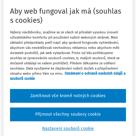
bez ředitelů to nepůjde
p
ř
inese cenné podn
ě
ty pro
ř
editele a jejich týmy, jak tento proces zvládnout, aby vedl
Aby web fungoval jak má (souhlas
skute
č
n
ě
k rozvoji d
ě
tí.
s cookies)
Přijďte se s námi dozvědět, jak změnit ŠVP ve skutečný
Vážený návštěvníku, snažíme se ze všech sil přinášet vysokou úroveň
příběh každé školy!
uživatelského komfortu při používání našich webových stránek. Mezi
základní předpoklady patří např. aby správně fungovalo vyhledávání,
KDY: 20.5.2021
abychom vás neobtěžovali nevhodnou reklamou nebo abychom měli
dostatek podnětů, jak web vylepšovat. Proto od Vás potřebujeme
ČAS: 9-16
souhlas se zpracováním souborů cookies, tj. malých souborů, které se
dočasně ukládají ve vašem prohlížeči. Předem děkujeme za udělení
HOD.
souhlasu. Data využijeme ke zlepšování našich služeb a přizpůsobení
KDE: ONLINE PLATFORMA ZOOM
obsahu webu přímo Vám na míru.
Oznámení o ochraně osobních údajů a
souborů cookie
CENA: 1 500 KČ VČ. DPH
URČENO PRO: ředitele škol, jejich zástupce i členy
Zamítnout vše kromě nutných cookies
širšího vedení
Objednávejte zde
Přijmout všechny soubory cookie
Přijďte hledat odpovědi, inspiraci, ale i poslechnout si
Nastavení souborů cookie
autentické zkušenosti a různé úhly pohledu spolu s našimi