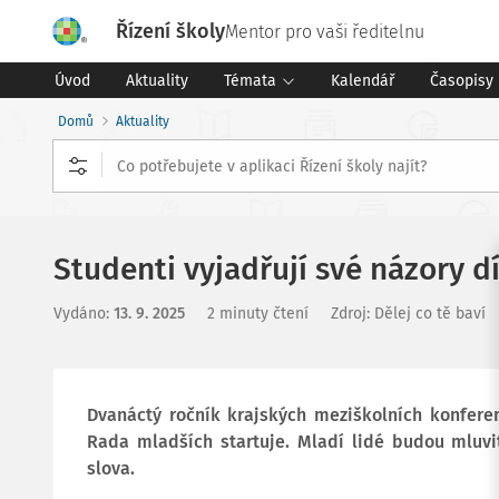
Řízení školy
Mentor pro vaši ředitelnu
Úvod
Aktuality
Témata
Kalendář
Časopisy
Domů
Aktuality
Studenti vyjadřují své názory 
Vydáno
:
13. 9. 2025
2 minuty čtení
Zdroj
:
Dělej co tě baví
Dvanáctý ročník krajských meziškolních konferen
Rada mladších startuje. Mladí lidé budou mluvit
slova.