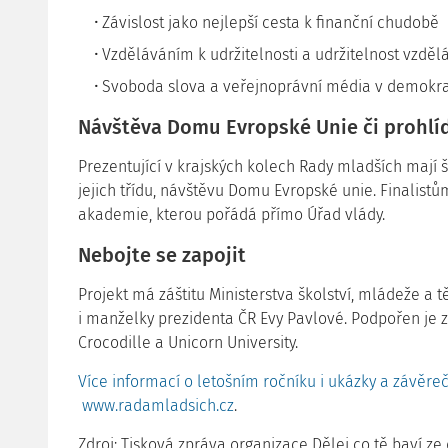
Závislost jako nejlepší cesta k finanční chudobě
Vzděláváním k udržitelnosti a udržitelnost vzděl
Svoboda slova a veřejnoprávní média v demokra
Návštěva Domu Evropské Unie či prohlí
Prezentující v krajských kolech Rady mladších mají š
jejich třídu, návštěvu Domu Evropské unie. Finalis
akademie, kterou pořádá přímo Úřad vlády.
Nebojte se zapojit
Projekt má záštitu Ministerstva školství, mládeže a t
i manželky prezidenta ČR Evy Pavlové. Podpořen je 
Crocodille a Unicorn University.
Více informací o letošním ročníku i ukázky a závěr
www.radamladsich.cz
.
Zdroj: Tisková zpráva organizace Dělej co tě baví ze 