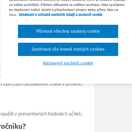
ve vašem prohlížeči. Předem děkujeme za udělení souhlasu. Data využijeme
entovat své názory a diskutovat
ke zlepšování našich služeb a přizpůsobení obsahu webu přímo Vám na
Tisknout
tí přes udržitelnost ve vzdělávání až po
míru.
Oznámení o ochraně osobních údajů a souborů cookie
Sdílet
Přijmout všechny soubory cookie
at
do 30. září 2025
.
ojektu Rada mladších
Poznámka
Zamítnout vše kromě nutných cookies
ektu?
Nastavení souborů cookie
4 krajů
a proběhnou na 8 místech,
ové, Jihlavě a Českých Budějovicích
v
kt vyvrcholí celostátním finále v prosinci
yužití v preventivních hodinách učiteli.
ročníku?