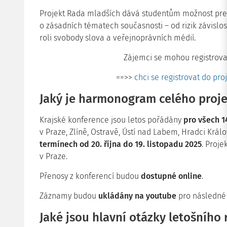
Projekt Rada mladších dává studentům možnost prez
o zásadních tématech současnosti – od rizik závislos
roli svobody slova a veřejnoprávních médií.
Zájemci se mohou registrov
==>>
chci se registrovat do pr
Jaký je harmonogram celého proj
Krajské konference jsou letos pořádány
pro všech 1
v Praze, Zlíně, Ostravě, Ústí nad Labem, Hradci Král
termínech od 20. října do 19. listopadu 2025
. Proje
v Praze.
Přenosy z konferencí budou
dostupné online
.
Záznamy budou
ukládány na youtube
pro následné v
Jaké jsou hlavní otázky letošního 