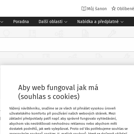
Můj šanon
Oblíben
Poradna
Další oblasti
Nabídka a předplatné
díky Radě mladších
Aby web fungoval jak má
(souhlas s cookies)
Vážený návštěvníku, snažíme se ze všech sil přinášet vysokou úroveň
cí i celorepublikového finále projektu
Oblíbené
uživatelského komfortu při používání našich webových stránek. Mezi
 o závislostech, vzdělávání i svobodě
základní předpoklady patří např. aby správně fungovalo vyhledávání,
abychom vás neobtěžovali nevhodnou reklamou nebo abychom měli
dostatek podnětů, jak web vylepšovat. Proto od Vás potřebujeme souhlas se
Stáhnout
zpracováním souborů cookies, tj. malých souborů, které se dočasně ukládají