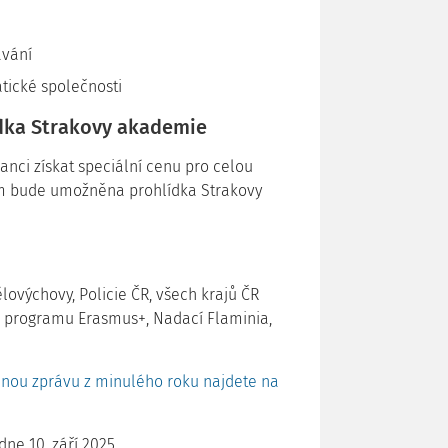
ávání
tické společnosti
dka Strakovy akademie
anci získat speciální cenu pro celou
tům bude umožněna prohlídka Strakovy
ělovýchovy, Policie ČR, všech krajů ČR
z programu Erasmus+, Nadací Flaminia,
ečnou zprávu z minulého roku najdete na
dne 10. září 2025