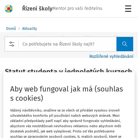
Řízení školy
Mentor pro vaši ředitelnu
Menu
Domů
Aktuality
Rozšířené vyhledávání
Statut studenta v jednoletých kurzech
cizích jazyků zůstává
Aby web fungoval jak má (souhlas
Vydáno
:
29. 8. 2013
s cookies)
2 minuty čtení
Zdroj
:
MŠMT
Vážený návštěvníku, snažíme se ze všech sil přinášet vysokou úroveň
MŠMT vydává seznam jazykových institucí s jednoletými
uživatelského komfortu při používání našich webových stránek. Mezi
základní předpoklady patří např. aby správně fungovalo vyhledávání,
pomaturitními kurzy cizích jazyků s celotýdenní denní
abychom vás neobtěžovali nevhodnou reklamou nebo abychom měli
výukou pro školní rok 2013/2014, jejichž účastníci budou
dostatek podnětů, jak web vylepšovat. Proto od Vás potřebujeme
souhlas se zpracováním souborů cookies, tj. malých souborů, které se