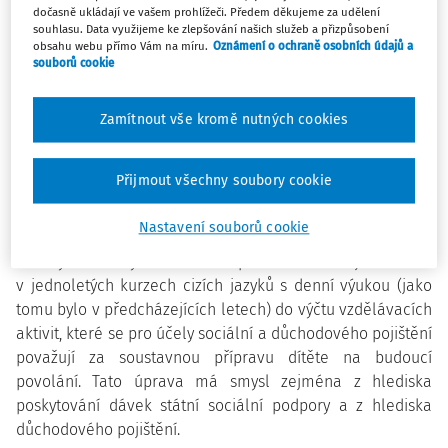
mít statut studenta.
dočasně ukládají ve vašem prohlížeči. Předem děkujeme za udělení
souhlasu. Data využijeme ke zlepšování našich služeb a přizpůsobení
obsahu webu přímo Vám na míru.
Oznámení o ochraně osobních údajů a
Na základě četných žádostí o ujasnění postavení žáků v
souborů cookie
jednoletém pomaturitním kurzu cizích jazyků s celotýdenní
denní výukou ve školním v roce 2013/14 MŠMT sděluje, že
Zamítnout vše kromě nutných cookies
v nejbližších dnech bude zveřejněna ve Sbírce zákonů
novela zákona č. 117/1995 Sb., o státní sociální podpoře a
novela zákona č. 155/1995 Sb., o důchodovém pojištění,
Přijmout všechny soubory cookie
která
znovu status studenta účastníkům uvedených
kurzů přiznává.
Nastavení souborů cookie
Novely uvedených zákonů opětovně zařazují studium
v jednoletých kurzech cizích jazyků s denní výukou (jako
tomu bylo v předcházejících letech) do výčtu vzdělávacích
aktivit, které se pro účely sociální a důchodového pojištění
považují za soustavnou přípravu dítěte na budoucí
povolání. Tato úprava má smysl zejména z hlediska
poskytování dávek státní sociální podpory a z hlediska
důchodového pojištění.