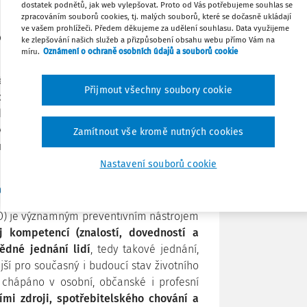
dostatek podnětů, jak web vylepšovat. Proto od Vás potřebujeme souhlas se
zpracováním souborů cookies, tj. malých souborů, které se dočasně ukládají
ve vašem prohlížeči. Předem děkujeme za udělení souhlasu. Data využijeme
Tisknout
tele úspěšnosti pro následující dekádu.
ke zlepšování našich služeb a přizpůsobení obsahu webu přímo Vám na
míru.
Oznámení o ochraně osobních údajů a souborů cookie
 plánů.
Sdílet
émata jako je spravedlivá transformace,
Přijmout všechny soubory cookie
čnost, zdraví a wellbeing, biodiverzita a
ekonomickými tématy, kompetence pro
Poznámka
voj zelených dovedností pro trh práce,
Zamítnout vše kromě nutných cookies
az na standardy kvality a certifikace v
Nastavení souborů cookie
a PESTEL analýza
VO) je významným preventivním nástrojem
oj kompetencí (znalostí, dovedností a
ědné jednání lidí
, tedy takové jednání,
jší pro současný i budoucí stav životního
 chápáno v osobní, občanské i profesní
ími zdroji, spotřebitelského chování a