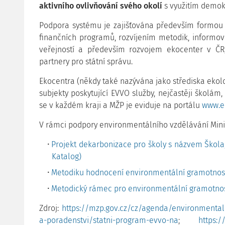
aktivního ovlivňování svého okolí
s využitím demok
Podpora systému je zajišťována především formou 
finančních programů, rozvíjením metodik, informov
veřejností a především rozvojem ekocenter v ČR,
partnery pro státní správu.
Ekocentra (někdy také nazývána jako střediska ekolo
subjekty poskytující EVVO služby, nejčastěji školám
se v každém kraji a MŽP je eviduje na portálu
www.e
V rámci podpory environmentálního vzdělávání Minis
Projekt dekarbonizace pro školy s názvem Škola,
Katalog)
Metodiku hodnocení environmentální gramotnost
Metodický rámec pro environmentální gramotnos
Zdroj:
https://mzp.gov.cz/cz/agenda/environmental
a-poradenstvi/statni-program-evvo-na
;
https: