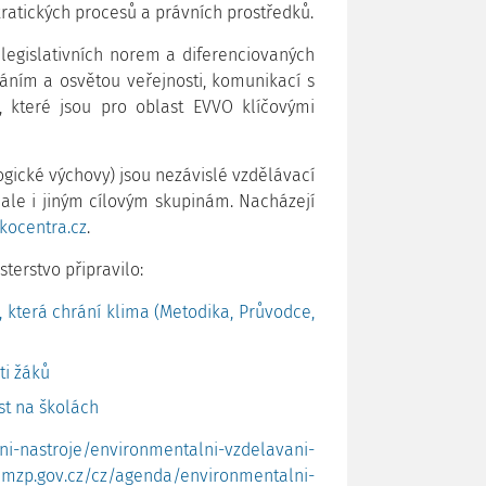
ratických procesů a právních prostředků.
legislativních norem a diferenciovaných
áním a osvětou veřejnosti, komunikací s
 které jsou pro oblast EVVO klíčovými
gické výchovy) jsou nezávislé vzdělávací
, ale i jiným cílovým skupinám. Nacházejí
kocentra.cz
.
terstvo připravilo:
 která chrání klima (Metodika, Průvodce,
i žáků
t na školách
ni-nastroje/environmentalni-vzdelavani-
//mzp.gov.cz/cz/agenda/environmentalni-