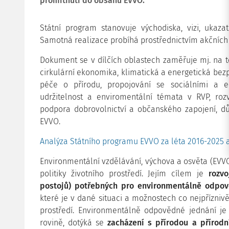
promítnutí do obsahu EVVO.
Státní program stanovuje východiska, vizi, ukaza
Samotná realizace probíhá prostřednictvím akčních
Dokument se v dílčích oblastech zaměřuje mj. na t
cirkulární ekonomika, klimatická a energetická bezpe
péče o přírodu, propojování se sociálními a 
udržitelnost a enviromentální témata v RVP, roz
podpora dobrovolnictví a občanského zapojení, důr
EVVO.
Analýza Státního programu EVVO za léta 2016-2025 
Environmentální vzdělávání, výchova a osvěta (EV
politiky životního prostředí. Jejím cílem je
rozv
postojů) potřebných pro environmentálně odpov
které je v dané situaci a možnostech co nejpříznivě
prostředí. Environmentálně odpovědné jednání je
rovině, dotýká se
zacházení s přírodou a přírodn