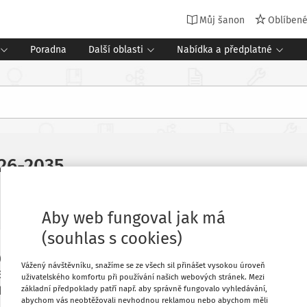
Můj šanon
Oblíben
Poradna
Další oblasti
Nabídka a předplatné
026-2035
2 minuty čtení
Zdroj
:
MZP
Aby web fungoval jak má
(souhlas s cookies)
ev jako jsou např. změna klimatu či
Oblíbené
Vážený návštěvníku, snažíme se ze všech sil přinášet vysokou úroveň
 EVVO klade také důraz na budování
uživatelského komfortu při používání našich webových stránek. Mezi
základní předpoklady patří např. aby správně fungovalo vyhledávání,
uální i celospolečenské úrovni a jejich
Stáhnout
abychom vás neobtěžovali nevhodnou reklamou nebo abychom měli