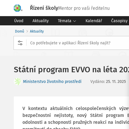
Řízení školy
Mentor pro vaši ředitelnu
Úvod
Aktuality
Témata
Kalendář
Časopisy
Domů
Aktuality
Státní program EVVO na léta 2
Ministerstvo životního prostředí
Vydáno
:
25. 11. 2025
V kontextu aktuálních celospolečenských výz
bezpečnostní nejistoty, nový Státní program
odolnosti a schopnosti pružných reakcí na individ