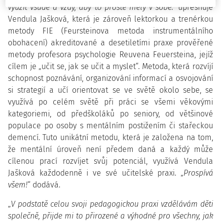
využít všude a vždy, aby to prostě měly v sobě.“
upřesňuje
Vendula Jašková, která je zároveň lektorkou a trenérkou
metody FIE (Feursteinova metoda instrumentálního
obohacení) akreditované a desetiletími praxe prověřené
metody profesora psychologie Reuvena Feuersteina, jejíž
cílem je „učit se, jak se učit a myslet“. Metoda, která rozvíjí
schopnost poznávání, organizování informací a osvojování
si strategií a učí orientovat se ve světě okolo sebe, se
využívá po celém světě při práci se všemi věkovými
kategoriemi, od předškoláků po seniory, od většinové
populace po osoby s mentálním postižením či stařeckou
demencí. Tuto unikátní metodu, která je založena na tom,
že mentální úroveň není předem daná a každý může
cílenou prací rozvíjet svůj potenciál, využívá Vendula
Jašková každodenně i ve své učitelské praxi. „
Prospívá
všem!
“ dodává.
„
V podstatě celou svoji pedagogickou praxi vzdělávám děti
společně, přijde mi to přirozené a výhodné pro všechny, jak