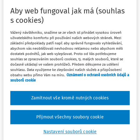
učitel víru ve všechny děti, že to zvládnou, tak to prostě
zvládnou, bez ohledu na jejich „limit“,“ říká Vendula
Aby web fungoval jak má (souhlas
Jašková, učitelka a spoluzakladatelka Otevřené třídy v
s cookies)
Třebíči, která sice spadá pod běžnou školu, ale funguje
trochu jinak.
Vážený návštěvníku, snažíme se ze všech sil přinášet vysokou úroveň
uživatelského komfortu při používání našich webových stránek. Mezi
základní předpoklady patří např. aby správně fungovalo vyhledávání,
Především je založena na respektu k individualitě dítěte a
abychom vás neobtěžovali nevhodnou reklamou nebo abychom měli
jeho tempu a hlavní důraz klade na komunikaci a
dostatek podnětů, jak web vylepšovat. Proto od Vás potřebujeme
souhlas se zpracováním souborů cookies, tj. malých souborů, které se
spolupráci. Dětem se zde nepředkládají hotové informace,
dočasně ukládají ve vašem prohlížeči. Předem děkujeme za udělení
na vše si musí přijít samy a učitel je zde spíš laskavým
souhlasu. Data využijeme ke zlepšování našich služeb a přizpůsobení
obsahu webu přímo Vám na míru.
Oznámení o ochraně osobních údajů a
průvodcem než přísnou autoritou. Otevřená třída je již ze
souborů cookie
své podstaty inkluzivní. „
V současné době mám třídu, ve
které pracuji diferencovaně se všemi dětmi, což znamená,
Zamítnout vše kromě nutných cookies
že vím, kdo co a jak potřebuje. Někomu jde čtení bez
problémů a někomu zase matematika, každý má dostatek
času a podpory tak, aby to zvládl sám. Nejde mi o to dítěti
Přijmout všechny soubory cookie
dělat medvědí službu, jde o to, aby se všechny děti o sebe
uměly sami postarat a poradit si se vším, co je v životě čeká.
Nastavení souborů cookie
Učím děti tak, aby si vše promyslely a svoje postupy mohly