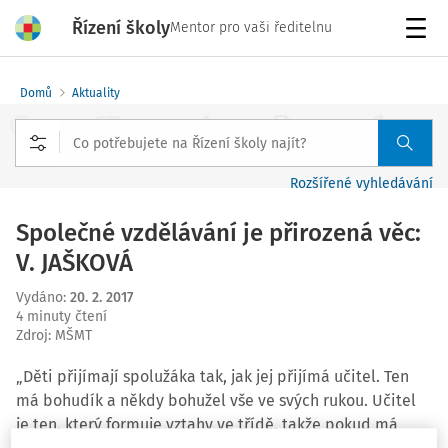
Řízení školy
Mentor pro vaši ředitelnu
Menu
Domů
Aktuality
Rozšířené vyhledávání
Společné vzdělávání je přirozená věc:
V. JAŠKOVÁ
Vydáno
:
20. 2. 2017
4 minuty čtení
Zdroj
:
MŠMT
„Děti přijímají spolužáka tak, jak jej přijímá učitel. Ten
má bohudík a někdy bohužel vše ve svých rukou. Učitel
je ten, který formuje vztahy ve třídě, takže pokud má