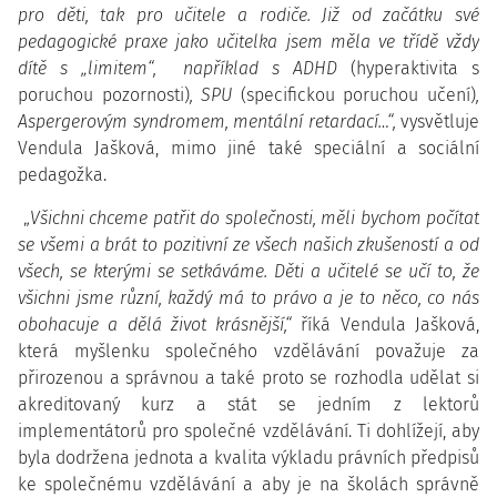
pro děti, tak pro učitele a rodiče. Již od začátku své
pedagogické praxe jako učitelka jsem měla ve třídě vždy
dítě s „limitem“, například s ADHD
(hyperaktivita s
poruchou pozornosti)
, SPU
(specifickou poruchou učení)
,
Aspergerovým syndromem, mentální retardací…“,
vysvětluje
Vendula Jašková, mimo jiné také speciální a sociální
pedagožka.
„
Všichni chceme patřit do společnosti, měli bychom počítat
se všemi a brát to pozitivní ze všech našich zkušeností a od
všech, se kterými se setkáváme. Děti a učitelé se učí to, že
všichni jsme různí, každý má to právo a je to něco, co nás
obohacuje a dělá život krásnější,“
říká Vendula Jašková,
která myšlenku společného vzdělávání považuje za
přirozenou a správnou a také proto se rozhodla udělat si
akreditovaný kurz a stát se jedním z lektorů
implementátorů pro společné vzdělávání. Ti dohlížejí, aby
byla dodržena jednota a kvalita výkladu právních předpisů
ke společnému vzdělávání a aby je na školách správně