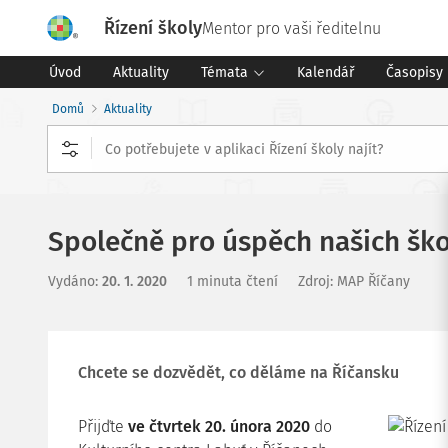
Řízení školy
Mentor pro vaši ředitelnu
Úvod
Aktuality
Témata
Kalendář
Časopisy
Domů
Aktuality
Společně pro úspěch našich ško
Vydáno
:
20. 1. 2020
1 minuta čtení
Zdroj
:
MAP Říčany
Chcete se dozvědět, co děláme na Říčansku
Přijďte
ve čtvrtek 20. února 2020
do