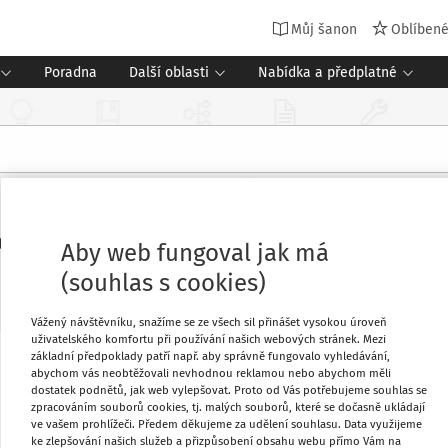
Můj šanon
Oblíben
Poradna
Další oblasti
Nabídka a předplatné
l a dětí?
Aby web fungoval jak má
(souhlas s cookies)
Vážený návštěvníku, snažíme se ze všech sil přinášet vysokou úroveň
uživatelského komfortu při používání našich webových stránek. Mezi
základní předpoklady patří např. aby správně fungovalo vyhledávání,
Oblíbené
abychom vás neobtěžovali nevhodnou reklamou nebo abychom měli
dostatek podnětů, jak web vylepšovat. Proto od Vás potřebujeme souhlas se
zpracováním souborů cookies, tj. malých souborů, které se dočasně ukládají
ve vašem prohlížeči. Předem děkujeme za udělení souhlasu. Data využijeme
Stáhnout
ke zlepšování našich služeb a přizpůsobení obsahu webu přímo Vám na