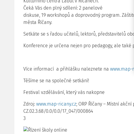
Kulturního centra Labuť v Říčanech.
Čeká Vás den plný sdílení: 2 panelové
diskuse, 19 workshopů a doprovodný program. Záštitu
města Říčany.
Setkáte se s řadou učitelů, lektorů, představitelů ob
Konference je určena nejen pro pedagogy, ale také pr
Více informací a přihlášku naleznete na
www.map-ri
Těšíme se na společné setkání!
Festival vzdělávání, který vás nakopne
Zdroj:
www.map-ricany.cz
; ORP Říčany – Místní akční 
CZ.02.3.68/0.0/0.0/17_047/000864
3