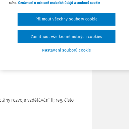
míru.
Oznámení o ochraně osobních údajů a souborů cookie
Tisknout
 převzal Mgr. Vladimír Kořen, starosta
Přijmout všechny soubory cookie
Sdílet
cí i dalších aktérů ve vzdělávání.
Zamítnout vše kromě nutných cookies
o zřizovatele, rodiče a veřejnost.
Poznámka
Nastavení souborů cookie
cany.cz
plány rozvoje vzdělávání II; reg. číslo