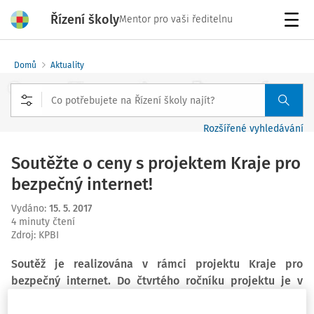
Řízení školy
Mentor pro vaši ředitelnu
Menu
Domů
Aktuality
Rozšířené vyhledávání
Soutěžte o ceny s projektem Kraje pro
bezpečný internet!
Vydáno
:
15. 5. 2017
4 minuty čtení
Zdroj
:
KPBI
Soutěž je realizována v rámci projektu Kraje pro
bezpečný internet. Do čtvrtého ročníku projektu je v
současné době zapojeno všech čtrnáct krajů ČR. Hlavní