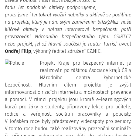
osvětě v oblasti Internetové bezpečnosti. Již
řadu let podobné aktivity podporujeme,
proto jsme i tentokrát využili nabídky a aktivně se podílíme
na projektu, který je nám svým zaměřením blízký.Mezi naše
klíčové aktivity v oblasti internetové bezpečnosti patří
provozování Národního bezpečnostního týmu CSIRT.CZ
nebo projekt, jehož hlavní součástí je router Turris,“ u
vedl
Ondřej Filip
, výkonný ředitel sdružení CZ.NIC.
Projekt Kraje pro bezpečný internet je
realizován po záštitou Asociace krajů ČR a
Národního centra kybernetické
bezpečnosti. Hlavním cílem projektu je zvýšit
informovanost o rizicích internetu a možnostech prevence
a pomoci. V rámci projektu jsou kromě e-learningových
kurzů pro žáky a studenty, připraveny lekce pro učitele,
rodiče a veřejnost, sociální pracovníky a policisty.
V loňském roce byly představeny videospoty pro seniory.
V tomto roce budou také realizovány prezenční semináře
či připraveny videospoty pro děti do nízkoprahových