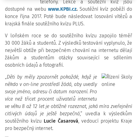
telefony. Lekce a soutěžní kvíz jsou
dostupné na webu
www.KPBI.cz
.
Soutěžní kvíz poběží do
konce října 2017. Poté bude následovat losování vítězů a
krajská finále soutěžního kvízu PLUS.
V loňském roce se do soutěžního kvízu zapojilo téměř
30 000 žáků a studentů. Z výsledků testování vyplynulo, že
největší obtíže při bezpečném chování na internetu dělají
žákům a studentům otázky související se sdílením
osobních údajů a fotografií.
„
Děti by měly zpozornět pokaždé, když je
někdo v on-line prostředí žádá, aby uvedly
svoje jméno, adresu či datum narození. Pro
více než třicet procent uživatelů internetu
ve věku 8 až 12 let je obtížné rozeznat, jaká míra zveřejnění
citlivých údajů je ještě bezpečná
,“ uvedla k výsledkům
soutěžního kvízu
Lucie Časarová
, vedoucí projektu Kraje
pro bezpečný internet.