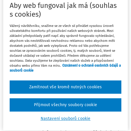
cílovou skupinou, kterou se projekt snaží oslovit, jsou
Aby web fungoval jak má (souhlas
žáci a studenti základních a středních škol.
s cookies)
Pro žáky a
Vážený návštěvníku, snažíme se ze všech sil přinášet vysokou úroveň
studenty je
uživatelského komfortu při používání našich webových stránek. Mezi
základní předpoklady patří např. aby správně fungovalo vyhledávání,
připraveno
abychom vás neobtěžovali nevhodnou reklamou nebo abychom měli
devět e-learningových lekcí, na které navazuje soutěžní
dostatek podnětů, jak web vylepšovat. Proto od Vás potřebujeme
znalostní kvíz. Po správném zodpovězení dvaceti otázek
souhlas se zpracováním souborů cookies, tj. malých souborů, které se
dočasně ukládají ve vašem prohlížeči. Předem děkujeme za udělení
z oblasti bezpečného chování na internetu jsou soutěžící
souhlasu. Data využijeme ke zlepšování našich služeb a přizpůsobení
zařazeni do losování o hodnotné ceny. Žáci a studenti si
obsahu webu přímo Vám na míru.
Oznámení o ochraně osobních údajů a
souborů cookie
také mohou po absolvování soutěžního kvízu zasoutěžit i
v Kvízu PLUS, který je určen pro opravdové znalce
problematiky elektronické bezpečnosti a opět zde mohou
Zamítnout vše kromě nutných cookies
získat hodnotné ceny od partnerů projektu sdružení CZ.NIC,
společností Microsoft a GORDIC.
Přijmout všechny soubory cookie
Každý měsíc také probíhá losování mezi
účastníky soutěžního kvízu a Kvízu PLUS,
Nastavení souborů cookie
kde opět mohou soutěžící vyhrát mobilní