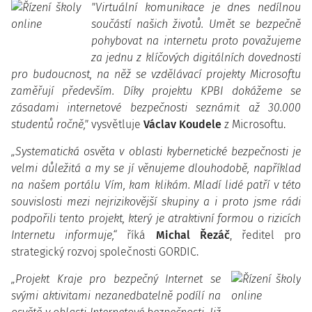
"Virtuální komunikace je dnes nedílnou
součástí našich životů. Umět se bezpečně
pohybovat na internetu proto považujeme
za jednu z klíčových digitálních dovedností
pro budoucnost, na něž se vzdělávací projekty Microsoftu
zaměřují především. Díky projektu KPBI dokážeme se
zásadami internetové bezpečnosti seznámit až 30.000
studentů ročně,"
vysvětluje
Václav Koudele
z Microsoftu.
„Systematická osvěta v oblasti kybernetické bezpečnosti je
velmi důležitá a my se jí věnujeme dlouhodobě, například
na našem portálu Vím, kam klikám. Mladí lidé patří v této
souvislosti mezi nejrizikovější skupiny a i proto jsme rádi
podpořili tento projekt, který je atraktivní formou o rizicích
Internetu informuje,“
říká
Michal Řezáč
, ředitel pro
strategický rozvoj společnosti GORDIC.
„Projekt Kraje pro bezpečný Internet se
svými aktivitami nezanedbatelně podílí na