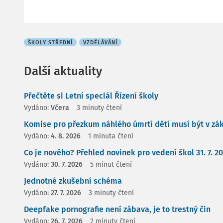
ŠKOLY STŘEDNÍ
VZDĚLÁVÁNÍ
Další aktuality
Přečtěte si Letní speciál Řízení školy
Vydáno:
Včera
3 minuty čtení
Komise pro přezkum náhlého úmrtí dětí musí být v zá
Vydáno:
4. 8. 2026
1 minuta čtení
Co je nového? Přehled novinek pro vedení škol 31. 7. 2
Vydáno:
30. 7. 2026
5 minut čtení
Jednotné zkušební schéma
Vydáno:
27. 7. 2026
3 minuty čtení
Deepfake pornografie není zábava, je to trestný čin
Vydáno:
26. 7. 2026
2 minuty čtení