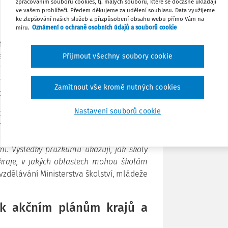
zpracováním souborů cookies, tj. malých souborů, které se dočasně ukládají
rčit priority krajů a škol v oblasti
Stáhnout
ve vašem prohlížeči. Předem děkujeme za udělení souhlasu. Data využijeme
ke zlepšování našich služeb a přizpůsobení obsahu webu přímo Vám na
míru.
Oznámení o ochraně osobních údajů a souborů cookie
Tisknout
frastruktury. Silný zájem je také o rozvoj
zaměstnavateli. Největší bariéru této
Přijmout všechny soubory cookie
h s povinnými zdravotními prohlídkami a
Sdílet
rajích se dále potýká s nedostatečnou
Zamítnout vše kromě nutných cookies
covním prostředí.
Poznámka
Nastavení souborů cookie
terý zároveň přinesl řadu příkladů dobré
t. Z jejich zkušeností budou těžit v rámci
mami. Výsledky průzkumu ukazují, jak školy
 kraje, v jakých oblastech mohou školám
 vzdělávání Ministerstva školství, mládeže
k akčním plánům krajů a