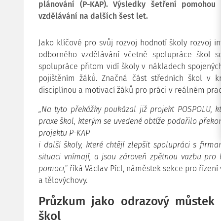
plánování (P-KAP). Výsledky šetření pomohou u
vzdělávání na dalších šest let.
Jako klíčové pro svůj rozvoj hodnotí školy rozvoj in
odborného vzdělávání včetně spolupráce škol se 
spolupráce přitom vidí školy v nákladech spojenýc
pojištěním žáků. Značná část středních škol v k
disciplínou a motivací žáků pro práci v reálném pra
„Na tyto překážky poukázal již projekt POSPOLU, k
praxe škol, kterým se uvedené obtíže podařilo překona
projektu P-KAP
i další školy, které chtějí zlepšit spolupráci s fir
situaci vnímají, a jsou zároveň zpětnou vazbu pro
pomoci,“
říká Václav Pícl, náměstek sekce pro řízení
a tělovýchovy.
Průzkum jako odrazový můstek 
škol