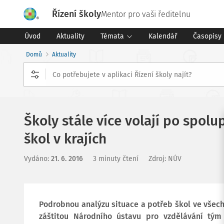
Řízení školy
Mentor pro vaši ředitelnu
Úvod
Aktuality
Témata
Kalendář
Časopisy
Domů
Aktuality
Školy stále více volají po spol
škol v krajích
Vydáno
:
21. 6. 2016
3 minuty čtení
Zdroj
:
NÚV
Podrobnou analýzu situace a potřeb škol ve všech
záštitou Národního ústavu pro vzdělávání tým