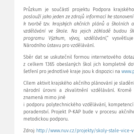
Průzkum je součástí projektu Podpora krajskéh
poslouží jako jeden ze zdrojů informací ke stanovení 
k tvorbě tzv. krajských akčních plánů a školních a
vzdělávání ve škole. Na jejich základě budou š
programu Výzkum, vývoj, vzdělávání,“
vysvětluje
Národního ústavu pro vzdělávání.
Sběr dat se uskutečnil formou internetového dota
z celkem 1365 obeslaných škol jich kompletně dot
šetření pro jednotlivé kraje jsou k dispozici na
www.p
Cílem aktivit krajského akčního plánování je sladění
národní úrovni a zkvalitnění vzdělávání. Kromě
znamená mimo jiné
i podporu polytechnického vzdělávání, kompetencí
poradenství. Projekt P-KAP bude v procesu akčníh
metodickou podporu.
Zdroj:
http://www.nuv.cz/projekty/skoly-stale-vice-