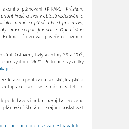
o akčního plánování (P-KAP).
„Průzkum
priorit krajů a škol v oblasti vzdělávání a
kčních plánů či plánů aktivit pro rozvoj
koly moci čerpat finance z Operačního
 Helena Úlovcová, pověřená řízením
zování. Osloveny byly všechny SŠ a VOŠ,
azník vyplnilo 96 %. Podrobné výsledky
kap.cz
.
 vzdělávací politiky na školské, krajské a
 spolupráce škol se zaměstnavateli to
 k podnikavosti nebo rozvoj kariérového
o plánování školám i krajům poskytovat
volaji-po-spolupraci-se-zamestnavateli