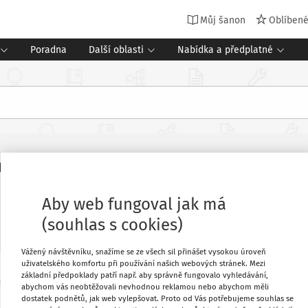
Můj šanon
Oblíben
Poradna
Další oblasti
Nabídka a předplatné
upráci se zaměstnavateli: výzkum pro
Aby web fungoval jak má
(souhlas s cookies)
Vážený návštěvníku, snažíme se ze všech sil přinášet vysokou úroveň
uživatelského komfortu při používání našich webových stránek. Mezi
základní předpoklady patří např. aby správně fungovalo vyhledávání,
 krajích České republiky zpracoval pod
Oblíbené
abychom vás neobtěžovali nevhodnou reklamou nebo abychom měli
 projektu Podpora krajského akčního
dostatek podnětů, jak web vylepšovat. Proto od Vás potřebujeme souhlas se