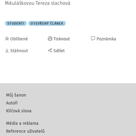
Mikuláškovou Tereza slachová
STUDENTI
OTEVŘENÝ ČLÁNEK
Oblíbené
Tisknout
Poznámka
Stáhnout
Sdílet
Můj šanon
Autoři
Klíčová slova
Média a reklama
Reference uživatelů