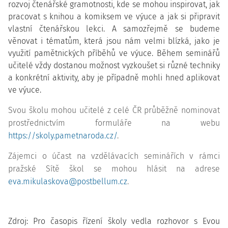
rozvoj čtenářské gramotnosti, kde se mohou inspirovat, jak
pracovat s knihou a komiksem ve výuce a jak si připravit
vlastní čtenářskou lekci. A samozřejmě se budeme
věnovat i tématům, která jsou nám velmi blízká, jako je
využití pamětnických příběhů ve výuce. Během seminářů
učitelé vždy dostanou možnost vyzkoušet si různé techniky
a konkrétní aktivity, aby je případně mohli hned aplikovat
ve výuce.
Svou školu mohou učitelé z celé ČR průběžně nominovat
prostřednictvím formuláře na webu
https://skoly.pametnaroda.cz/
.
Zájemci o účast na vzdělávacích seminářích v rámci
pražské Sítě škol se mohou hlásit na adrese
eva.mikulaskova@postbellum.cz
.
Zdroj: Pro časopis řízení školy vedla rozhovor s Evou