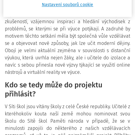
Nastavení souborů cookie
učitelé dostanou možnost potkat se se svými kolegy z
jiných škol, což je samo o sobě důležité pro výměnu
zkušeností, vzájemnou inspiraci a hledání východisek z
problémů, se kterými se při výuce potýkají. A zadruhé by
motivem těchto setkání měla být společná vůle vzdělávat
se a objevovat nové způsoby, jak lze učit moderní dějiny.
Obojí je velmi aktuální zejména v souvislosti s distanční
výukou, která uvrhla nejen žáky, ale i učitele do izolace a
navíc s sebou přinesla nové výzvy týkající se využití online
nástrojů a virtuální reality ve výuce.
Kdo se tedy může do projektu
přihlásit?
V Síti škol jsou vítány školy z celé České republiky. Učitelé z
kteréhokoliv kouta naší země mohou nominovat svou
školu do Sítě škol Paměti národa v případě, že se v
minulosti zapojili do některého z našich vzdělávacích