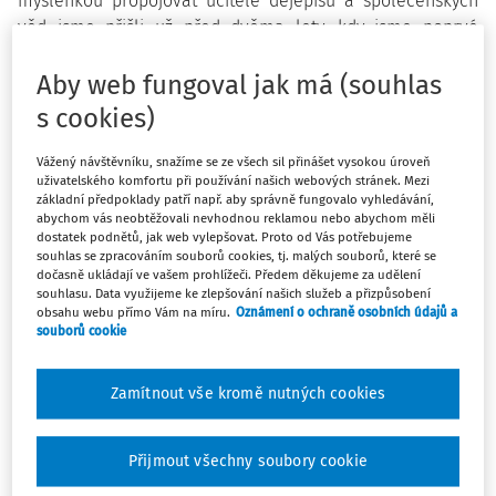
myšlenkou propojovat učitele dějepisu a společenských
věd jsme přišli už před dvěma lety, kdy jsme poprvé
uspořádali Slavnost škol Paměti národa a začali s
oceňováním škol, respektive učitelů, které s námi
Aby web fungoval jak má (souhlas
dlouhodobě spolupracují. Uvědomili jsme si, že na lokální
s cookies)
úrovni nejsou učitelé napříč školami, až na výjimky, zvyklí
spolu komunikovat nebo dokonce spolu dohromady něco
Vážený návštěvníku, snažíme se ze všech sil přinášet vysokou úroveň
uživatelského komfortu při používání našich webových stránek. Mezi
vytvářet či se společně podílet na projektové práci. My
základní předpoklady patří např. aby správně fungovalo vyhledávání,
přitom díky našim regionálním koordinátorům, kterých
abychom vás neobtěžovali nevhodnou reklamou nebo abychom měli
máme po celé republice více než padesát, víme, že o
dostatek podnětů, jak web vylepšovat. Proto od Vás potřebujeme
souhlas se zpracováním souborů cookies, tj. malých souborů, které se
vzájemná setkávání a výměnu zkušeností z výuky
dočasně ukládají ve vašem prohlížeči. Předem děkujeme za udělení
moderních dějin je mezi učiteli zájem. Od září proto
souhlasu. Data využijeme ke zlepšování našich služeb a přizpůsobení
obsahu webu přímo Vám na míru.
Oznámení o ochraně osobních údajů a
spouštíme pilotní projekt Síť škol Paměti národa jako
souborů cookie
součást programu „iKAP II – inovace ve vzdělávání".
Prozatím pro učitele dějepisu a společenských věd z
Zamítnout vše kromě nutných cookies
pražských středních a základních škol, ale rádi bychom
postupně Síť rozšiřovali do dalších regionů.
Přijmout všechny soubory cookie
Chceme, aby Síť škol fungovala jako jakási networkingová
platforma, která bude plnit dva hlavní účely. Zaprvé