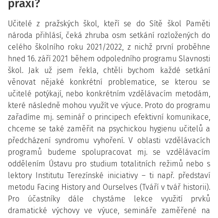
praxi?
Učitelé z pražských škol, kteří se do Sítě škol Paměti
národa přihlásí, čeká zhruba osm setkání rozložených do
celého školního roku 2021/2022, z nichž první proběhne
hned 16. září 2021 během odpoledního programu Slavnosti
škol. Jak už jsem řekla, chtěli bychom každé setkání
věnovat nějaké konkrétní problematice, se kterou se
učitelé potýkají, nebo konkrétním vzdělávacím metodám,
které následně mohou využít ve výuce. Proto do programu
zařadíme mj. seminář o principech efektivní komunikace,
chceme se také zaměřit na psychickou hygienu učitelů a
předcházení syndromu vyhoření. V oblasti vzdělávacích
programů budeme spolupracovat mj. se vzdělávacím
oddělením Ústavu pro studium totalitních režimů nebo s
lektory Institutu Terezínské iniciativy – ti např. představí
metodu Facing History and Ourselves (Tváří v tvář historii).
Pro účastníky dále chystáme lekce využití prvků
dramatické výchovy ve výuce, semináře zaměřené na