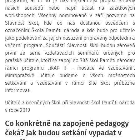
programů, ať už to je náš nejznámější projekt Příběhy
našich sousedů nebo např. účast na zážitkových
workshopech. Všechny nominované v září pozveme na
Slavnost škol, kde od nás dostanou osvědčení s
označením Škola Paměti národa a kde bude pro učitele
jako poděkování za jejich nasazení připravený odpolední a
večerní program. Součástí Slavnosti škol budou zároveň
první ze série vzdělávacích seminářů určených pro
pražské učitele, kteří se zapojí do Sítě škol Paměti národav
rámci programu „iKAP II – inovace ve vzdělávání".
Mimopražské učitele budeme o všech možnostech
setkávání a vzdělávání v rámci Sítě škol průběžně
informovat.
Učitelé z oceněných škol při Slavnosti škol Paměti národa
v roce 2019
Co konkrétně na zapojené pedagogy
čeká? Jak budou setkání vypadat v